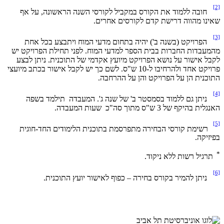
[2]
חובה ללמוד את הקורס במקביל לקורסי השנה הראשונה, על אף
שאינו מהווה דרישת קדם לקורסים אחרים.
[3]
הפרויקט (בשנה ב') יהיה בתחום מדעי המוח ויתבצע בכל אחת
מהמעבדות החברות בבית הספר למדעי המוח. לפני תחילת הפרויקט יש
לקבל אישור על נושא הפרויקט מיועץ אקדמי של התוכנית. ניתן לבצע
פרויקט אחד ולהרחיבו ל-10 ש"ס. לשם כך יש לקבל אישור בכתב מיועצי
התוכנית הן על הפרויקט והן על ההרחבה.
[4]
ניתן גם ללמוד בסמסטר ב' של שנה ג'. המעבדה תילמד בשפה
האנגלית בהיקף של 3 ש"ס מתוך סה"כ שעות המעבדה.
[5]
רשימת קורסי הבחירה מתפרסמת בתוכנית הלימודים החד-חוגית
בפיזיקה.
*
תרגיל רשות ללא ניקוד.
[6]
ניתן להמיר בקורס בחירה – כפוף לאישור יועץ התוכנית.