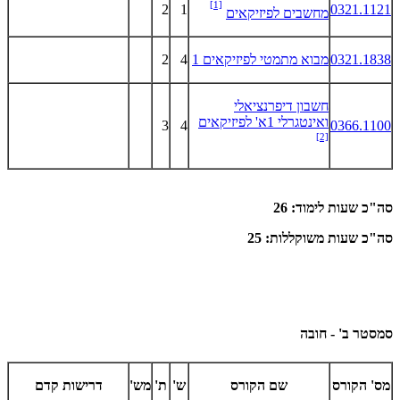
[1]
2
1
0321.1121
מחשבים לפיזיקאים
0321.1838
מבוא מתמטי לפיזיקאים 1
4
2
חשבון דיפרנציאלי
ואינטגרלי 1א' לפיזיקאים
3
4
0366.1100
[2]
סה"כ שעות לימוד: 26
סה"כ שעות משוקללות: 25
סמסטר ב' - חובה
מס' הקורס
שם הקורס
ש'
ת'
מש'
דרישות קדם