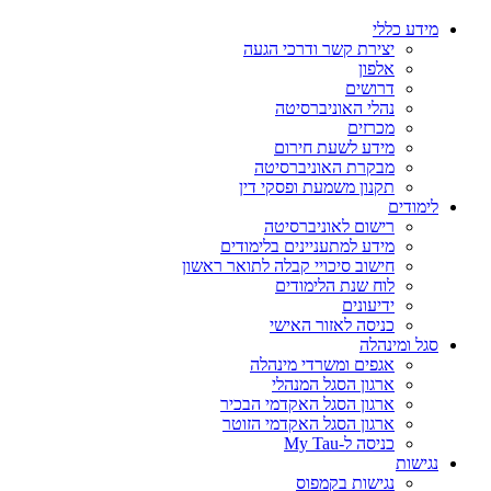
מידע כללי
יצירת קשר ודרכי הגעה
אלפון
דרושים
נהלי האוניברסיטה
מכרזים
מידע לשעת חירום
מבקרת האוניברסיטה
תקנון משמעת ופסקי דין
לימודים
רישום לאוניברסיטה
מידע למתעניינים בלימודים
חישוב סיכויי קבלה לתואר ראשון
לוח שנת הלימודים
ידיעונים
כניסה לאזור האישי
סגל ומינהלה
אגפים ומשרדי מינהלה
ארגון הסגל המנהלי
ארגון הסגל האקדמי הבכיר
ארגון הסגל האקדמי הזוטר
כניסה ל-My Tau
נגישות
נגישות בקמפוס