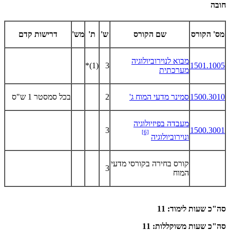
חובה
מס' הקורס
שם הקורס
ש'
ת'
מש'
דרישות קדם
מבוא לנוירוביולוגיה
(1)*
3
1501.1005
מערכתית
1500.3010
סמינר מדעי המוח ג'
2
בכל סמסטר 1 ש"ס
מעבדה בפיזיולוגיה
3
1500.3001
[6]
ונוירוביולוגיה
קורס בחירה בקורסי מדעי
3
המוח
סה"כ שעות לימוד: 11
סה"כ שעות משוקללות: 11