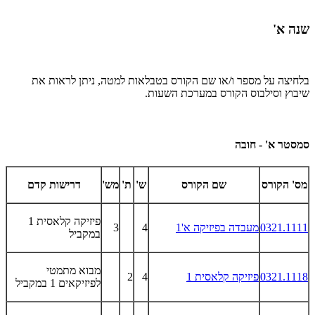
שנה א'
בלחיצה על מספר ו/או שם הקורס בטבלאות למטה, ניתן לראות את
שיבוץ וסילבוס הקורס במערכת השעות.
סמסטר א' - חובה
מס' הקורס
שם הקורס
ש'
ת'
מש'
דרישות קדם
פיזיקה קלאסית 1
0321.1111
מעבדה בפיזיקה א'1
4
3
במקביל
מבוא מתמטי
0321.1118
פיזיקה קלאסית 1
4
2
לפיזיקאים 1 במקביל