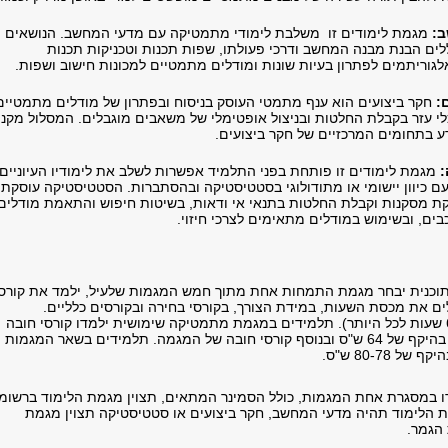
:
מגמת לימודים זו משלבת לימודי מתמטיקה עם מדעי המחשב. הנושאים
לים הבנת מבנה המחשב ודרכי פעולתו, שפות תכנות וטכניקות תכנות
גוריתמים לפתרון בעיות שונות ומודלים מתמטיים למכונות חישוב ושפות.
:
חקר ביצועים הוא ענף מתמטי העוסק בניסוח ובפתרון של מודלים מתמטיים
 עזר בקבלת החלטות ובניצול אופטימלי של משאבים מוגבלים. המסלול מקנ
ע בתחומים המרכזיים של חקר ביצועים.
מגמת לימודים זו פותחת בפני התלמיד אפשרות לשלב את לימודיו העיוניים
 כיוון יישומי או מתודולוגי בסטטיסטיקה ובהסתברות. הסטטיסטיקה עוסקת
ת מסקנות וקבלת החלטות בתנאי אי ודאות, בשיטות חיפוש והתאמת מודלים
בים, ובשימוש במודלים מתאימים לצרכי חיזוי.
תוכנית יבחר מגמת התמחות אחת מתוך חמש המגמות שלעיל, ילמד את קורסי
ם את מכסת השעות, במידת הצורך, בקורסי בחירה ובקורסים כלליים.
(בקורסים כלליים- 6 שעות לכל היותר). תלמידים במגמת מתמטיקה שימושית ילמדו קורסי חובה
כלליים במתמטיקה בהיקף של 64 ש"ס ובנוסף קורסי חובה של המגמה. תלמידים בשאר המגמות
ל 80-78 ש"ס.
ו במסגרת אחת המגמות, כולל הסמינר המתאים, תצוין מגמת הלימוד ברשומ
 הלימוד תהיה מדעי המחשב, חקר ביצועים או סטטיסטיקה תצוין מגמת
הגמר.