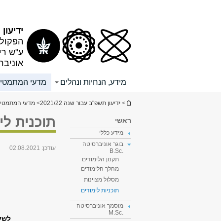
תוכן
תפריט
עליון
ראשי
ידיעון תש
הפקולט
ע"ש רי
אוניבר
מידע, הנחיות ונהלים
מדעי המתמטי
הינך נמצא כאן
>
ידיעון תשפ"ב עבור שנה 2021/22
>
מדעי המתמטי
תוכנית ל
ראשי
מידע כללי
בוגר אוניברסיטה
עודכן:
02.08.2021
.B.Sc
תקנון הלימודים
מהלך הלימודים
מסלול מצוינות
תוכניות לימודים
מוסמך אוניברסיטה
.M.Sc
לשע