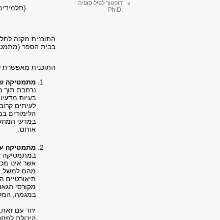
דוקטור לפילוסופיה
(תלמידים
.Ph.D
התוכנית מקנה לתלמ
בבית הספר (מתמטיק
התוכנית מאפשרת ל
מתמטיקה שי
נרחבת תוך מ
בעיות מדעיו
לעיתים קרוב
הלימודים במ
במדעי המחשב
אותם.
מתמטיקה עיו
במתמטיקה עי
אשר אינו מכו
מהם.למשל, 
תיאורטיים ה
מקורסי הגאו
במגמה, המקנ
יחד עם זאת, 
היכולת לפתח