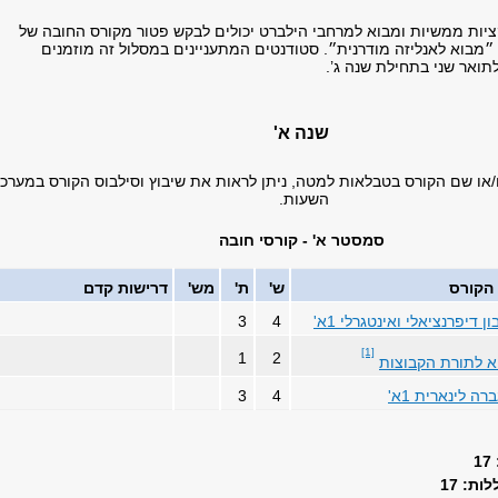
קציות ממשיות ומבוא למרחבי הילברט יכולים לבקש פטור מקורס החובה של
״מבוא לאנליזה מודרנית״. סטודנטים המתעניינים במסלול זה מוזמנים
תואר שני בתחילת שנה ג’.
שנה א'
/או שם הקורס בטבלאות למטה, ניתן לראות את שיבוץ וסילבוס הקורס במערכ
השעות.
סמסטר א' - קורסי חובה
הקורס
ש'
ת'
מש'
דרישות קדם
ן דיפרנציאלי ואינטגרלי 1א'
4
3
[1]
1
2
א לתורת הקבוצות
רה לינארית 1א'
4
3
ת: 17