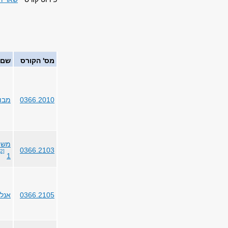
מס' הקורס
שם 
0366.2010
מבו
משוו
0366.2103
[2]
1
0366.2105
אנלי