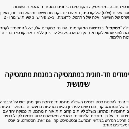
רסי החובה במתמטיקה והקורסים הניתנים במסגרת המגמות השונות.
יאליות (ש"ס) של קורסים, המועברים בקבוצות שיעור ותרגול נפרדות, מצוין
על ידי 2 מספרים, הש"ס של השיעור ואלה של התרגול. לדוגמה: 2+3 פירושו 3 שעות שיעור ו- 2
לה "
במקביל
" בדרישות המוקדמות. הכוונה במקרים אלו, שעל התלמיד לקחת
 לפני שהוא לוקח את הקורס או במקביל לו. ניתן ללמוד את קורסי הבחירה
ות הלימוד.
ימודים חד-חוגית במתמטיקה במגמת מתמטיקה
שימושית
 הינה להקנות לסטודנטים השכלה מתמטית נרחבת תוך מתן דגש על היבטיה
ים של המתמטיקה, הנדרשים לפתרון בעיות מדעיות בתעשייה ובמחקר. בעיות
 תחומיות ופתרונן משלב לעיתים קרובות תיאוריה מתמטית עמוקה יחד עם
טיסטיים. על כן, תוכנית הלימודים במגמה מאפשרת לסטודנטים לקבל בסיס
הרקע הנדרש במדעי המחשב ובסטטיסטיקה. עם זאת, הסטודנטים יוכלו
עניינים אותם.