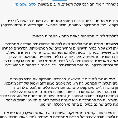
 שהחלו לימודיהם לפני שנת תשפ"ב, חייבים בשעות "
כלים שלובים
").
יד ידע מתמטי נרחב והכרת תחומי המתמטיקה השונים הבאים לידי ביטוי
ה עיונית, מתמטיקה שימושית, מדעי המחשב, חקר ביצועים וסטטיסטיקה).
תלמיד לימודי התמחות באחת מחמש המגמות הבאות:
מושית:
מטרת מגמת הלימוד הינה להקנות לסטודנטים השכלה מתמטית
תן דגש על היבטיה היישומים והחישוביים של המתמטיקה, הנדרשים לפתרון
ת בתעשייה ובמחקר. בעיות אלה מתאפיינות ברב תחומיות ופתרונן משלב
ות תיאוריה מתמטית עמוקה יחד עם כלים חישוביים וסטטיסטיים. על כן,
גמה מאפשרים לסטודנטים לקבל בסיס מתמטי רחב יחד עם הרקע הנדרש
 ובסטטיסטיקה. עם זאת הסטודנטים יוכלו להעמיק בתחומים המעניינים
נית:
מגמת לימודים זו מדגישה, מרחיבה ומעמיקה את הידע בקורסים
ונית.לימודי המתמטיקה העיונית מקנים מגוון רחב ועמוק של רקע מתמטי,
ון בהכרח ליישומים קונקרטים, גם אם מקנה כלים הרלוונטים להרבה
תורת ההצפנה המאפשרת רכישה בטוחה באינטרנט מתבססת על כלים
נלמדים בקורס בתורת המספרים, ותורת היחסות מתבססת על מושגים בסיסיי
מטריה. תורת ההסתברות היא דוגמה נוספת לתחום תאורטי חשוב הנלמד
ה כלים שהינם בסיסיים בתחומי הכלכלה והמימון.
יודגש כי אופי קורסי המתמטיקה העיונית הוא תיאורטי מעיקרו, ומדגיש את
 ולהבין תורה עשירה של מבנים מתמטיים מופשטים למדי באופן מדויק וכמות