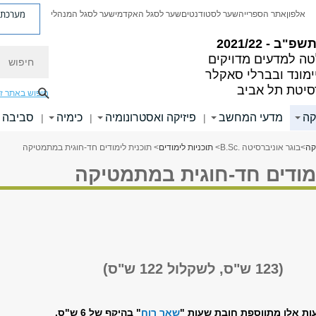
מערכת פ
אלפון
אתר הספרייה
שער לסטודנטים
שער לסגל האקדמי
שער לסגל המנהלי
פ"ב - 2021/22
חיפוש
ה למדעים מדויקים
ימונד ובברלי סאקלר
סיטת תל אביב
חיפוש באתר ז
קה
מדעי המחשב
פיזיקה ואסטרונומיה
כימיה
סביבה ו
|
|
|
קה
>
בוגר אוניברסיטה .B.Sc
>
תוכניות לימודים
> תוכנית לימודים חד-חוגית במתמטיקה
ימודים חד-חוגית במתמטיקה
(123 ש"ס, לשקלול 122 ש"ס)
ות אלו מתווספת חובת שעות "
שאר רוח
" בהיקף של 6 ש"ס.