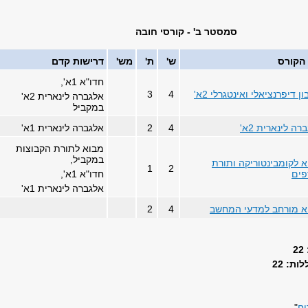
סמסטר ב' - קורסי חובה
הקורס
ש'
ת'
מש'
דרישות קדם
חדו"א 1א',
ן דיפרנציאלי ואינטגרלי 2א'
4
3
אלגברה לינארית 2א'
במקביל
רה לינארית 2א'
4
2
אלגברה לינארית 1א'
מבוא לתורת הקבוצות
במקביל,
 לקומבינטוריקה ותורת
1
2
פים
חדו"א 1א',
אלגברה לינארית 1א'
א מורחב למדעי המחשב
4
2
ת: 22
וח
".