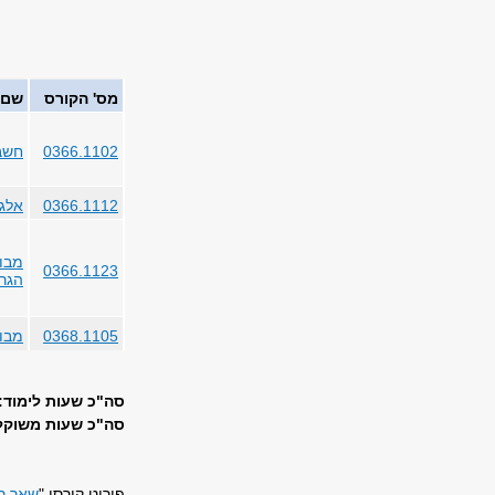
מס' הקורס
שם 
0366.1102
חשבו
0366.1112
אלגב
מבוא
0366.1123
הגר
0368.1105
מבו
סה"כ שעות לימוד: 22
סה"כ שעות משוקללו
פירוט קורסי "
שאר ר