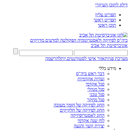
דילוג לתוכן העיקרי
תפריט עליון
תפריט ראשי
תוכן ראשי
ביה"ס לפיזיקה ולאסטרונומיה
הפקולטה למדעים מדויקים
אוניברסיטת תל אביב
מערכת פניות
אזור אישי לסטודנטים.יות
להרשמה
מידע כללי
דבר ראש ביה"ס
ועדות אקדמיות
סגל אקדמי
סגל מנהלי
סגל טכני
סגל מחקר
החוג לפיזיקה של חומר מעובה
החוג לפיזיקה של חלקיקים
החוג לאסטרופיזיקה
לוח שנה אקדמי
יצירת קשר והגעה