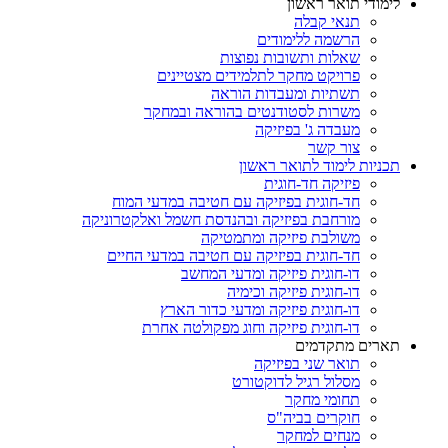
לימודי תואר ראשון
תנאי קבלה
הרשמה ללימודים
שאלות ותשובות נפוצות
פרויקט מחקר לתלמידים מצטיינים
תשתיות ומעבדות הוראה
משרות לסטודנטים בהוראה ובמחקר
מעבדה ג' בפיזיקה
צור קשר
תכניות לימוד לתואר ראשון
פיזיקה חד-חוגית
חד-חוגית בפיזיקה עם חטיבה במדעי המוח
מורחבת בפיזיקה ובהנדסת חשמל ואלקטרוניקה
משולבת פיזיקה ומתמטיקה
חד-חוגית בפיזיקה עם חטיבה במדעי החיים
דו-חוגית פיזיקה ומדעי המחשב
דו-חוגית פיזיקה וכימיה
דו-חוגית פיזיקה ומדעי כדור הארץ
דו-חוגית פיזיקה וחוג מפקולטה אחרת
תארים מתקדמים
תואר שני בפיזיקה
מסלול רגיל לדוקטורט
תחומי מחקר
חוקרים בביה"ס
מנחים למחקר