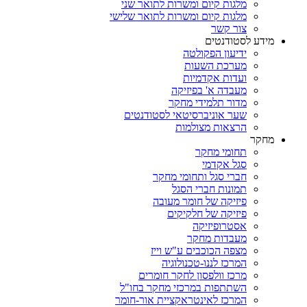
מלגות קיום ומשרות לתואר שני
מלגות קיום ומשרות לתואר שלישי
צור קשר
מידע לסטודנטים
ידיעון הפקולטה
מערכת השעות
ועדות אקדמיות
מעבדה א' בפיזיקה
מדור תלמידי מחקר
שער אוניברסיטאי לסטודנטים
הרצאות מצולמות
מחקר
תחומי מחקר
סגל אקדמי
חברי סגל ותחומי מחקר
תמונות חברי הסגל
פיזיקה של חומר מעובה
פיזיקה של חלקיקים
אסטרופיזיקה
מעבדות מחקר
מצפה הכוכבים ע"ש וייז
המרכז לננו-טכנולוגיה
מרכז וולפסון לחקר חומרים
השתתפות במרכזי מחקר בחו"ל
המרכז לאינטראקציית אור-חומר