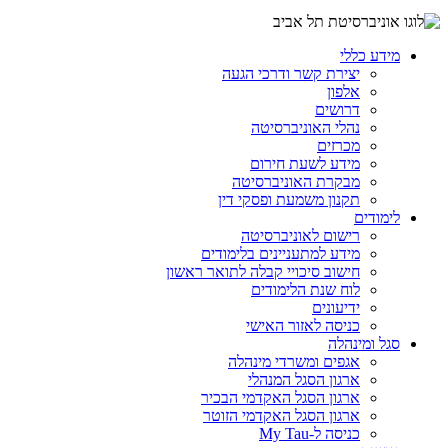
מידע כללי
יצירת קשר ודרכי הגעה
אלפון
דרושים
נהלי האוניברסיטה
מכרזים
מידע לשעת חירום
מבקרת האוניברסיטה
תקנון משמעת ופסקי דין
לימודים
רישום לאוניברסיטה
מידע למתעניינים בלימודים
חישוב סיכויי קבלה לתואר ראשון
לוח שנת הלימודים
ידיעונים
כניסה לאזור האישי
סגל ומינהלה
אגפים ומשרדי מינהלה
ארגון הסגל המנהלי
ארגון הסגל האקדמי הבכיר
ארגון הסגל האקדמי הזוטר
כניסה ל-My Tau