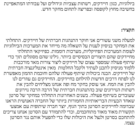
ביולוגיות, כגון: חיידקים, רשתות עצביות וגידולים ועל עבודתו המתאפיינת
בחשיבה מחוץ לקופסה ובפריצה לתחום מחקר חדש.
תקציר:
למעלה משני עשורים אני חוקר התנהגות חברתית של חיידקים. התחלתי
את המחקר בניסיון לענות על השאלה מה מייחד את המערכות הביולוגיות
לעומת המערכות הפיזיקליות, מערכות דוממות. כפיזיקאי התחלתי
מחיידקים שהם היצורים הבסיסיים ביותר. גילינו שהם מסוגלים תוך כדי
שיתוף פעולה שמספר עצום של חיידקים ליצור צורות מאד מורכבות
ללמוד מניסיון לתכנן לעתיד ולקבל החלטות מאין אינטליגנציה חברתית
של חיידקים. הבנה ביכולות שיתוף פעולה שלהם וחוכמת ההמון מאפשרת
לנו לפתח דרכים חדשות להילחם בחיידקים. החיידקים גם עוזרים לנו
להבין את המח. אני עוסק בחקר מח ופה אנחנו מצליחים להבין את
רשתות הנוירונים שוב כהתנהגות חברתית של הרבה הרבה נוירונים
שעובדים בשיתוף פעולה. בשנים האחרונות התחלתי במחקר של סרטן
שאחד הבעיות הבריאותיות החמורות ביותר של החברה האנושית הראנו
שבדומה לחיידקים הסרטן בתוך הגוף, יוצר חברה שיתופית עם אמצעי
תקשורת מאוד מאוד מתוחכמים, וכדי להתמודד עם הסרטן אנחנו צריכים
להתחכם בסרטן ולנצל את היכולות שלו כדי להפעיל אותם נגד הסרטן
עצמו.