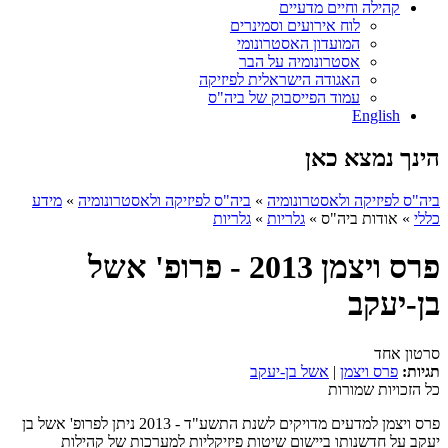
קהילה וחיים מדעיים
לוח אירועים וסמינרים
המועדון האסטרונומי
אסטרונומיה על הבר
האגודה הישראלית לפיזיקה
עמוד הפייסבוק של ביה"ס
English
הינך נמצא כאן
ביה"ס לפיזיקה ולאסטרונומיה
»
ביה"ס לפיזיקה ולאסטרונומיה
»
מידע
כללי
»
אודות ביה"ס
»
גלריות
»
גלריות
פרס ויצמן 2013 - פרופ' אשל
בן-יעקב
סרטון אחד
תגיות:
פרס ויצמן
|
אשל בן-יעקב
כל הזכויות שמורות
פרס ויצמן למדעים מדויקים לשנת התשע"ד - 2013 ניתן לפרופ' אשל בן
יעקב על חדשנותו ביישום שיטות פיזיקליות למערכות של קהילות