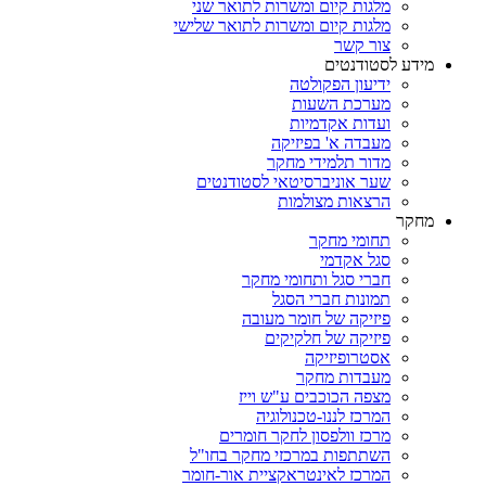
מלגות קיום ומשרות לתואר שני
מלגות קיום ומשרות לתואר שלישי
צור קשר
מידע לסטודנטים
ידיעון הפקולטה
מערכת השעות
ועדות אקדמיות
מעבדה א' בפיזיקה
מדור תלמידי מחקר
שער אוניברסיטאי לסטודנטים
הרצאות מצולמות
מחקר
תחומי מחקר
סגל אקדמי
חברי סגל ותחומי מחקר
תמונות חברי הסגל
פיזיקה של חומר מעובה
פיזיקה של חלקיקים
אסטרופיזיקה
מעבדות מחקר
מצפה הכוכבים ע"ש וייז
המרכז לננו-טכנולוגיה
מרכז וולפסון לחקר חומרים
השתתפות במרכזי מחקר בחו"ל
המרכז לאינטראקציית אור-חומר