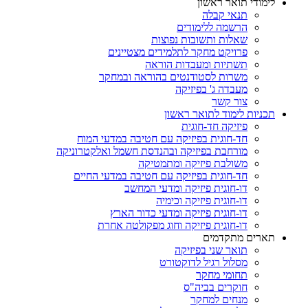
לימודי תואר ראשון
תנאי קבלה
הרשמה ללימודים
שאלות ותשובות נפוצות
פרויקט מחקר לתלמידים מצטיינים
תשתיות ומעבדות הוראה
משרות לסטודנטים בהוראה ובמחקר
מעבדה ג' בפיזיקה
צור קשר
תכניות לימוד לתואר ראשון
פיזיקה חד-חוגית
חד-חוגית בפיזיקה עם חטיבה במדעי המוח
מורחבת בפיזיקה ובהנדסת חשמל ואלקטרוניקה
משולבת פיזיקה ומתמטיקה
חד-חוגית בפיזיקה עם חטיבה במדעי החיים
דו-חוגית פיזיקה ומדעי המחשב
דו-חוגית פיזיקה וכימיה
דו-חוגית פיזיקה ומדעי כדור הארץ
דו-חוגית פיזיקה וחוג מפקולטה אחרת
תארים מתקדמים
תואר שני בפיזיקה
מסלול רגיל לדוקטורט
תחומי מחקר
חוקרים בביה"ס
מנחים למחקר