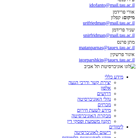
idofanto@mail.tau.ac.il
אורי פרידמן
מיקום:
קפלון
urifriedman@mail.tau.ac.il
שניר פרידמן
snirfridman@mail.tau.ac.il
מתן פרנס
matanparnas@tauex.tau.ac.il
איגור פרשקין
igorparshkin@tauex.tau.ac.il
מידע כללי
יצירת קשר ודרכי הגעה
אלפון
דרושים
נהלי האוניברסיטה
מכרזים
מידע לשעת חירום
מבקרת האוניברסיטה
תקנון משמעת ופסקי דין
לימודים
רישום לאוניברסיטה
מידע למתעניינים בלימודים