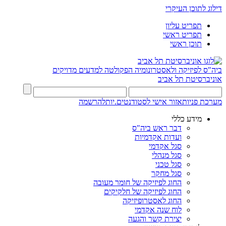
דילוג לתוכן העיקרי
תפריט עליון
תפריט ראשי
תוכן ראשי
ביה"ס לפיזיקה ולאסטרונומיה
הפקולטה למדעים מדויקים
אוניברסיטת תל אביב
מערכת פניות
אזור אישי לסטודנטים.יות
להרשמה
מידע כללי
דבר ראש ביה"ס
ועדות אקדמיות
סגל אקדמי
סגל מנהלי
סגל טכני
סגל מחקר
החוג לפיזיקה של חומר מעובה
החוג לפיזיקה של חלקיקים
החוג לאסטרופיזיקה
לוח שנה אקדמי
יצירת קשר והגעה