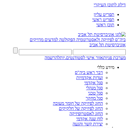
דילוג לתוכן העיקרי
תפריט עליון
תפריט ראשי
תוכן ראשי
ביה"ס לפיזיקה ולאסטרונומיה
הפקולטה למדעים מדויקים
אוניברסיטת תל אביב
מערכת פניות
אזור אישי לסטודנטים.יות
להרשמה
מידע כללי
דבר ראש ביה"ס
ועדות אקדמיות
סגל אקדמי
סגל מנהלי
סגל טכני
סגל מחקר
החוג לפיזיקה של חומר מעובה
החוג לפיזיקה של חלקיקים
החוג לאסטרופיזיקה
לוח שנה אקדמי
יצירת קשר והגעה