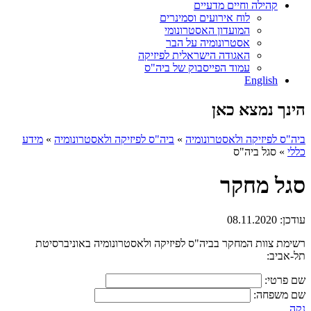
קהילה וחיים מדעיים
לוח אירועים וסמינרים
המועדון האסטרונומי
אסטרונומיה על הבר
האגודה הישראלית לפיזיקה
עמוד הפייסבוק של ביה"ס
English
הינך נמצא כאן
ביה"ס לפיזיקה ולאסטרונומיה
»
ביה"ס לפיזיקה ולאסטרונומיה
»
מידע
כללי
»
סגל ביה"ס
סגל מחקר
עודכן:
08.11.2020
רשימת צוות המחקר בביה"ס לפיזיקה ולאסטרונומיה באוניברסיטת
תל-אביב:
שם פרטי:
שם משפחה:
נקה