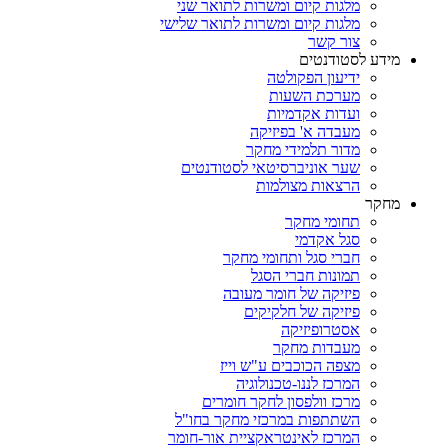
מלגות קיום ומשרות לתואר שני
מלגות קיום ומשרות לתואר שלישי
צור קשר
מידע לסטודנטים
ידיעון הפקולטה
מערכת השעות
ועדות אקדמיות
מעבדה א' בפיזיקה
מדור תלמידי מחקר
שער אוניברסיטאי לסטודנטים
הרצאות מצולמות
מחקר
תחומי מחקר
סגל אקדמי
חברי סגל ותחומי מחקר
תמונות חברי הסגל
פיזיקה של חומר מעובה
פיזיקה של חלקיקים
אסטרופיזיקה
מעבדות מחקר
מצפה הכוכבים ע"ש וייז
המרכז לננו-טכנולוגיה
מרכז וולפסון לחקר חומרים
השתתפות במרכזי מחקר בחו"ל
המרכז לאינטראקציית אור-חומר