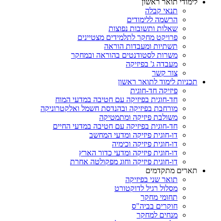
לימודי תואר ראשון
תנאי קבלה
הרשמה ללימודים
שאלות ותשובות נפוצות
פרויקט מחקר לתלמידים מצטיינים
תשתיות ומעבדות הוראה
משרות לסטודנטים בהוראה ובמחקר
מעבדה ג' בפיזיקה
צור קשר
תכניות לימוד לתואר ראשון
פיזיקה חד-חוגית
חד-חוגית בפיזיקה עם חטיבה במדעי המוח
מורחבת בפיזיקה ובהנדסת חשמל ואלקטרוניקה
משולבת פיזיקה ומתמטיקה
חד-חוגית בפיזיקה עם חטיבה במדעי החיים
דו-חוגית פיזיקה ומדעי המחשב
דו-חוגית פיזיקה וכימיה
דו-חוגית פיזיקה ומדעי כדור הארץ
דו-חוגית פיזיקה וחוג מפקולטה אחרת
תארים מתקדמים
תואר שני בפיזיקה
מסלול רגיל לדוקטורט
תחומי מחקר
חוקרים בביה"ס
מנחים למחקר