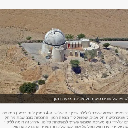
 וייז של אוניברסיטת תל-אביב במצפה רמון
אירוע אסטרונומי נדיר נצפה בשבוע שעבר (בלילה שבין יום שלישי ה-4 במרץ ליום רביעי) במצפה
ל אוניברסיטת תל-אביב, שפועל ליד מצפה רמון: התכסות כוכב שבת מרוחק
מאתנו על-ידי גוף מערכת השמש ששייך למשפחת פלוטו. אירוע זה דומה לליקוי
על-ידי הירח וצל נופל על אזור קטן של כדור הארץ. ההבדל כאן הוא