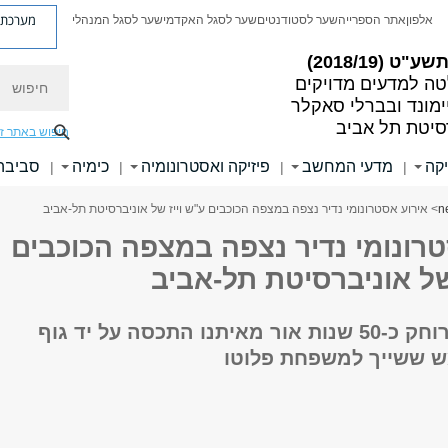
מערכת פ
אלפון
אתר הספרייה
שער לסטודנטים
שער לסגל האקדמי
שער לסגל המנהלי
ע"ט (2018/19)
חיפוש
ה למדעים מדויקים
ימונד ובברלי סאקלר
סיטת תל אביב
חיפוש באתר ז
קה
מדעי המחשב
פיזיקה ואסטרונומיה
כימיה
סביבה 
|
|
|
|
n
> אירוע אסטרונומי נדיר נצפה במצפה הכוכבים ע"ש וייז של אוניברסיטת תל-אביב
רונומי נדיר נצפה במצפה הכוכבים
של אוניברסיטת תל-אביב
כוכב שבת מרוחק כ-50 שנות אור מאיתנו התכסה על יד גוף
 ששייך למשפחת פלוטו