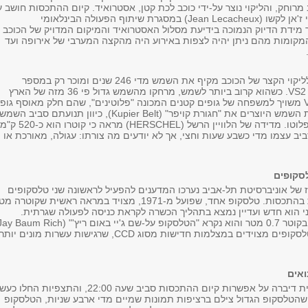
רוחק, והליקוי נוצר על-ידי כוכב לכת קטן, אסטרואיד. קיום ההתכסות חושב ע
האסטרונום הצרפתי ז'אן לקשו (Jean Lecacheux) במסגרת שיתוף הפעולה הבינלאומי
PLANOC, אך מידת הדיוק הנמוכה בידיעת מסלול האסטרואיד והמיקום המדויק של הכוכב
מקומות מהם ניתן יהיה לצפות באירוע היה מהקצה המערבי של אירופה ועד
האסטרואיד שגרם לליקוי הקצר של הכוכב מקיף את השמש מדי 246 שנים ומוכר רק במספר
הקטלוגי שלו, 2003 VS2. כשהוא קרוב ביותר לשמש, מרחקו מהשמש גדול פי 36 מזה של הארץ
מהשמש. 2003 VS2 משויך למשפחה של גופים קטנים המכונה "פלוטינים", שהם חלק מאוסף גופ
קטנים בשולי מערכת השמש היוצרים את "חגורת קויפר" (Kupier Belt), כיוון תנועתם סביב השמש
דומה מאוד לזו של פלוטו. מדידה של הלוויין הרשל (HERSCHEL) מראה כי קוטרו הוא 
ב עצמו מדי כשבע שעות וחצי, אך לא יודעים מה צורתו: עגולה, מאורכת או
לסקופים
ז של אוניברסיטת תל-אביב נערכו המדענים להפעיל לראשונה שני טלסקופים
לתצפית סימולטנית בהתכסות. טלסקופ אחד, שפועל מ-1971, מצויד במראה ראשית שקוטרה 
 הוא חדש ועדיין נמצא בתהליך הכשרה לקראת כניסה לפעולה שגרתית.
לטלסקופ זה מראה בקוטר 0.7 מטר והוא נקרא "הטלסקופ על-שם ג'יי באום ריץ'" ( Baum Rich
telescope). שני הטלסקופים מצוידים במצלמות חדישות מסוג CCD, שרגישות עשרות מונים יותר
אים
בליל האירוע, התחזית דיברה על אפשרות קיום ההתכסות סביב שעה 22:00, והתצפיות החלו 
ד שהטלסקופ הגדול צילם ברציפות תמונות שמיים מדי ארבע שניות, הטלסקופ