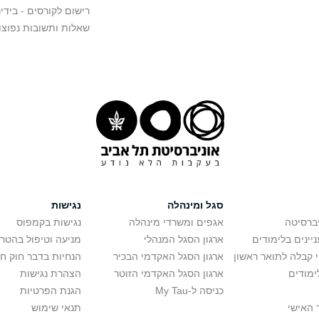
רישום לקורסים - בידינ
שאלות ותשובות נפוצו
סגל ומינהלה
נגישות
יברסיטה
אגפים ומשרדי מינהלה
נגישות בקמפוס
יינים בלימודים
ארגון הסגל המנהלי
מניעה וטיפול בהטר
י קבלה לתואר ראשון
ארגון הסגל האקדמי הבכיר
הנחיות בדבר חוק ח
ימודים
ארגון הסגל האקדמי הזוטר
הצהרת נגישות
כניסה ל-My Tau
הגנת הפרטיות
 האישי
תנאי שימוש