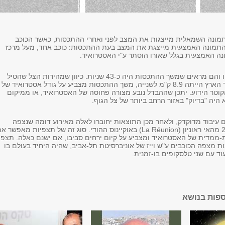
מונה השמאלית מייצגות את המצב לפני ואחרי ההתכסות, כאשר הכוכב
 התמונה האמצעית מייצגת את המצב בעת ההתכסות: כוכב אחד, מעל מרכז
ה האמצעית בגלל שאורו הוסתר ע"י האסטרואיד.
נתוני התצפית נותחו והם מראים שמשך ההתכסות היה כ-43 שניות. כיוון שמהירות הצל שהטיל
האסטרואיד על כדור הארץ הייתה 8.9 ק"מ לשנייה, משך ההתכסות מצביע על גודל אסטרואיד של
ן מהקוטר הידוע. יתכן שההבדל נובע מצורה פחוסה של האסטרואיד, או ממיקום
יה "בדיוק" באזור הרחב ביותר של צל הגוף.
ם עיבוד מדוקדק, ולאחר מכן התוצאות יחוברו לאלה מאירוע דומה שנצפה
בחודש דצמבר 2013 מהאי ראוניון (La Réunion) באוקיינוס ההודי. סוג זה של תצפיות מאפשר 
ממדית של האסטרואיד ומצביע על קיום ירחים סביבו, אם ישנם כאלה. תצפי
ת מצפה הכוכבים ע"ש וייז של אוניברסיטת תל-אביב, שהיה היחיד בעולם בו
ד עם שני טלסקופים בו-זמנית.
ספות בנושא