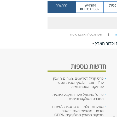
ניות
אזור אישי
להרשמה
לסטודנטים.יות
ה
חיפוש בכל האוניברסיטה
וכדור הארץ
חדשות נוספות
פרס קריל למדענים צעירים הוענק
לד"ר תומר וולנסקי מבית הספר
לפיזיקה ואסטרונומיה
פרופ' עמנואל פלד התקבל כעמית
החברה האלקטרוכימית
משלחת תלמידים בתכנית לטיפוח
מדעני וממציאי העתיד שבה
מביקור במאיץ החלקיקים CERN