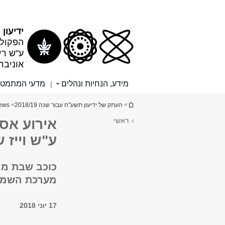
תוכן
תפריט
עליון
ראשי
ידיעון תש
הפקולט
ע"ש רי
אוניבר
מידע, הנחיות ונהלים
מדעי המתמטי
|
הינך נמצא כאן
>
העתק של ידיעון תשע"ח עבור שנה 2018/19
>
ews
ראשי
אירוע אסט
ע"ש וייז 
מערכת השמש
17 יוני 2018