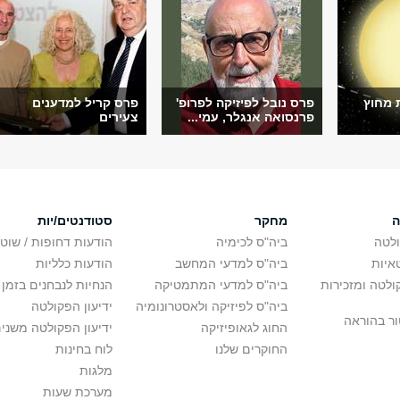
 מחוץ
פרס נובל לפיזיקה לפרופ'
פרס קריל למדענים
פרנסואה אנגלר, עמי...
צעירים
ה
מחקר
סטודנטים/יות
לטה
ביה"ס לכימיה
הודעות דחופות / שוט
איות
ביה"ס למדעי המחשב
הודעות כלליות
לטה ומזכירות
ביה"ס למדעי המתמטיקה
הנחיות לנבחנים בזמן 
ביה"ס לפיזיקה ולאסטרונומיה
ידיעון הפקולטה
ור בהוראה
החוג לגאופיזיקה
ידיעון הפקולטה משני
החוקרים שלנו
לוח בחינות
מלגות
מערכת שעות