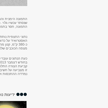
התמונה הימנית והת
שנסתר עכשיו גלוי.
התמונה, חסר בתמונ
כ-380 ק"מ, קט
מצפה הכוכבים שלא ה
כעת הנתונים עוברי
קביעת הצורה התלת-
זו מצביעה על חשיבו
נמדדה ההתכסות ועו
ידיעות נו