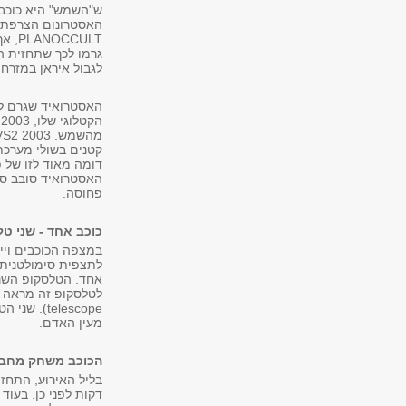
ש"השמש" היא כוכב מ
CULT
גרמו לכך שתחזית ה
לגבול איראן במזרח.
האסטרואיד סובב סבי
פחוסה.
כוכב אחד - שני ט
במצפה הכוכבים ויי
אחד. הטלסקופ השני
מעין האדם.
הכוכב משחק מחבו
דקות לפני כן. בעו