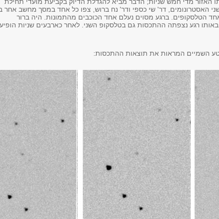
 האזור מדי חמש שניות; הדבר מביא להגדלת הדיוק בקביעת מועדי תחילת
י האסטרונומים, דר' שי כספי ודר' נח ברוש, צפו כל אחד במסך מחשב אחר ב
חד הטלסקופים. ברגע מסוים נעלם אחד הכוכבים מהתמונות. היה ברור
ותו רגע נצפתה ההתכסות גם בטלסקופ השני. לאחר כארבעים שניות הופיע
טע השמיים המראות את תוצאות ההתכסות: