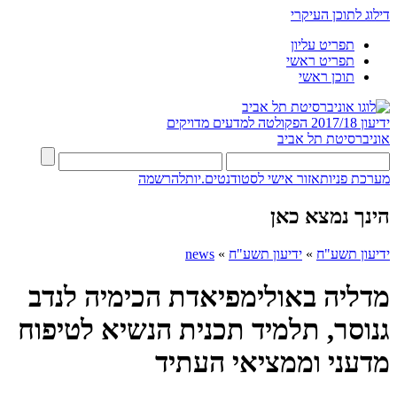
דילוג לתוכן העיקרי
תפריט עליון
תפריט ראשי
תוכן ראשי
ידיעון 2017/18
הפקולטה למדעים מדויקים
אוניברסיטת תל אביב
מערכת פניות
אזור אישי לסטודנטים.יות
להרשמה
הינך נמצא כאן
ידיעון תשע"ח
»
ידיעון תשע"ח
»
news
מדליה באולימפיאדת הכימיה לנדב
גנוסר, תלמיד תכנית הנשיא לטיפוח
מדעני וממציאי העתיד