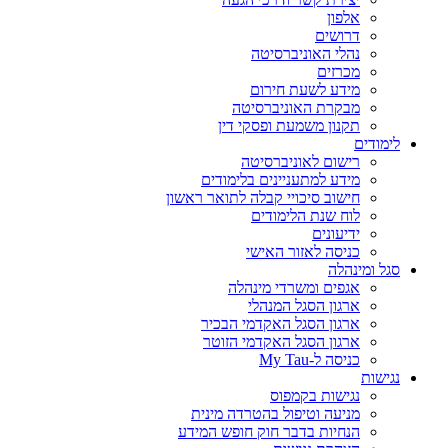
אלפון
דרושים
נהלי האוניברסיטה
מכרזים
מידע לשעת חירום
מבקרת האוניברסיטה
תקנון משמעת ופסקי דין
לימודים
רישום לאוניברסיטה
מידע למתעניינים בלימודים
חישוב סיכויי קבלה לתואר ראשון
לוח שנת הלימודים
ידיעונים
כניסה לאזור האישי
סגל ומינהלה
אגפים ומשרדי מינהלה
ארגון הסגל המנהלי
ארגון הסגל האקדמי הבכיר
ארגון הסגל האקדמי הזוטר
כניסה ל-My Tau
נגישות
נגישות בקמפוס
מניעה וטיפול בהטרדה מינית
הנחיות בדבר חוק חופש המידע