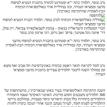
נדב גנוסר, תלמיד כתה י"א וסטודנט לכימיה בתכנית הנשיא לטיפוח
מדעני וממציאי העתיד, זכה במדליית ארד באולימפיאדת הכימיה
הבין-לאומית שהתקיימה באזרביג'ן
חברי המשלחת הישראלית בבאקו – (מימין לשמאל)איתי צביאלי, רון סולן,
דר’ איזנה ניגל-אטינגר, פרופ’ זאב גרוס, רוני ארנזון ונדב גנוסר
נדב גנוסר, תלמיד כתה י"א וסטודנט בתכנית הנשיא לטיפוח מדעני
וממציאי העתיד, זכה במדליית ארד באולימפיאדת הכימיה הבין-לאומית
שהתקיימה באזרביג'ן.
נדב לומד לקראת תואר ראשון בכימיה באוניברסיטת תל-אביב ואף מוצא
זמן במהלך השנה לתגבר תלמידים צעירים בתכנית מדעני וממציאי
העתיד.
השנה התקיימה האולימפיאדה בעיר באקו שבאזרבייג’ן, בהשתתפות של
300 תלמידים משבעים וחמש מדינות. האתגר האקדמי שעמו התמודדו
התלמידים בתחרות כלל מבחן תיאורטי וניסוי מעבדה, במהלכם נדרשו
התלמידים לסנתז חומר, לערוך מעקב קינטי אחרי תגובה כימית ולזהות