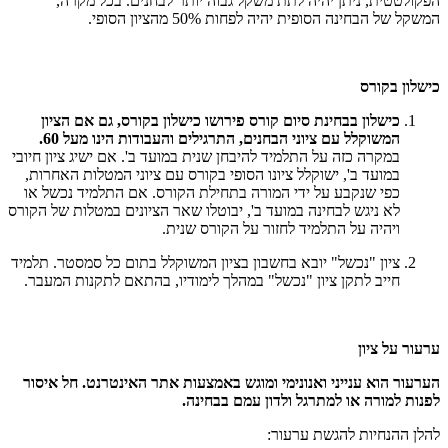
הפקולטטית, ניתן יהיה לתת משקל גבוה יותר לבחנים. בכל מקרה,
המשקל של הבחינה הסופית יהיה לפחות 50% מהציון הסופי.
כישלון בקורס
כישלון בבחינת סיום קורס פירושו כישלון בקורס, גם אם הציון
המשוקלל עם ציוני הבחנים, התרגילים והעבודות הינו מעל 60.
במקרה כזה על התלמיד להיבחן שנית במועד ב'. אם ישיג ציון חיובי
במועד ב', ישוקלל ציונו הסופי בקורס עם ציוני המטלות האחרות,
כפי שנקבע על ידי המורה בתחילת הקורס. אם התלמיד נכשל או
לא ניגש לבחינה במועד ב', יבוטלו שאר הציונים במטלות של הקורס
ויהיה על התלמיד לחזור על הקורס שנית.
ציון "נכשל" יובא בחשבון בציון המשוקלל בתום כל סמסטר. תלמיד
חייב לתקן ציון "נכשל" במהלך לימודיו, בהתאם לתקנות המעבר.
ערעור על ציון
הערעור הוא ענייני ואנונימי ומוגש באמצעות אתר האינטרנט. חל איסור
לפנות למורה או למתרגל ולדון עמם בבחינה.
להלן ההנחיות להגשת ערעור: