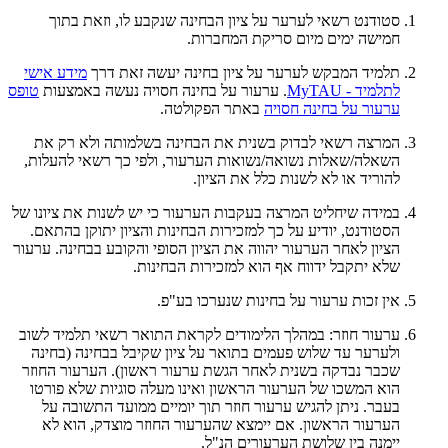
סטודנט רשאי לערער על ציון הבחינה שנקבע לו, וזאת בתוך
חמישה ימים מיום סריקת המחברות.
תלמיד המבקש לערער על ציון בחינה יעשה זאת דרך
מידע אישי
לתלמיד - MyTAU
. ערעור על בחינה חסויה נעשה באמצעות
טופס
ערעור על בחינה חסויה
באתר הפקולטה.
המרצה רשאי לבדוק בשנית את הבחינה בשלמותה ולא רק את
השאלה/שאלות נשואה/נשואות הערעור, ולפי כך רשאי להעלות,
להוריד או לא לשנות כלל את הציון.
במידה שיחליט המרצה בעקבות הערעור כי יש לשנות את ציונו של
הסטודנט, יודיע על כך למזכירות הבחינות והציון יתוקן בהתאם.
הציון לאחר הערעור יהווה את הציון הסופי והקובע בבחינה. ערעור
שלא יתקבל ידווח אף הוא למזכירות הבחינות.
אין זכות ערעור על בחינות שנערכו בע"פ.
ערעור חוזר: במהלך הלימודים לקראת התואר רשאי תלמיד לשוב
ולערער עד שלוש פעמים בתואר על ציון שקיבל בבחינה (בחינה
שכבר נבדקה בשנית לאחר הגשת ערעור ראשון). הערעור החוזר
הוא המשכו של הערעור הראשון ואינו מעלה סוגיות שלא פורטו
בעבר. ניתן להגיש ערעור חוזר תוך יומיים ממועד התשובה על
הערעור הראשון. אם יימצא שהערעור החוזר מוצדק, הוא לא
יימנה בין שלושת הערעורים הנ"ל.