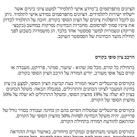
הציונים מתפרסמים ב"מידע אישי לתלמיד" למעט ציוני ביניים אשר
יישלחו ישירות לתלמידים. הציונים מתפרסמים במידע אישי לתלמיד. ניתן
גם לקבל התפלגות ציונים של הציון הסופי בקורס. חובה על התלמיד לבדוק
את ציוניו סמוך לפרסומם. מחברות הבחינות נסרקות במחשב (בקבצי
סריקה) ונשמרות למשך סמסטר אחד בלבד. הן מושמדות כשבוע לפני
תחילת מועד הבחינות של הסמסטר העוקב.
הרכב ציון סופי בקורס
בתחילת כל קורס, מכל סוג שהוא - שיעור, סמינר, פרויקט, מעבדה או
קורס בעל אופי מעורב, יודיע המורה על הרכב הציון הסופי בקורס.
בקורסים פרונטליים רשאי המורה בעת קביעת הציון הסופי, למַצֵעַ בין ציון
בחינת המעבר לציוני הבחנים והתרגילים, במגבלה הבאה: משקל הבחנים
בציון לא יעלה על 19% מהציון הסופי, ומשקל התרגילים לא יעלה על 10%
מהציון הסופי של הקורס.
בקורסים פרונטליים שמטלות הסיום בהם הן בחינה ועבודה בסדר גודל של
פרויקט, יהיה משקל הבחינה לפחות 50% מהציון הסופי של הקורס,
ובהתאם להודעת המורה בתחילת הקורס.
בקורסים מעוטי משתתפים ובמקרים מיוחדים, באישור ועדת ההוראה