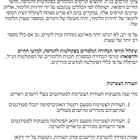
ציוני קורסים כנ"ל, להוציא קורסים הנלמדים בפקולטות להנדסה, מדעי
החיים ורפואה, ישוקללו לפי הכללים שנקבעו על ידי יחידות הלימוד, אליהן
שייכים קורסים אלה. במקרים בהם לא פורט מפתח לשקלול הציון הסופי
לתואר של יחידות הלימוד, יהיה משקלו של הקורס, כמספר שעות הלימוד
שלו.
על פי רב, לא יינתנו יותר מארבע נקודות זכות לקורס, גם אם כלל מספר
רב יותר של שעות.
שקלול קורסי הבחירה הנלמדים בפקולטות להנדסה, למדעי החיים
ולרפואה:
קורסי הבחירה במסגרת תכנית הלימודים של הפקולטות הנ"ל,
ישוקללו על פי כללי הפקולטה למדעים מדויקים.
תעודת הצטיינות
מדי שנה מוענקות תעודות הצטיינות לסטודנטים בעלי הישגים ראויים:
תעודות הצטיינות מטעם רקטור האוניברסיטה יקבלו סטודנטים
שהישגיהם מוגדרים כהישגים מעולים.
תעודות הצטיינות מטעם דקאן הפקולטה מוענקות לסטודנטים
אשר הישגיהם מוגדרים כראויים להערכה.
אמות המידה להערכת ההישגים ומתן תעודות, נקבעות על ידי דקאן