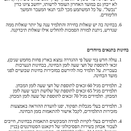
לא ייבחן גם במועד האחרון העומד לרשותו, ייחשב ציונו כדין
"נכשל". על כל המשתמע מכך לגבי תנאי המעבר והמשך
הלימודים.
בבחינה בה יש שאלות בחירה והתלמיד ענה על יותר שאלות ממה
שנדרש, ניתנת למורה הסמכות להחליט אילו שאלות תיבדקנה.
בחינות בתנאים מיוחדים
עולה חדש (מי שעל פי ההגדרה נמצא בארץ פחות מחמש שנים),
זכאי לתוספת של חצי שעה לזמן הבחינה, בבחינות הנערכות
בעברית. על תלמיד כזה להירשם במזכירות בחינות שבועיים לפני
מועד הבחינה.
תלמידים מגיל 60 זכאים לתוספת של חצי שעה לזמן המבחן.
תלמידים מגיל 65 זכאים לתוספת של שלושת רבעי שעה לזמן
המבחן. תלמידים מגיל 70 זכאים לתוספת של שעה לזמן המבחן.
תלמידים בעלי מגבלות תפקוד, יפנו לוועדת ההוראה באמצעות
מזכירות התלמידים, לקבל אישור להתאמות בזמן הבחינה.
תלמידים בעלי לקויות למידה המבקשים התאמות בבחינות, חייבים
לעבור אבחון בשירות הפסיכולוגי של דקאנט הסטודנטים (בניין