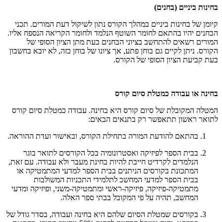
בחינות ביניים (בחנים)
קיומן של בחינות ביניים במהלך הקורס נתון לשיקול דעת המורים. תכני
הבחנים יהיו בהתאם לחומר השוטף הנלמד ולחומר הקריאה הנספח אליו.
המורים רשאים להתחשב בציוני הבחנים בעת מתן הציון הסופי של
הקורס. ניתן לקיים גם בוחן פתע, אך ציונו של בוחן כזה, לא יובא בחשבון
בעת קביעת הציון הסופי של הקורס.
בחינה או עבודה כמטלת סיום קורס
המטלה המקובלת של סיום קורס היא בחינה. עבודה כמטלת סיום קורס
לתואר ראשון תתאפשר רק בתנאים הבאים:
בהתאם להודעת המורה בתחילת הקורס, ובאישור ועדת ההוראה.
בבית הספר לפיזיקה ואסטרונומיה בכל הקורסים לתואר בוגר
הנלמדים לקרדיט חייבת להיות בחינת מעבר ולא עבודה. עם זאת,
המתכונת בקורסים הניתנים בבית הספר למדעי המתמטיקה או
בבית הספר למדעי המחשב לתלמידי התכניות המשולבות
מתמטיקה-פיזיקה, פיזיקה-ראשי ומתמטיקה-משני, ופיזיקה ומדעי
המחשב, תהיה על פי המקובל בבתי ספר האלה.
בקורסים שמטלת הסיום שלהם היא בחינה ועבודה, בסדר גודל של