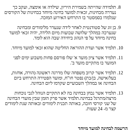
תלמידה שהייתה בשמירת היריון, שילדה או אימצה, ועקב כך
נעדרה מבחינות, זכאית למועד בחינה מיוחד בבחינות של הקורסים
שנלמדו בסמסטר בו התרחש האירוע המזכה.
בן זוג של סטודנטית לאחר לידה שנעדר מלימודים ומבחינה
שנערכה במהלך שלושה שבועות מיום הלידה, יהיה זכאי למועד
בחינה מיוחד על פי הנהוג ביחידה שבה הוא לומד.
תלמיד אשר ועדת ההוראה החליטה שהוא זכאי למועד מיוחד.
תלמיד אשר ציון מועד א' שלו פורסם פחות משבוע ימים לפני
המועד בו מתקיים מועד ב'.
תלמיד אשר קרוב משפחה שלו מדרגה ראשונה (הורה, אח/ות,
בעל/אישה, בן/בת) נפטר חו"ח, ומועד הפטירה התרחש ביום
הבחינה או במהלך השבועיים שקדמו ליום הבחינה.
תלמיד אשר נבחן בבחינה בה לא התקיים הנוהל לגבי נוכחות
מרצה/מתרגל בבחינה.תלמיד אשר פרק הזמן שבין מועדי הבחינה
של שני קורסי חובה, באותה תכנית לימודים ובאותה שנת לימודים
קצר מ- 24 שעות.​
הרשמה לבחינה למועד מיוחד