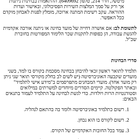
מיטשל, חדר 214, טלפון 6409692). ההתאמות בבחינות ניתנות
אך ורק על סמך המלצות השירות הפסיכולוגי, ובאישור ועדות
ההוראה. עקב רשימת המתנה ארוכה, מומלץ לפנות לאבחון מוקדם
ככל האפשר.
לתשומת לב:
אם אושרה דחייה של מועד בחינה או ניתנה אורכה אקדמית
להגשת עבודה, הן כפופות לתקנות שכר הלימוד המפורטות בחוברת
שכ"ל.
סדרי הבחינות
תלמיד לתואר ראשון זכאי להיבחן בבחינה מסכמת בקורס בו למד, בשני
מועדים שקבעה האוניברסיטה (יש לשים לב בחלק מקורסי תואר שני ניתן
רק מועד אחד). מועדי המבחנים מתפרסמים ב"מידע אישי לתלמיד"
ובאתר הפקולטה. קיימים הסדרים מיוחדים למשרתים במילואים
וסטודנטיות הרות ויולדות. כדי לגשת לבחינה על התלמיד לעמוד בתנאים
הבאים:
רשום כתלמיד באוניברסיטה ולומד בה בהתאם לנהליה.
רשום לקורס בו הוא נבחן.
עמד בכל החובות האקדמיים של הקורס.