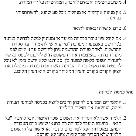
מופיע ברשימת הזכאים להיבחן, המאושרת על ידי המורה.
אין מניעה אקדמית או מנהלית מכל סוג שהוא, להשתתפותו
בבחינה.
טרם אושרה זכאותו לתואר.
אם קיבל ציון עובר בבחינה במועד א' ומעוניין לגשת לבחינה במועד
ב', יירשם באמצעות מערכת "מידע אישי לתלמיד", עד סגירת
ההרשמה. לאחר סגירת ההרשמה ניתן להירשם עד 3 ימים לפני
מועד הבחינה באמצעות אתר הפקולטה (יש להיכנס לטפסי בקשה
לוועדות וטפסי בקשה למועד ב'). סטודנט שלא ירשם בזמן לא נוכל
להבטיח את מקומו בחדר הבחינה. השתתפות בבחינה מבטלת את
הציון הקודם בקורס והציון המאוחר בקורס הוא הציון הקובע.
נוהל כניסה לבחינה
התלמידים המגיעים להיבחן חייבים להציג בכניסה לבחינה תעודה
מזהה, הנושאת את תצלום התלמיד.
תלמיד אשר לֹא הסדיר את תשלום שכר הלימוד, יוכל להיבחן "על
תנאי". בחינתו תועבר לבדיקה רק בתנאי שיציג ביום העבודה
העוקב במזכירות הפקולטה כרטיס נבחן או אישור על התשלום.
תלמיד שלא הסדיר שכר לימוד, ציונו לא יפורסם.