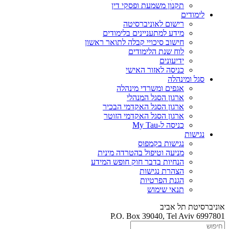
תקנון משמעת ופסקי דין
לימודים
רישום לאוניברסיטה
מידע למתעניינים בלימודים
חישוב סיכויי קבלה לתואר ראשון
לוח שנת הלימודים
ידיעונים
כניסה לאזור האישי
סגל ומינהלה
אגפים ומשרדי מינהלה
ארגון הסגל המנהלי
ארגון הסגל האקדמי הבכיר
ארגון הסגל האקדמי הזוטר
כניסה ל-My Tau
נגישות
נגישות בקמפוס
מניעה וטיפול בהטרדה מינית
הנחיות בדבר חוק חופש המידע
הצהרת נגישות
הגנת הפרטיות
תנאי שימוש
אוניברסיטת תל אביב
P.O. Box 39040, Tel Aviv 6997801