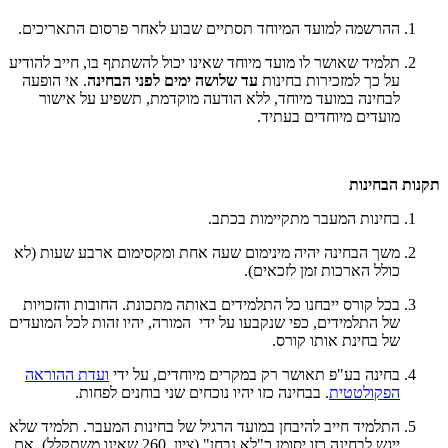
ההרשמה למועד המיוחד תסתיים שבוע לאחר פרסום התאריכים.
תלמיד שאושר לו מועד מיוחד שאינו יכול להשתתף בו, חייב להודיע
על כך למזכירות בחינות
עד שלושה ימים לפני הבחינה
. אי הופעה
לבחינה במועד מיוחד, ללא הודעה מוקדמת, תשפיע על אישור
מועדים מיוחדים בעתיד.
תקנות הבחינות
בחינות המעבר מתקיימות בכתב.
משך הבחינה יהיה מינימום שעה אחת ומקסימום ארבע שעות (לא
כולל הארכות זמן לזכאים).
בכל קורס ייבחנו כל התלמידים באותה מתכונת. החובות והזכויות
של התלמידים, כפי שנקבעו על ידי המורה, יהיו זהות לכל המועדים
של בחינת אותו קורס.
בחינה בע"פ תאושר רק במקרים מיוחדים, על ידי
ועדת ההוראה
הפקולטטית
. בבחינה כזו יהיו נוכחים שני בוחנים לפחות.
התלמיד חייב להיבחן במועד הרגיל של בחינות המעבר. תלמיד שלא
ייגש לבחינה כזו יסומן כ"לא נבחן" (ציון 260 שאינו משתקלל). אם