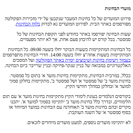
מועדי הבחינות
פירוט המועדים של כל בחינות המעבר שנקבעו על ידי מזכירות הפקולטה
מפורסמים באתר הבית. לפירוט המועדים נא לבדוק
בלוח הבחינות
.
שעות הבחינה יפורסמו באתר כחודש לפני תקופת הבחינות של כל
סמסטר. בכל קורס יש להיבחן פעם אחת, אך לא יותר מפעמיים.
כל הבחינות המתקיימות בשעות הבוקר יחלו בשעה 09:00. כל הבחינות
המתקיימות בשעות אחה"צ יחלו בשעה 14:00. חדרי הבחינות מתפרסמים
בעמוד רשימת בחינות ושיבוצים יומית באתר הפקולטה
ועל המסכים
האלקטרוניים במבואה של בניין שנקר-פיזיקה ובניין שרייבר ביום הבחינה.
ככלל, במרבית הבחינות, מתקיימות בחינות מועד א' בתום כל סמסטר.
בחינות מועד ב' של סמסטר א' ושל סמסטר ב', מתקיימות בחלקן סמוך
למועד א' ובחלקן במהלך חודשי הקיץ.
בקורסים הנלמדים בעונת לימודי הקיץ מתקיימות בחינות מועד א' עם תום
הלימודים, ובדרך כלל בחינות מועד ב' יתקיימו בסמוך למועד א'. יתכנו
מקרים ובהם בחינות מועד ב' תאוחדנה עם הבחינות במועד המיוחד או
בסוף סמסטר א' של השנה העוקבת.
לא יתקיימו מועדים נוספים, למעט מועדים מיוחדים לזכאים.