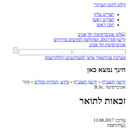
דילוג לתוכן העיקרי
תפריט עליון
תפריט ראשי
תוכן ראשי
ידיעון 2017/18
הפקולטה למדעים מדויקים
אוניברסיטת תל אביב
מערכת פניות
אזור אישי לסטודנטים.יות
להרשמה
הינך נמצא כאן
ידיעון תשע"ח
»
ידיעון תשע"ח
»
מידע, הנחיות ונהלים
»
בוגר
אוניברסיטה .B.Sc
זכאות לתואר
עודכן:
13.08.2017