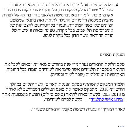
תלמיד שסיים חוג לימודים אחד באוניברסיטת תל-אביב לאחר
שקיבל "פטור" מחלק מהקורסים, על סמך לימודים קודמים במוסד
אקדמי מוכר, ולימודיו באוניברסיטת תל-אביב היו בהיקף של לפחות
מחצית ממכסת הלימודים הרגילה לתואר. זאת בתנאי שממוצע
הציונים שלו בשני המוסדות, יעמוד בקריטריונים להצטיינות של
אוניברסיטת תל-אביב. בכל מקרה, טעונה זכאות זו אישור של
ועדת ההוראה אשר תדון בכל מקרה לגופו.
הענקת תארים
טקס חלוקת התארים נערך מדי שנה בחודשים מאי-יוני. זכאים לקבל את
התואר בטקס זה תלמידים אשר סיימו את לימודיהם ועמדו בכל החובות
האקדמיות והמנהלתיות (שכר לימוד וספריה).
תלמיד המבקש להשתתף בטקס הענקת תארים, אשר יתקיים במהלך
חודש יוני 2018, מתבקש לאשר את טופס הטיולים הממוחשב לא יאוחר
מ-20.3.2018. בקשת זכאות לתואר (טופס טיולים) תעשה באמצעות אתר
"
מידע אישי לתלמיד
" – "בקשה לסיום לימודים".
לאחר תאריך זה נסגרת רשימת מקבלי התארים לשנה זו.