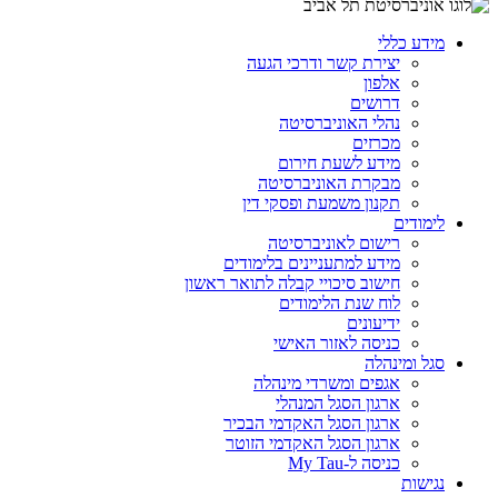
מידע כללי
יצירת קשר ודרכי הגעה
אלפון
דרושים
נהלי האוניברסיטה
מכרזים
מידע לשעת חירום
מבקרת האוניברסיטה
תקנון משמעת ופסקי דין
לימודים
רישום לאוניברסיטה
מידע למתעניינים בלימודים
חישוב סיכויי קבלה לתואר ראשון
לוח שנת הלימודים
ידיעונים
כניסה לאזור האישי
סגל ומינהלה
אגפים ומשרדי מינהלה
ארגון הסגל המנהלי
ארגון הסגל האקדמי הבכיר
ארגון הסגל האקדמי הזוטר
כניסה ל-My Tau
נגישות