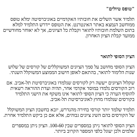
"טופס טיולים"
תלמיד אשר השלים את חובותיו האקדמיים באוניברסיטה ימלא טופס
ממוחשב הנמצא באתר האינטרנט. את הטופס יידרש התלמיד למלא
בתום השלמת חובותיו לתואר וקבלת כל הציונים, אך לא יאוחר מחודשיים
ממועד קבלת הציון האחרון.
הציון הסופי לתואר
הציון הסופי מחושב על סמך הציונים המשוקללים של קורסים של שלוש
שנות הלימוד לתואר, בהתאם לאופן חישוב הממוצע המשוקלל השנתי.
שקלול הציונים ייעשה רק לקורסים שנלמדו באוניברסיטת תל-אביב. אם
רוב הקורסים נלמדו במוסד אקדמי אחר, תהיה ועדת ההוראה רשאית
להוסיף הערה כי הציון הסופי לתואר אינו משקף את הישגי התלמיד
בקורסים שנלמדו מחוץ לאוניברסיטת תל-אביב.
תלמיד שלמד יותר קורסי בחירה מהנדרש, יובא בחשבון הציון המשוקלל
של הקורסים בהם השיג ציונים גבוהים, אלא אם כן ביקש התלמיד אחרת.
הציון הסופי לתואר ניתן במספרים שבין 100-60. הציון ניתן במספרים
שלמים ולכן יעוגל כלפי המספר הקרוב ביותר.