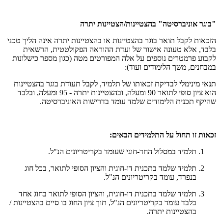
"בוגר אוניברסיטה" בהצטיינות/הצטיינות יתרה
הזכאות לקבל תואר בוגר בהצטיינות או בהצטיינות יתרה אינה הליך טכני
בלבד, אלא טעונה אישור של ועדת ההוראה הפקולטטית, הרשאית
לקבוע פרמטרים נוספים על אלה המפורטים מטה (כגון מספר כישלונות
במבחנים, משך הלימודים ועוד):
תנאי מינימלי לבדיקת זכאותו של תלמיד, לקבל תעודת בוגר בהצטיינות
הוא ציון סופי לתואר 90 ומעלה, ובהצטיינות יתרה - 95 ומעלה, ובלבד
שהיקף תכנית הלימודים שלמד עומד בדרישות האוניברסיטה.
זכאות זו תחול על התלמידים הבאים:
תלמיד במסלול החד-חוגי שעומד בקריטריונים הנ"ל.
תלמיד שלמד בתכנית דו-חוגית והציון הסופי לתואר, בכל חוג
בנפרד, עומד בקריטריונים הנ"ל.
תלמיד שלמד בתכנית דו-חוגית, והציון הסופי לתואר בחוג אחד
בלבד עומד בקריטריונים הנ"ל, תוך ציון החוג בו סיים בהצטיינות /
בהצטיינות יתרה.