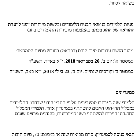
ביציאה לסיור.
פניות תלמידים בנושאי תכנית הלימודים ובקשות מיוחדות יופנו
לוועדת
ההוראה של החוג בכתב
באמצעות מזכירות התלמידים בחוג/
מועד הגשת עבודות סיום קורס (רפראט) כחודש מסיום הסמסטר:
סמסטר א': יום ב',
26 בפברואר 2018
, י"א באדר, תשע"ח
סמסטר ב' וקורסים שנתיים: יום ב',
23 ביולי 2018
, י"א באב, תשע"ח
סמינריונים
תלמידי שנה ג' יבחרו סמינריונים על פי תחומי הידע שבחרו. התלמידים
במסלול הדו-חוגי חייבים להשתתף בסמינריון אחד. תלמידי המסלול
החד-חוגי חייבים להשתתף בשני סמינריונים,
בהנחיית מרצים שונים
.
תנאי כניסה לסמינריון:
סיום מבואות שנה א' בממוצע 70, סיום חובות