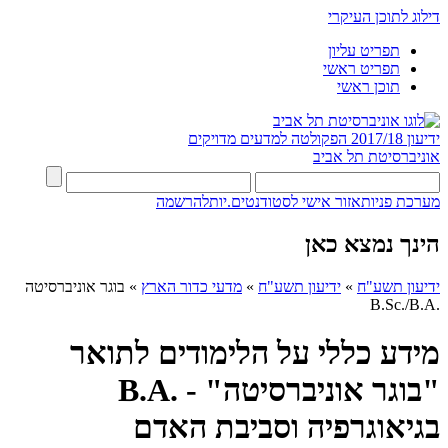
דילוג לתוכן העיקרי
תפריט עליון
תפריט ראשי
תוכן ראשי
ידיעון 2017/18
הפקולטה למדעים מדויקים
אוניברסיטת תל אביב
מערכת פניות
אזור אישי לסטודנטים.יות
להרשמה
הינך נמצא כאן
ידיעון תשע"ח
»
ידיעון תשע"ח
»
מדעי כדור הארץ
»
בוגר אוניברסיטה
.B.Sc./B.A
מידע כללי על הלימודים לתואר
"בוגר אוניברסיטה" - .B.A
בגיאוגרפיה וסביבת האדם