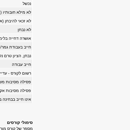
נכשל
לא מילא חובותיו (
לא זכאי להיבחן (א
לא נבחן
אושרה דחייה בלימ
חייב בעבודת גמר/פ
נבחן, הציון טרם נ
חייב עבודה
רשום לקורס
-
עדיין 
פסילה מסיבות מ
פסילה מסיבות אק
אינו חייב בבחינה 
סימולי קורסים
מספר של קורס מורכ