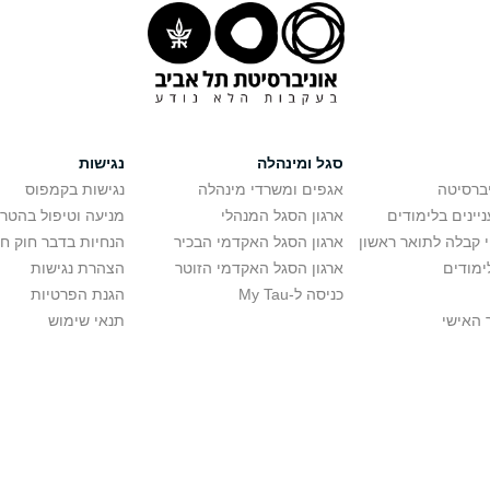
סגל ומינהלה
נגישות
יברסיטה
אגפים ומשרדי מינהלה
נגישות בקמפוס
יינים בלימודים
ארגון הסגל המנהלי
מניעה וטיפול בהטר
י קבלה לתואר ראשון
ארגון הסגל האקדמי הבכיר
הנחיות בדבר חוק ח
ימודים
ארגון הסגל האקדמי הזוטר
הצהרת נגישות
כניסה ל-My Tau
הגנת הפרטיות
 האישי
תנאי שימוש