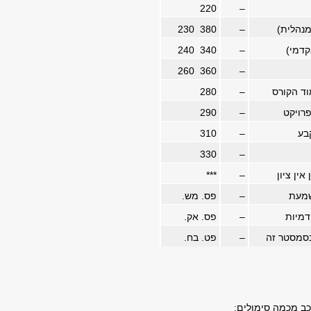
220
–
מנהלית)
–
230 380
קדמי)
–
240 340
260 360
–
וד הקורס
–
280
רויקט
–
290
קבע
–
310
330
–
אין ציון
–
***
שמעת
–
פס. מש.
דמיות
–
פס. אק.
בסמסטר זה
–
פט. בח.
ב מכמה סימולים: