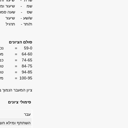
שו"ת - שיעור ותר
שמ - שיעור ומע
שס - שעה סמסט
ש/שע - שיעור
ת/תר - תרגיל
סולם הציונים
59-0 = נכשל
64-60 = מספיק
74-65 = כמעט טוב
84-75 = טוב
94-85 = טוב מאוד
100-95 = מעולה
ציון המעבר הנמוך ביו
סימולי ציונים
עבר
השתתף ומילא חובו