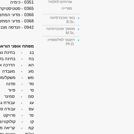
0351
- כימיה
שירותים לתלמיד
0365
- סטטיסטיקה 
ספרייה
0366
- מדעי המתמ
בוגר אוניברסיטה
0368
- מדעי המחש
.B.Sc
0942 - הנדסה מכנית ובמדעי כדור הארץ עם הדגש בלימודי סביבה
מוסמך אוניברסיטה
.M.Sc
דוקטור לפילוסופיה
.Ph.D
מפתח אופני הוראה
בג - בחינת גמ
בח - בחינה בל
הא - הדרכה אי
מע - מעבדה
מש - משקל/משו
סד - סדנה
סי - סיור
סמ - סמינר
עג - עבודת גמ
עס - עבודה סמינ
פר - פרויקט
קו - קולוקוויום
קמ - קריאה מו