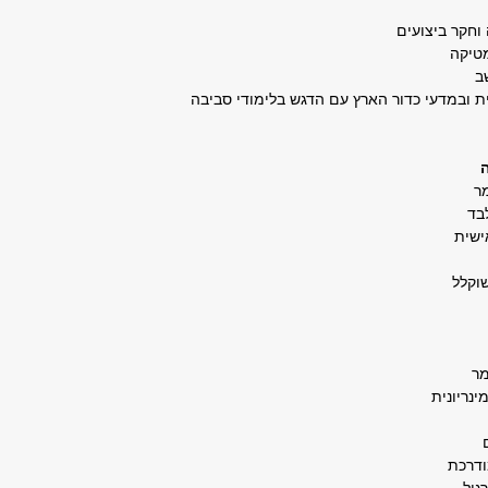
וחקר ביצועים
טיקה
ב
ר
בד
שית
קלל
ר
ריונית
דרכת