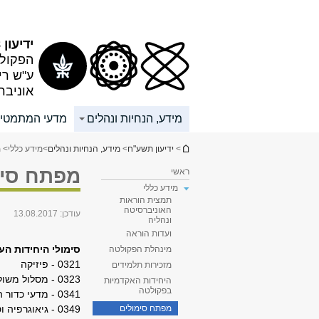
תוכן
תפריט
עליון
ראשי
ידיעון 2017/18
הפקולט
ע"ש רי
אוניבר
מידע, הנחיות ונהלים
מדעי המתמטי
הינך נמצא כאן
>
ידיעון תשע"ח
>
מידע, הנחיות ונהלים
>
מידע כללי
> 
מפתח סימ
ראשי
מידע כללי
תמצית הוראות
האוניברסיטה
עודכן:
13.08.2017
ונהליה
ועדות הוראה
סימולי היחידות הע
מינהלת הפקולטה
0321
- פיזיקה
מזכירות תלמידים
0323 - מסלול משולב מתמטיקה-פיזיקה
היחידות האקדמיות
בפקולטה
0341
- מדעי כדור 
0349 - גיאוגרפיה וסביבת האדם
מפתח סימולים