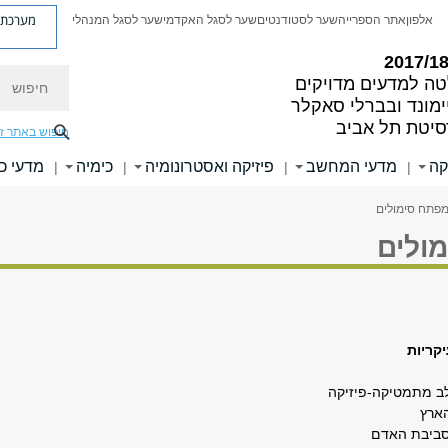
מערכת פ
אלפון
אתר הספרייה
שער לסטודנטים
שער לסגל האקדמי
שער לסגל המנהלי
חיפוש
ה למדעים מדויקים
ימונד ובברלי סאקלר
סיטת תל אביב
חיפוש באתר ז
קה
מדעי המחשב
פיזיקה ואסטרונומיה
כימיה
מדעי כ
|
|
|
|
מפתח סימולים
ולים
יקריות
הארץ