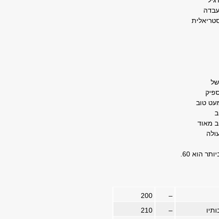
גיל
בדה
ריאלית
תר הוא 60.
200
–
תיו
–
210