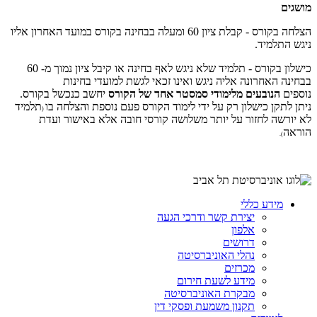
מושגים
הצלחה בקורס - קבלת ציון 60 ומעלה בבחינה בקורס במועד האחרון אליו
ניגש התלמיד.
כישלון בקורס - תלמיד שלא ניגש לאף בחינה או קיבל ציון נמוך מ- 60
בבחינה האחרונה אליה ניגש ואינו זכאי לגשת למועדי בחינות
נוספים
הנובעים מלימודי סמסטר אחד של הקורס
יחשב כנכשל בקורס.
ניתן לתקן כישלון רק על ידי לימוד הקורס פעם נוספת והצלחה בו
תלמיד
(
לא יורשה לחזור על יותר משלושה קורסי חובה אלא באישור ועדת
הוראה
).
מידע כללי
יצירת קשר ודרכי הגעה
אלפון
דרושים
נהלי האוניברסיטה
מכרזים
מידע לשעת חירום
מבקרת האוניברסיטה
תקנון משמעת ופסקי דין