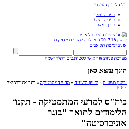
דילוג לתוכן העיקרי
תפריט עליון
תפריט ראשי
תוכן ראשי
ידיעון 2017/18
הפקולטה למדעים מדויקים
אוניברסיטת תל אביב
מערכת פניות
אזור אישי לסטודנטים.יות
להרשמה
הינך נמצא כאן
ידיעון תשע"ח
»
ידיעון תשע"ח
»
מדעי המתמטיקה
»
בוגר אוניברסיטה
.B.Sc
ביה"ס למדעי המתמטיקה - תקנון
הלימודים לתואר "בוגר
אוניברסיטה"