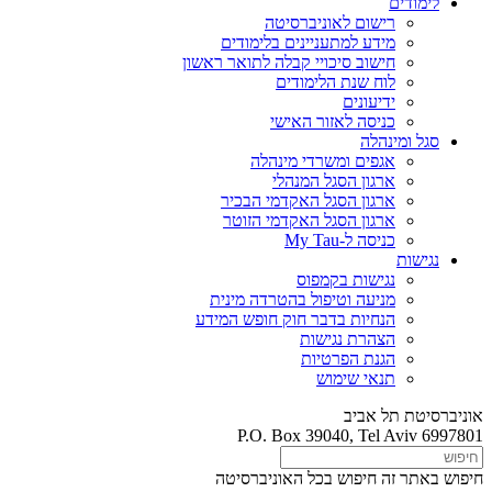
לימודים
רישום לאוניברסיטה
מידע למתעניינים בלימודים
חישוב סיכויי קבלה לתואר ראשון
לוח שנת הלימודים
ידיעונים
כניסה לאזור האישי
סגל ומינהלה
אגפים ומשרדי מינהלה
ארגון הסגל המנהלי
ארגון הסגל האקדמי הבכיר
ארגון הסגל האקדמי הזוטר
כניסה ל-My Tau
נגישות
נגישות בקמפוס
מניעה וטיפול בהטרדה מינית
הנחיות בדבר חוק חופש המידע
הצהרת נגישות
הגנת הפרטיות
תנאי שימוש
אוניברסיטת תל אביב
P.O. Box 39040, Tel Aviv 6997801
חיפוש באתר זה
חיפוש בכל האוניברסיטה