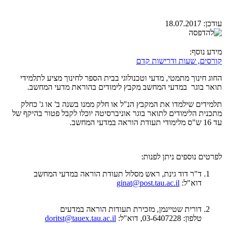
עודכן:
18.07.2017
מידע נוסף:
קורסים, שעות ודרישות קדם
החוג חינוך מתמטי, מדעי וטכנולוגי בבית הספר לחינוך מציע לתלמידי
תואר בוגר במדעי המחשב מקבץ לימודים בהוראת מדעי המחשב.
תלמידים שילמדו את המקבץ הנ"ל או חלק ממנו בשנה ב' או ג' כחלק
מתכנית הלימודים לתואר בוגר אוניברסיטה יוכלו לקבל פטור בהיקף של
עד 16 ש"ס מלימודי תעודת הוראה במדעי המחשב.
לפרטים נוספים ניתן לפנות:
ד"ר דוד גינת, ראש מסלול תעודת הוראה במדעי המחשב
דוא"ל:
ginat@post.tau.ac.il
דורית שטיינמן, מזכירת תעודות הוראה במדעים
טלפון: 03-6407228, דוא"ל:
doritst@tauex.tau.ac.il