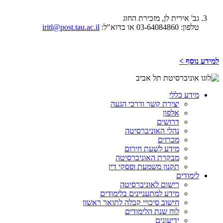
גב' אירית לן, מזכירת החוג
טלפון: 03-64084860 או בדוא"ל:
iritl@post.tau.ac.il
למידע נוסף >
מידע כללי
יצירת קשר ודרכי הגעה
אלפון
דרושים
נהלי האוניברסיטה
מכרזים
מידע לשעת חירום
מבקרת האוניברסיטה
תקנון משמעת ופסקי דין
לימודים
רישום לאוניברסיטה
מידע למתעניינים בלימודים
חישוב סיכויי קבלה לתואר ראשון
לוח שנת הלימודים
ידיעונים