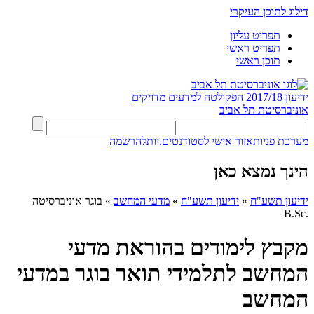
דילוג לתוכן העיקרי
תפריט עליון
תפריט ראשי
תוכן ראשי
ידיעון 2017/18
הפקולטה למדעים מדויקים
אוניברסיטת תל אביב
מערכת פניות
אזור אישי לסטודנטים.יות
להרשמה
הינך נמצא כאן
ידיעון תשע"ח
»
ידיעון תשע"ח
»
מדעי המחשב
»
בוגר אוניברסיטה
.B.Sc
מקבץ לימודים בהוראת מדעי
המחשב לתלמידי תואר בוגר במדעי
המחשב