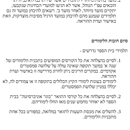
מועד בחינות מיוחד - לתלמידים אשר שירתו במילואים, וליתר
הזכאים עפ"י הנוהל, אשר לא הגיעו למועדי הבחינות שנקבעו,
יתקיים מועד מיוחד, לאחר מועד ב'. רשאים להיבחן במועד זה גם
תלמידים שנמנע מהם להיבחן במועד הרגיל מסיבות מוצדקות, וזאת
באישור ועדת ההוראה.
סיום חובות הלימודים
תלמידי בית הספר נדרשים -
לסיים בהצלחה את כל הקורסים המופיעים בתכנית הלימודים של
שנה א' במשך תקופה שאינה עולה על שלושה סמסטרים
אקדמיים. במקרים חריגים ניתן לחרוג מדרישה זו באישור ועדת
ההוראה.
לימודים בעונות לימודי הקיץ הכלולים בתקופה זו או צמודים לה, לא
יכללו במניין שלושת הסמסטרים.
לסיים בהצלחה את כל קורסי התואר "בוגר אוניברסיטה" בבית
הספר לא יאוחר מחמש שנים מאז החלו לימודיהם.
להשלים את מכסת השעות לתואר במלואה, כמפורט בכל אחת
מתכניות הלימודים.