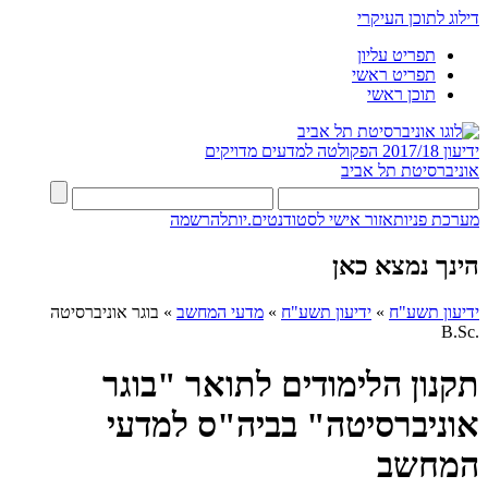
דילוג לתוכן העיקרי
תפריט עליון
תפריט ראשי
תוכן ראשי
ידיעון 2017/18
הפקולטה למדעים מדויקים
אוניברסיטת תל אביב
מערכת פניות
אזור אישי לסטודנטים.יות
להרשמה
הינך נמצא כאן
ידיעון תשע"ח
»
ידיעון תשע"ח
»
מדעי המחשב
»
בוגר אוניברסיטה
.B.Sc
תקנון הלימודים לתואר "בוגר
אוניברסיטה" בביה"ס למדעי
המחשב