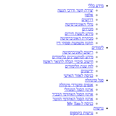
מידע כללי
יצירת קשר ודרכי הגעה
אלפון
דרושים
נהלי האוניברסיטה
מכרזים
מידע לשעת חירום
מבקרת האוניברסיטה
תקנון משמעת ופסקי דין
לימודים
רישום לאוניברסיטה
מידע למתעניינים בלימודים
חישוב סיכויי קבלה לתואר ראשון
לוח שנת הלימודים
ידיעונים
כניסה לאזור האישי
סגל ומינהלה
אגפים ומשרדי מינהלה
ארגון הסגל המנהלי
ארגון הסגל האקדמי הבכיר
ארגון הסגל האקדמי הזוטר
כניסה ל-My Tau
נגישות
נגישות בקמפוס