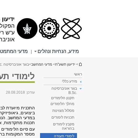
תוכן
תפריט
עליון
ראשי
ידיעון 2017/18
הפקולט
ע"ש רי
אוניבר
מידע, הנחיות ונהלים
מדעי המתמטי
|
הינך נמצא כאן
>
ידיעון תשע"ח
>
מדעי המחשב
>
בוגר אוניברסיטה .B.Sc
לימודי ת
ראשי
מידע כללי
בוגר אוניברסיטה
עודכן:
28.08.2018
.B.Sc
תקנון הלימודים
מהלך הלימודים
התכנית מיועדת לבע
מסלול מצוינות
ביצועים, גיאופיזי
במדעי המחשב. הנוש
תכניות לימודים
תכנות מתקדמות, אל
מקבץ לימודים
בהוראה
עם סיום הלימודים 
מספר המקומות בתכני
לימודי תעודה