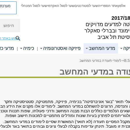
מערכת פ
אלפון
אתר הספרייה
שער לסטודנטים
שער לסגל האקדמי
שער לסגל המנהלי
חיפוש
ה למדעים מדויקים
ימונד ובברלי סאקלר
סיטת תל אביב
חיפוש באתר ז
קה
מדעי המחשב
פיזיקה ואסטרונומיה
כימיה
מדעי כד
|
|
> לימודי תעודה במדעי המחשב
עודה במדעי המחשב
לי תואר "בוגר אוניברסיטה" בכימיה, פיזיקה, מתמטיקה, סטטיסטיקה וחקר
קה והנדסה, הרוצים להשתלם במדעי המחשב. לימודים אלו מקנים את הידע הבס
אים הנלמדים כוללים הבנת מבנה המחשב ודרכי פעולתו, שפות תכנות וטכני
גוריתמים לפתרון בעיות שונות ומודלים מתמטיים למכונות חישוב ושפות.
מקבל המסיים תעודה (לא תואר) המאשרת שסיים לימודים במדעי המחשב.
ת זו מוגבל. תינתן עדיפות בקבלה לבעלי ציונים גבוהים בתואר בוגר ולבעלי