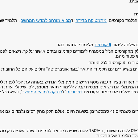
בים.
ת
הנלמד בקורסים '
מתמטיקה בדידה
' ו'
מבוא מורחב למדעי המחשב
'. תלמיד שח
בהצלחה לימוד
9
קורסים
מלימודי התואר בוגר.
 מהקורסים הנ"ל במסגרת לימודים קודמים ובידם אישור על כך, רשאים לפנו
 פטור מהם.
 לכל היותר.
בשיעורים עם תלמידי התואר "בוגר אוניברסיטה" וחלים עליהם כל החובות ה
 תעודה בציון הגבוה מסף הרישום המינימלי הנדרש באותה עת יוכל לפנות לקבלה
המינמלי הנדרש אינו מבטיח קבלה ללימודי תואר מוסמך, לפי שיקולי ועדת הק
יד ישלים את לימוד הקורסים '
סיבוכיות
' ו'
לוגיקה למדעי המחשב
', וישיג בכל אחד 
ים כשנתיים (
4
סמסטרים) בשעות היום, אולם חלק מהקורסים נלמדים גם אחה
0%
לשנה ראשונה, ו-150% לשנה שנייה (גם אם לומדים בשנה הש
כר הלימוד של התכנית.