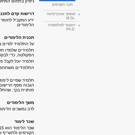
ניסיון בתחום המחש
תכני הקורסים
דרישות קדם לתכני
מוסמך אוניברסיטה
.M.Sc
ידע המקביל לחומר 
הלימודים.
דוקטור לפילוסופיה
.Ph.D
תכנית הלימודים
על התלמיד לסיים 
תלמידים שלמדו חלק
הפקולטה, כדי לבקש
תלמיד יוכל לקבל פטור מ- 4 קורסים
התלמידים משתתפים 
תלמיד שסיים לימודי
הגבוה מסף הרישום 
מותנית בכך, שהתלמ
משך הלימודים
לרב נמשכים הלימוד
שכר לימוד
שכר הלימוד הוא
15
הקורסים ולתעריף ש