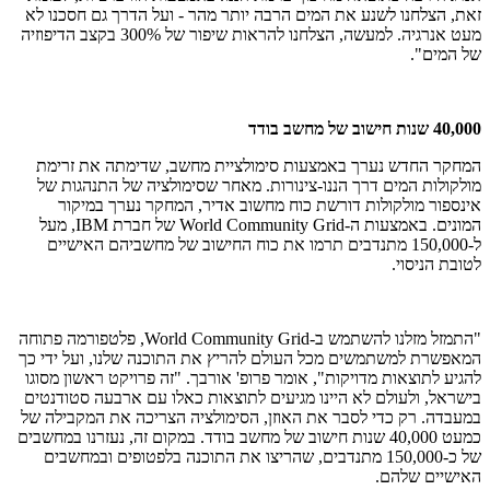
זאת, הצלחנו לשנע את המים הרבה יותר מהר - ועל הדרך גם חסכנו לא
מעט אנרגיה. למעשה, הצלחנו להראות שיפור של 300% בקצב הדיפוזיה
של המים".
40,000 שנות חישוב של מחשב בודד
המחקר החדש נערך באמצעות סימולציית מחשב, שדימתה את זרימת
מולקולות המים דרך הננו-צינורות. מאחר שסימולציה של התנהגות של
אינספור מולקולות דורשת כוח מחשוב אדיר, המחקר נערך במיקור
המונים. באמצעות ה-
World Community Grid
של חברת
IBM
, מעל
ל-150,000 מתנדבים תרמו את כוח החישוב של מחשביהם האישיים
לטובת הניסוי.
"התמזל מזלנו להשתמש ב-
World Community Grid
, פלטפורמה פתוחה
המאפשרת למשתמשים מכל העולם להריץ את התוכנה שלנו, ועל ידי כך
להגיע לתוצאות מדויקות", אומר פרופ' אורבך. "זה פרויקט ראשון מסוגו
בישראל, ולעולם לא היינו מגיעים לתוצאות כאלו עם ארבעה סטודנטים
במעבדה. רק כדי לסבר את האוזן, הסימולציה הצריכה את המקבילה של
כמעט 40,000 שנות חישוב של מחשב בודד. במקום זה, נעזרנו במחשבים
של כ-150,000 מתנדבים, שהריצו את התוכנה בלפטופים ובמחשבים
האישיים שלהם.