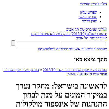
דילוג לתוכן העיקרי
תפריט עליון
תפריט ראשי
תוכן ראשי
ידיעון תשע"ט (2018/19)
הפקולטה למדעים מדויקים
אוניברסיטת תל אביב
מערכת פניות
אזור אישי לסטודנטים.יות
להרשמה
הינך נמצא כאן
העתק של ידיעון תשע"ח עבור שנה 2018/19
»
העתק של ידיעון תשע"ח
עבור שנה 2018/19
»
news
לראשונה בישראל: מחקר נערך
במיקור המונים על מנת לבחון
התנהגות של אינספור מולקולות