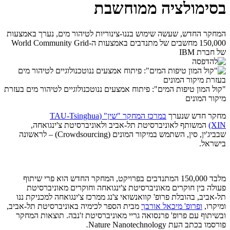
בסימולציה ממוחשבת
המחקר החדש, שעשה שימוש בננו-צינוריות לטיהור מים, נערך באמצעות
150,000 מחשבים של מתנדבים באמצעות ה-World Community Grid
של חברת IBM
"קול המון טיפות המים": פיתוח אמצעים ננוטכנולוגיים לטיהור מים בעזרת
מיקור המונים
מחקר חדש שנערך
במרכז המחקר "שין" (
TAU-Tsinghua
(XIN
המשותף לאוניברסיטת תל
-
אביב ולאוניברסיטת צ'ינגואחה,
שבביג'ין, סין, השתמש במיקור המונים (
Crowdsourcing
) – לראשונה
בישראל.
מלבד 150,000 המתנדבים בפרויקט, המחקר החדש הוא פרי שיתוף
פעולה בין חוקרים מאוניברסיטת צ'ינגואחה וחוקרים מאוניברסיטת
תל-אביב, בהובלת פרופ' קוואנשואי צ'נג ממרכז צ'ינגואחה למכניקת ננו
ומיקרו,
ופרופ' מיכאל אורבך
מבית הספר לכימיה באוניברסיטת תל-אביב,
ובשיתוף עם פרופ' פרנסואה גריי מאוניברסיטת ז'נבה. תוצאות המחקר
פורסמו בכתב העת
Nature Nanotechnology
.