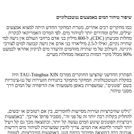
שיפור טיהור המים באמצעים ננוטכנולוגיים
כמו מחקרים רבים אחרים, מטרת המחקר החדש היתה למצוא אמצעים
יעילים, זולים ומהירים יותר לטיהור מים. לפי המרכז האמריקאי לבקרת
מחלות ומניעתן (
CDC
), ל-800 מיליון בני אדם ברחבי העולם אין גישה למי
שתייה נקיים, ואילו ל-2.5 מיליארד בני אדם אין גישה קבועה למים לצורכי
היגיינה. השילוב של מי שתייה מזוהמים והיעדר מים לניקיון אחראי לכמעט
90% מכלל מקרי המוות כתוצאה ממחלות מעיים.
הפתרון החדשני שהציעו החוקרים ממרכז
TAU-Tsinghua XIN
היה
בסקלת הננוטכנולוגיה. המחקר מתמקד בתנודות הזעירות של ננו-צינוריות
בשם "פונונים", שמשפרות באופן משמעותי את הדיפוזיה של המים דרך
מסנני טיהור.
"גילינו שוויברציות זעירות מסייעות לחומרים, בין אם רטובים או יבשים,
להחליק בקלות רבה יותר זה על פני זה", מסביר פרופ' אורבך. "באמצעות
ויברציות הפונונים שינוע המים נעשה קל יותר, וכתוצאה מכך גם קל ויעיל
יותר לטהר ולחטא את המים. צריך להבין שמערכות לטיהור מים דורשות
אנרגיה רבה כתוצאה מחיכוך ברמת הננו. באמצעות הוויברציות, לעומת