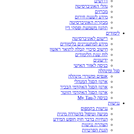
דרושים
נהלי האוניברסיטה
מכרזים
מידע לשעת חירום
מבקרת האוניברסיטה
תקנון משמעת ופסקי דין
לימודים
רישום לאוניברסיטה
מידע למתעניינים בלימודים
חישוב סיכויי קבלה לתואר ראשון
לוח שנת הלימודים
ידיעונים
כניסה לאזור האישי
סגל ומינהלה
אגפים ומשרדי מינהלה
ארגון הסגל המנהלי
ארגון הסגל האקדמי הבכיר
ארגון הסגל האקדמי הזוטר
כניסה ל-My Tau
נגישות
נגישות בקמפוס
מניעה וטיפול בהטרדה מינית
הנחיות בדבר חוק חופש המידע
הצהרת נגישות
הגנת הפרטיות