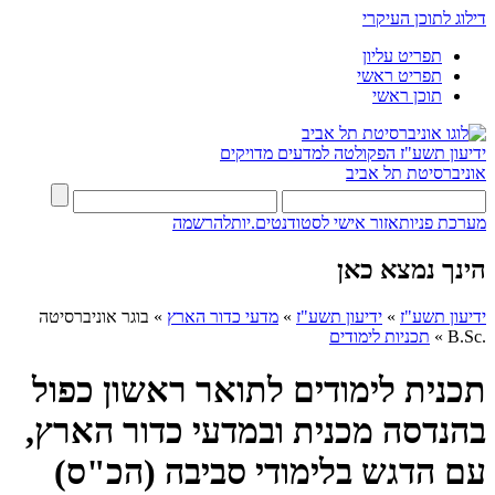
דילוג לתוכן העיקרי
תפריט עליון
תפריט ראשי
תוכן ראשי
ידיעון תשע"ז
הפקולטה למדעים מדויקים
אוניברסיטת תל אביב
מערכת פניות
אזור אישי לסטודנטים.יות
להרשמה
הינך נמצא כאן
ידיעון תשע"ז
»
ידיעון תשע"ז
»
מדעי כדור הארץ
»
בוגר אוניברסיטה
.B.Sc
»
תכניות לימודים
תכנית לימודים לתואר ראשון כפול
בהנדסה מכנית ובמדעי כדור הארץ,
עם הדגש בלימודי סביבה (הכ"ס)