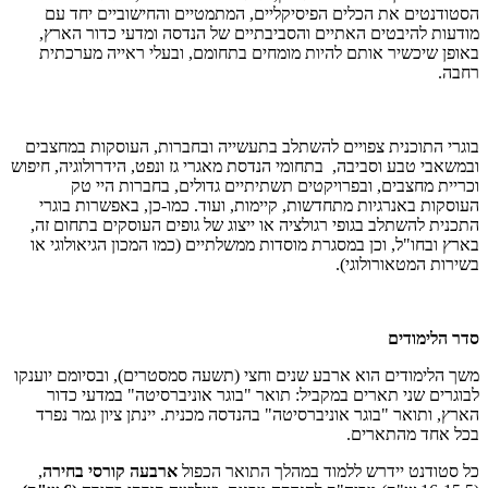
הסטודנטים את הכלים הפיסיקליים, המתמטיים והחישוביים יחד עם
מודעות להיבטים האתיים והסביבתיים של הנדסה ומדעי כדור הארץ,
באופן שיכשיר אותם להיות מומחים בתחומם, ובעלי ראייה מערכתית
רחבה.
בוגרי התוכנית צפויים להשתלב בתעשייה ובחברות, העוסקות במחצבים
ובמשאבי טבע וסביבה, בתחומי הנדסת מאגרי גז ונפט, הידרולוגיה, חיפוש
וכריית מחצבים, ובפרויקטים תשתיתיים גדולים, בחברות היי טק
העוסקות באנרגיות מתחדשות, קיימות, ועוד. כמו-כן, באפשרות בוגרי
התכנית להשתלב בגופי רגולציה או ייצוג של גופים העוסקים בתחום זה,
בארץ ובחו"ל, וכן במסגרת מוסדות ממשלתיים (כמו המכון הגיאולוגי או
בשירות המטאורולוגי).
סדר הלימודים
משך הלימודים הוא ארבע שנים וחצי (תשעה סמסטרים), ובסיומם יוענקו
לבוגרים שני תארים במקביל: תואר "בוגר אוניברסיטה" במדעי כדור
הארץ, ותואר "בוגר אוניברסיטה" בהנדסה מכנית. יינתן ציון גמר נפרד
בכל אחד מהתארים.
כל סטודנט יידרש ללמוד במהלך התואר הכפול
ארבעה קורסי בחירה
,