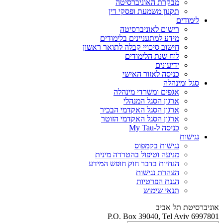
מבקרת האוניברסיטה
תקנון משמעת ופסקי דין
לימודים
רישום לאוניברסיטה
מידע למתעניינים בלימודים
חישוב סיכויי קבלה לתואר ראשון
לוח שנת הלימודים
ידיעונים
כניסה לאזור האישי
סגל ומינהלה
אגפים ומשרדי מינהלה
ארגון הסגל המנהלי
ארגון הסגל האקדמי הבכיר
ארגון הסגל האקדמי הזוטר
כניסה ל-My Tau
נגישות
נגישות בקמפוס
מניעה וטיפול בהטרדה מינית
הנחיות בדבר חוק חופש המידע
הצהרת נגישות
הגנת הפרטיות
תנאי שימוש
אוניברסיטת תל אביב
P.O. Box 39040, Tel Aviv 6997801