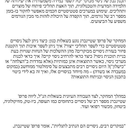
תכנון נבון של ניסוי מבוקר יכול לשפר במידה משמעותית את יעילותה של
הלמידה המדעית והטכנולוגית, תוך האצת תהליכי פיתוח של מוצרים
ותהליכים. שימוש במערכים סטטיסטיים חכמים מאפשר לחקור בו-בזמן
מספר רב של גורמים, תוך הקפדה על היכולת לזהות מי מבין הגורמים
משפיע על הביצועים.
המחקר של פרופ' שטיינברג נוגע בשאלות כגון: כיצד ניתן לנצל ניסויים
סטטיסטיים כדי לשפר תהליכי ייצור? איך ניתן לשפר איכות תוך הקטנת
פיזור בעזרת ניסויים מבוקרים? מהן ההשלכות של הנחות שגויות בעת
בניית תוכנית ניסוי? כיצד כדאי להרחיב ניסוי קיים? איך כדאי לבנות
מערכי ניסוי, כאשר התוצאות אינן כמותיות (אלא נמדדות ב"הצלחה" או
"כישלון")? היום ניסויים רבים מתבצעים על סימולטור ממוחשב (במקום
במעבדה או בשדה) – מה מיוחד בניסויים אלו, ואיך זה בא לידי ביטוי
בתכנון הניסוי ובניתוח התוצאות?
במהלך המחקר, לצד העבודה העיונית בשאלות הנ"ל, ליווה פרופ'
שטיינברג מספר רב של ניסויים בתחומים כמו תעופה, ביו-טק, מוזיקולוגיה,
ביטחון, מכשור רפואי ועוד.
"במקרים רבים, ניסויים הם הנתיב לתגליות", אומר פרופ' שטיינברג,