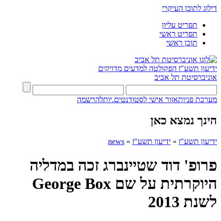
דילוג לתוכן העיקרי
תפריט עליון
תפריט ראשי
תוכן ראשי
ידיעון תשע"ז
הפקולטה למדעים מדויקים
אוניברסיטת תל אביב
מערכת פניות
אזור אישי לסטודנטים.יות
להרשמה
הינך נמצא כאן
ידיעון תשע"ז
»
ידיעון תשע"ז
»
news
פרופ' דוד שטיינברג זכה במדליה
היוקרתית על שם George Box
לשנת 2013