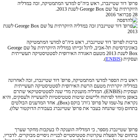
פרופ' דוד שטיינברג, ראש ביה"ס למדעי המתמטיקה, זכה במדליה
היוקרתית על שם George Box לשנת 2013.
28 פברואר 2016
ברכות לפרופ' דוד שטיינברג, ראש ביה"ס למדעי המתמטיקה
באוניברסיטת תל-אביב, לרגל זכייתו במדליה היוקרתית על שם George
Box לשנת 2013 מטעם האגודה האירופית לסטטיסטיקה תעשייתית
ועסקית (
ENBIS
).
ראש בית הספר למדעי המתמטיקה, פרופ' דוד שטיינברג, זכה לאחרונה
במדליה יוקרתית מטעם הרשת האירופית לסטטיסטיקה תעשייתית
ועסקית (ENBIS). המדליה מוענקת מדי שנה לסטטיסטיקאי שתרם
באופן מיוחד לפיתוח וליישום שיטות סטטיסטיות לתעשייה ולעסקים, והיא
נקראת על-שמו של פרופ' ג'ורג' בוקס (Box), אחד המדענים הבולטים
בתחום (ומי שהנחה בעבר את פרופ' שטיינברג בעבודת הדוקטור שלו).
פרופ' שטיינברג מספר, כי המדליה הוענקה לו בעקבות מחקר שערך
בתחום של הפעלת עקרונות סטטיסטיים לבניית ניסויים מבוקרים. לדבריו,