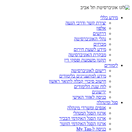
מידע כללי
יצירת קשר ודרכי הגעה
אלפון
דרושים
נהלי האוניברסיטה
מכרזים
מידע לשעת חירום
מבקרת האוניברסיטה
תקנון משמעת ופסקי דין
לימודים
רישום לאוניברסיטה
מידע למתעניינים בלימודים
חישוב סיכויי קבלה לתואר ראשון
לוח שנת הלימודים
ידיעונים
כניסה לאזור האישי
סגל ומינהלה
אגפים ומשרדי מינהלה
ארגון הסגל המנהלי
ארגון הסגל האקדמי הבכיר
ארגון הסגל האקדמי הזוטר
כניסה ל-My Tau