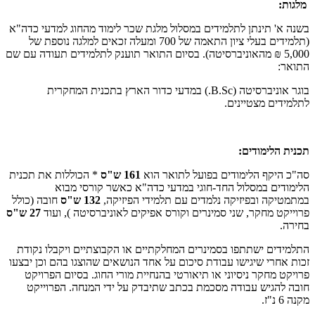
מלגות:
בשנה א' תינתן לתלמידים במסלול מלגת שכר לימוד מהחוג למדעי כדה"א
(תלמידים בעלי ציון התאמה של 700 ומעלה זכאים למלגה נוספת של
5,000 ₪ מהאוניברסיטה). בסיום התואר תוענק לתלמידים תעודה עם שם
התואר:
בוגר אוניברסיטה (B.Sc.) במדעי כדור הארץ בתכנית המחקרית
לתלמידים מצטיינים.
תכנית הלימודים:
סה"כ היקף הלימודים בפועל לתואר הוא
161 ש"ס
* הכוללות את תכנית
הלימודים במסלול החד-חוגי במדעי כדה"א כאשר קורסי מבוא
במתמטיקה ובפיזיקה נלמדים עם תלמידי הפיזיקה,
132 ש"ס
חובה (כולל
פרוייקט מחקר, שני סמינרים וקורס אפיקים לאוניברסיטה ), ועוד
27 ש"ס
בחירה.
התלמידים ישתתפו בסמינרים המחלקתיים או הקבוצתיים ויקבלו נקודת
זכות אחרי שיגישו עבודת סיכום על אחד הנושאים שהוצגו בהם וכן יבצעו
פרויקט מחקר ניסיוני או תיאורטי בהנחיית מורי החוג. בסיום הפרויקט
חובה להגיש עבודה מסכמת בכתב שתיבדק על ידי המנחה. הפרוייקט
מקנה 6 נ"ז.