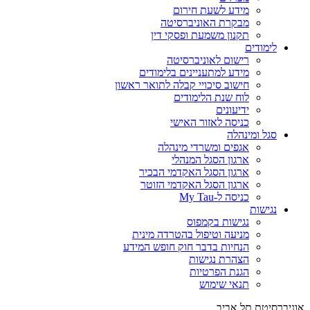
מידע לשעת חירום
מבקרת האוניברסיטה
תקנון משמעת ופסקי דין
לימודים
רישום לאוניברסיטה
מידע למתעניינים בלימודים
חישוב סיכויי קבלה לתואר ראשון
לוח שנת הלימודים
ידיעונים
כניסה לאזור האישי
סגל ומינהלה
אגפים ומשרדי מינהלה
ארגון הסגל המנהלי
ארגון הסגל האקדמי הבכיר
ארגון הסגל האקדמי הזוטר
כניסה ל-My Tau
נגישות
נגישות בקמפוס
מניעה וטיפול בהטרדה מינית
הנחיות בדבר חוק חופש המידע
הצהרת נגישות
הגנת הפרטיות
תנאי שימוש
אוניברסיטת תל אביב