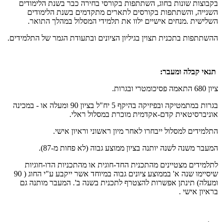
בקבוצות שונות בחוג, השתתפות בקורסי בחירה כבר בשנת הלימודים
השנייה, והשתתפות בקורסים לתארים מתקדמים בשנת הלימודים
השלישית .מנחים אישיים ילוו את תלמידי המסלול במהלך התואר.
ההשתתפות בתכנית תצוין בגיליון הציונים ובתעודת הגמר של התלמידים.
תנאי קבלה ומעבר:
ציון 680 התאמה פסיכומטרי ובגרות.
בגרות במתמטיקה ובפיזיקה בהיקף 5 יח"ל בציון 90 ומעלה או - במכינה
אוניברסיטאית קדם-אקדמית מוכרת במסלול ראלי.
התלמידים למסלול ייבחרו לאחר מיון ראשוני וראיון אישי.
המעבר משנה לשנה יותנה בציון ממוצע גבוה (לא פחות מ-87).
לתלמידים מצטיינים מהתכנית החד-חוגית או מהתכניות הדו-חוגיות
שיסיימו שנה א' בממוצע ציונים גבוה במיוחד אשר ייקבע ע"י החוג ( 90
ומעלה) תינתן אפשרות להצטרף לתכנית בשנה ב'. המעבר מותנה גם
בראיון אישי .