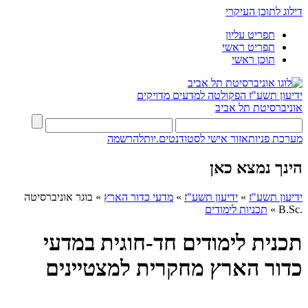
דילוג לתוכן העיקרי
תפריט עליון
תפריט ראשי
תוכן ראשי
ידיעון תשע"ז
הפקולטה למדעים מדויקים
אוניברסיטת תל אביב
מערכת פניות
אזור אישי לסטודנטים.יות
להרשמה
הינך נמצא כאן
ידיעון תשע"ז
»
ידיעון תשע"ז
»
מדעי כדור הארץ
»
בוגר אוניברסיטה
.B.Sc
»
תכניות לימודים
תכנית לימודים חד-חוגית במדעי
כדור הארץ מחקרית למצטיינים