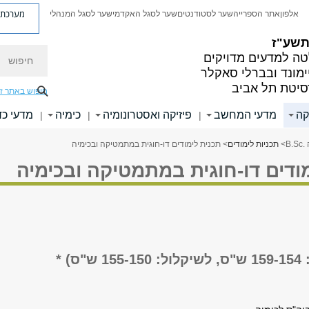
מערכת פ
אלפון
אתר הספרייה
שער לסטודנטים
שער לסגל האקדמי
שער לסגל המנהלי
 תשע"ז
חיפוש
ה למדעים מדויקים
ימונד ובברלי סאקלר
סיטת תל אביב
חיפוש באתר ז
קה
מדעי המחשב
פיזיקה ואסטרונומיה
כימיה
מדעי כד
|
|
|
B.
>
תכניות לימודים
> תכנית לימודים דו-חוגית במתמטיקה ובכימיה
ודים דו-חוגית במתמטיקה ובכימיה
ס) *