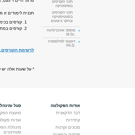
פרופ' חיים דימנט, 
תכני הקורסים
במתמטיקה
תכני הקורסים
תכנית לימודים זו מ
בסטטיסטיקה
ובחקר ביצועים
קורסים בכימיה בהיקף 89-86 ש"ס, לשיקלול: -82
קורסים במתמטיקה בהיקף 70-68 ש
מוסמך אוניברסיטה
.M.Sc
דוקטור לפילוסופיה
.Ph.D
לרשימת הקורסים, 
* על שעות אלה יש להוסיף 6 ש"
אודות הפקולטה
סגל ומינהל
דבר הדקאנית
מועצת הפקו
קתדרות
ועדות פקולט
מכונים וקרנות
מינהלת הפקו
סטודנטים
פרסים והישגים