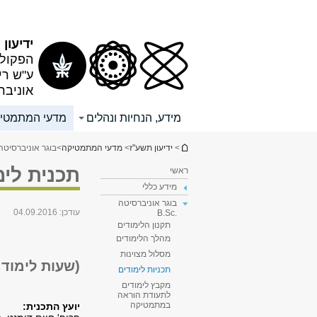
תוכן
תפריט
עליון
ראשי
ידיעון
הפקולט
ע"ש רי
אוניבר
מידע, הנחיות ונהלים
מדעי המתמטי
הינך נמצא כאן
>
ידיעון תשע"ז
>
מדעי המתמטיקה
>
בוגר אוניברסיטה .Sc
תכנית לימ
ראשי
מידע כללי
בוגר אוניברסיטה
עודכן:
04.09.2016
.B.Sc
תקנון הלימודים
מהלך הלימודים
מסלול מצוינות
(שעות לימוד: 159-154 ש"ס, לשיקלול: 155-150 ש"
תכניות לימודים
מקבץ לימודים
לתעודת הוראה
במתמטיקה
יועץ התכנית: