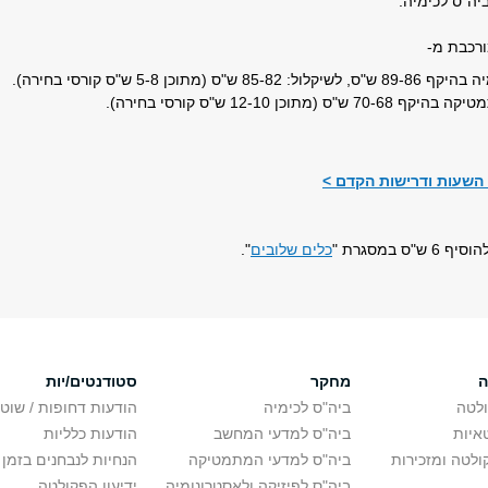
ביה"ס לכימיה.
ורכבת מ-
85 ש"ס (מתוכן 5-8 ש"ס קורסי בחירה).
"ס (מתוכן 12-10 ש"ס קורסי בחירה).
השעות ודרישות הקדם >
ס במסגרת "
כלים שלובים
".
ה
מחקר
סטודנטים/יות
לטה
ביה"ס לכימיה
הודעות דחופות / שוט
איות
ביה"ס למדעי המחשב
הודעות כלליות
לטה ומזכירות
ביה"ס למדעי המתמטיקה
הנחיות לנבחנים בזמן 
ביה"ס לפיזיקה ולאסטרונומיה
ידיעון הפקולטה