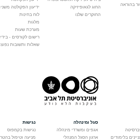
ור בהוראה
החוג לגאופיזיקה
ידיעון הפקולטה משני
החוקרים שלנו
לוח בחינות
מלגות
מערכת שעות
רישום לקורסים - בידינ
שאלות ותשובות נפוצו
סגל ומינהלה
נגישות
יברסיטה
אגפים ומשרדי מינהלה
נגישות בקמפוס
יינים בלימודים
ארגון הסגל המנהלי
מניעה וטיפול בהטר