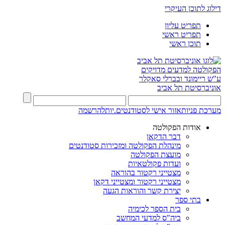
דילוג לתוכן העיקרי
תפריט עליון
תפריט ראשי
תוכן ראשי
הפקולטה למדעים מדויקים
ע"ש ריימונד ובברלי סאקלר
אוניברסיטת תל אביב
מערכת פניות
אזור אישי לסטודנטים.יות
להרשמה
אודות הפקולטה
דבר הדקאן
מינהלת הפקולטה ומזכירות סטודנטים
מועצת הפקולטה
ועדות פקולטאיות
מצטייני רקטור בהוראה
מצטייני רקטור ומצטייני דקאן
יצירת קשר והוראות הגעה
בתי ספר
בית הספר לכימיה
ביה"ס למדעי המחשב