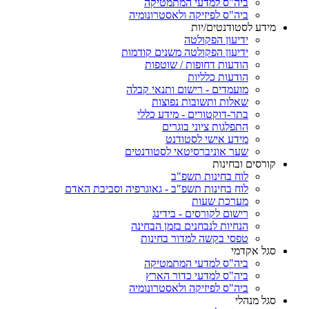
ביה"ס למדעי המתמטיקה
ביה"ס לפיזיקה ולאסטרונומיה
מידע לסטודנטים/יות
ידיעון הפקולטה
ידיעון הפקולטה משנים קודמות
הודעות דחופות / שוטפות
הודעות כלליות
מועמדים - רישום ותנאי קבלה
שאלות ותשובות נפוצות
בתר-דוקטורים - מידע כללי
התפלגות ציוני בוגרים
מידע אישי לסטודנט
שער אוניברסיטאי לסטודנטים
קורסים ובחינות
לוח בחינות תשפ"ב
לוח בחינות תשפ"ב - גאוגרפיה וסביבת האדם
מערכת שעות
רישום לקורסים - בידינג
הנחיות לנבחנים בזמן הבחינה
טפסי בקשה למדור בחינות
סגל אקדמי
ביה"ס למדעי המתמטיקה
ביה"ס למדעי כדור הארץ
ביה"ס לפיזיקה ולאסטרונומיה
סגל מנהלי