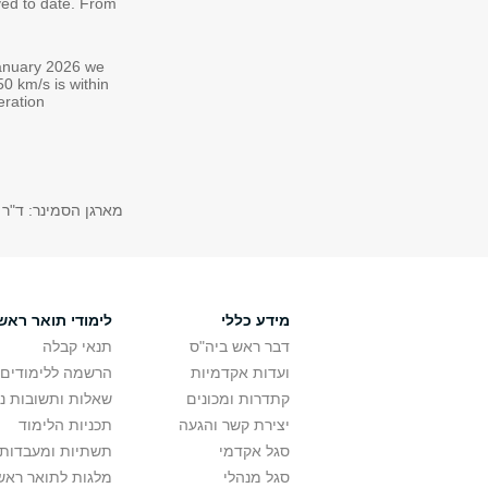
ved to date. From
 January 2026 we
0 km/s is within
eration
מארגן הסמינר: ד"ר 
מידע כללי
לימודי תואר ראשו
דבר ראש ביה"ס
תנאי קבלה
ועדות אקדמיות
הרשמה ללימודים
קתדרות ומכונים
שאלות ותשובות נ
יצירת קשר והגעה
תכניות הלימוד
סגל אקדמי
תשתיות ומעבדות 
סגל מנהלי
מלגות לתואר ראשו