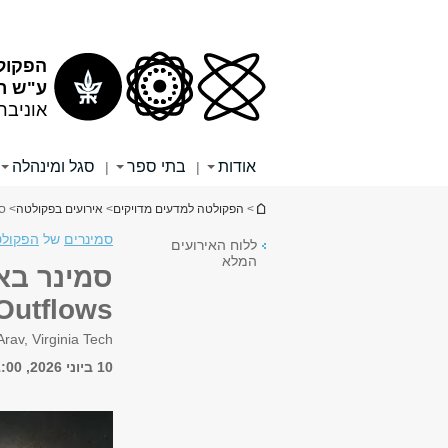
תוכן
תפריט
עליון
ראשי
הפקול
ע"ש רי
אוניבר
אודות
בתי ספר
סגל ומינהלה
|
|
הינך נמצא כאן
>
הפקולטה למדעים מדויקים
>
אירועים בפקולטה
> סמינר 
סמינרים
של
הפקולט
ללוח האירועים
המלא
 Outflows
rav, Virginia Tech
10 ביוני 2026, 11:00