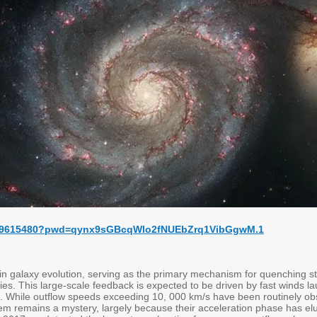
/81239615480?pwd=qynx9sGBcqWlo2fNUEbZrq1VibGgwM.1
in galaxy evolution, serving as the primary mechanism for quenching s
xies. This large-scale feedback is expected to be driven by fast winds 
. While outflow speeds exceeding 10, 000 km/s have been routinely ob
em remains a mystery, largely because their acceleration phase has el