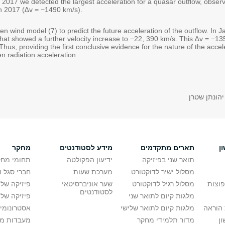
 2017 we detected the largest acceleration for a quasar outflow, obser
in 2017 (∆v = −1490 km/s).
n wind model (7) to predict the future acceleration of the outflow. In
hat showed a further velocity increase to −22, 390 km/s. This ∆v = −135
Thus, providing the first conclusive evidence for the nature of the accel
n radiation acceleration.
יהונתן שטרן
ן
תארים מתקדמים
מידע לסטודנטים
מחקר
תואר שני בפיזיקה
ידיעון הפקולטה
תחומי מחק
מסלול ישיר לדוקטורט
מערכת שעות
חברי סגל 
פוצות
מסלול רגיל לדוקטורט
שער אוניברסיטאי
פיזיקה של
לסטודנטים
מלגות קיום לתואר שני
פיזיקה של 
הוראה
מלגות קיום לתואר שלישי
אסטרונומיה
ן
מדור תלמידי מחקר
מעבדות מ