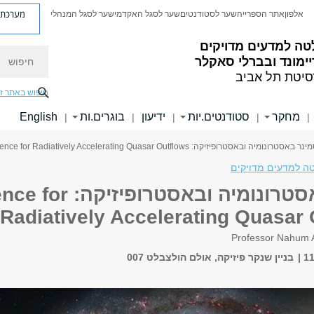
מערכת פ
אלפון
אתר הספרייה
שער לסטודנטים
שער לסגל האקדמי
שער לסגל המנהלי
טה למדעים מדויקים
חיפוש
ימונד ובברלי סאקלר
סיטת תל אביב
חיפוש באתר ז
מחקר
סטודנטים.יות
ידיעון
בוגרים.ות
English
|
|
|
|
|
באסטרונומיה ובאסטרופיזיקה: Direct Evidence for Radiatively Accelerating Quasar Outflows
ה למדעים מדויקים
סמינר באסטרונומיה וב
Radiatively Accelerating Quasar
Professor Nahum A
בניין שנקר פיזיקה, אולם הולצבלט 007