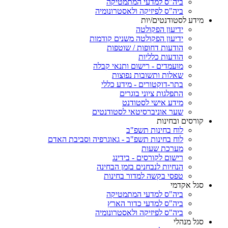
ביה"ס למדעי המתמטיקה
ביה"ס לפיזיקה ולאסטרונומיה
מידע לסטודנטים/יות
ידיעון הפקולטה
ידיעון הפקולטה משנים קודמות
הודעות דחופות / שוטפות
הודעות כלליות
מועמדים - רישום ותנאי קבלה
שאלות ותשובות נפוצות
בתר-דוקטורים - מידע כללי
התפלגות ציוני בוגרים
מידע אישי לסטודנט
שער אוניברסיטאי לסטודנטים
קורסים ובחינות
לוח בחינות תשפ"ב
לוח בחינות תשפ"ב - גאוגרפיה וסביבת האדם
מערכת שעות
רישום לקורסים - בידינג
הנחיות לנבחנים בזמן הבחינה
טפסי בקשה למדור בחינות
סגל אקדמי
ביה"ס למדעי המתמטיקה
ביה"ס למדעי כדור הארץ
ביה"ס לפיזיקה ולאסטרונומיה
סגל מנהלי