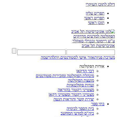
דילוג לתוכן העיקרי
תפריט עליון
תפריט ראשי
תוכן ראשי
הפקולטה למדעים מדויקים
ע"ש ריימונד ובברלי סאקלר
אוניברסיטת תל אביב
מערכת פניות
אזור אישי לסטודנטים.יות
להרשמה
אודות הפקולטה
דבר הדקאן
מינהלת הפקולטה ומזכירות סטודנטים
מועצת הפקולטה
ועדות פקולטאיות
מצטייני רקטור בהוראה
מצטייני רקטור ומצטייני דקאן
יצירת קשר והוראות הגעה
בתי ספר
בית הספר לכימיה
ביה"ס למדעי המחשב