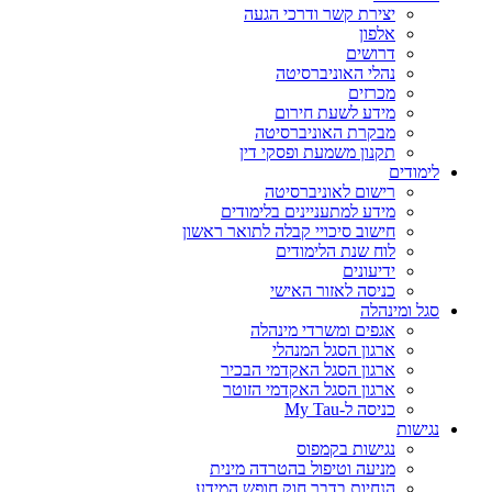
יצירת קשר ודרכי הגעה
אלפון
דרושים
נהלי האוניברסיטה
מכרזים
מידע לשעת חירום
מבקרת האוניברסיטה
תקנון משמעת ופסקי דין
לימודים
רישום לאוניברסיטה
מידע למתעניינים בלימודים
חישוב סיכויי קבלה לתואר ראשון
לוח שנת הלימודים
ידיעונים
כניסה לאזור האישי
סגל ומינהלה
אגפים ומשרדי מינהלה
ארגון הסגל המנהלי
ארגון הסגל האקדמי הבכיר
ארגון הסגל האקדמי הזוטר
כניסה ל-My Tau
נגישות
נגישות בקמפוס
מניעה וטיפול בהטרדה מינית
הנחיות בדבר חוק חופש המידע