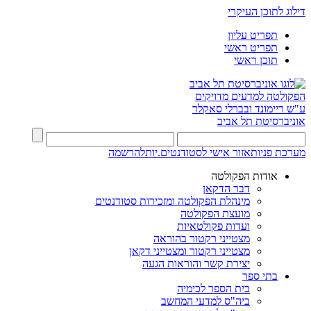
דילוג לתוכן העיקרי
תפריט עליון
תפריט ראשי
תוכן ראשי
הפקולטה למדעים מדויקים
ע"ש ריימונד ובברלי סאקלר
אוניברסיטת תל אביב
מערכת פניות
אזור אישי לסטודנטים.יות
להרשמה
אודות הפקולטה
דבר הדקאן
מינהלת הפקולטה ומזכירות סטודנטים
מועצת הפקולטה
ועדות פקולטאיות
מצטייני רקטור בהוראה
מצטייני רקטור ומצטייני דקאן
יצירת קשר והוראות הגעה
בתי ספר
בית הספר לכימיה
ביה"ס למדעי המחשב