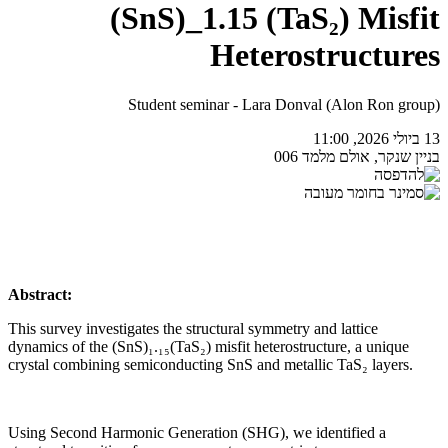
(SnS)_1.15 (TaS₂) Misfit
Heterostructures
Student seminar - Lara Donval (Alon Ron group)
13 ביולי 2026, 11:00
בניין שנקר, אולם מלמד 006
Abstract:
This survey investigates the structural symmetry and lattice
dynamics of the (SnS)₁.₁₅(TaS₂) misfit heterostructure, a unique
crystal combining semiconducting SnS and metallic TaS₂ layers.
Using Second Harmonic Generation (SHG), we identified a