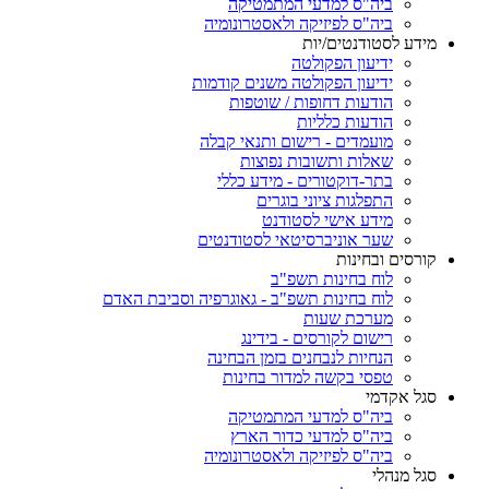
ביה"ס למדעי המתמטיקה
ביה"ס לפיזיקה ולאסטרונומיה
מידע לסטודנטים/יות
ידיעון הפקולטה
ידיעון הפקולטה משנים קודמות
הודעות דחופות / שוטפות
הודעות כלליות
מועמדים - רישום ותנאי קבלה
שאלות ותשובות נפוצות
בתר-דוקטורים - מידע כללי
התפלגות ציוני בוגרים
מידע אישי לסטודנט
שער אוניברסיטאי לסטודנטים
קורסים ובחינות
לוח בחינות תשפ"ב
לוח בחינות תשפ"ב - גאוגרפיה וסביבת האדם
מערכת שעות
רישום לקורסים - בידינג
הנחיות לנבחנים בזמן הבחינה
טפסי בקשה למדור בחינות
סגל אקדמי
ביה"ס למדעי המתמטיקה
ביה"ס למדעי כדור הארץ
ביה"ס לפיזיקה ולאסטרונומיה
סגל מנהלי