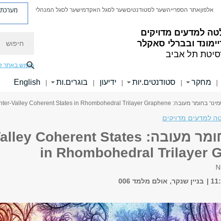
מערכת פ
אלפון
אתר הספרייה
שער לסטודנטים
שער לסגל האקדמי
שער לסגל המנהלי
טה למדעים מדויקים
חיפוש
ימונד ובברלי סאקלר
סיטת תל אביב
חיפוש באתר ז
מחקר
סטודנטים.יות
ידיעון
בוגרים.ות
English
|
|
|
|
|
 מעובה: Visualizing Inter-Valley Coherent States in Rhombohedral Trilayer Graphene
ה למדעים מדויקים
סמינר בחומר מעובה: oherent States
in Rhombohedral Trilayer 
N
בניין שנקר, אולם מלמד 006