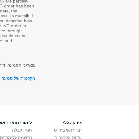
S are partially
VC) order has been
state, the
se. In my talk, I
and describe how
e IVC order in
ace through
odulations and
ses and
מארגני הסמינר: ד"ר
הקלטות של סמינרים
מידע כללי
לימודי תואר ראשו
דבר ראש ביה"ס
תנאי קבלה
ועדות אקדמיות
הרשמה ללימודים