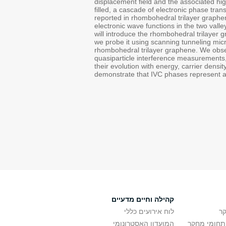
displacement field and the associated hig
filled, a cascade of electronic phase tran
reported in rhombohedral trilayer graphene,
electronic wave functions in the two vall
will introduce the rhombohedral trilayer
we probe it using scanning tunneling micro
rhombohedral trilayer graphene. We obs
quasiparticle interference measurements,
their evolution with energy, carrier densi
demonstrate that IVC phases represent a
קהילה וחיים מדעיים
ר
לוח אירועים כללי
ותחומי מחקר
המועדון האסטרונומי