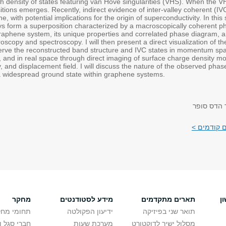
h density of states featuring van Hove singularities (VHS). When the VH
sitions emerges. Recently, indirect evidence of inter-valley coherent (I
 with potential implications for the origin of superconductivity. In this 
eys form a superposition characterized by a macroscopically coherent pha
 graphene system, its unique properties and correlated phase diagram, 
scopy and spectroscopy. I will then present a direct visualization of th
erve the reconstructed band structure and IVC states in momentum sp
 and in real space through direct imaging of surface charge density m
ty, and displacement field. I will discuss the nature of the observed pha
 widespread ground state within graphene systems.
 הדס סופר
 קודמים >
ן
תארים מתקדמים
מידע לסטודנטים
מחקר
תואר שני בפיזיקה
ידיעון הפקולטה
תחומי מחק
מסלול ישיר לדוקטורט
מערכת שעות
חברי סגל 