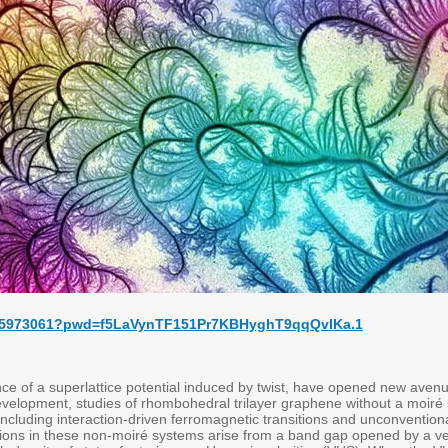
89455973061?pwd=f5LaVynTF151Pr7KBHyghT9qqQvIKa.1
ce of a superlattice potential induced by twist, have opened new avenu
 development, studies of rhombohedral trilayer graphene without a moiré
ncluding interaction-driven ferromagnetic transitions and unconvention
ions in these non-moiré systems arise from a band gap opened by a ver