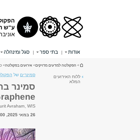
תוכן
תפריט
עליון
ראשי
הפקול
ע"ש רי
אוניבר
אודות
בתי ספר
סגל ומינהלה
|
|
הינך נמצא כאן
>
הפקולטה למדעים מדויקים
>
אירועים בפקולטה
> סמינר בחומר
סמינרים
של
הפקולט
ללוח האירועים
המלא
Graphene
urit Avraham, WIS
26 במאי 2025, 11:00