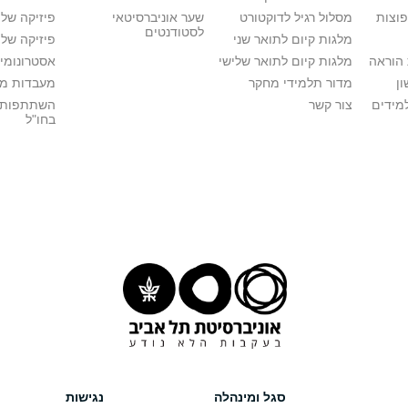
פוצות
מסלול רגיל לדוקטורט
שער אוניברסיטאי
פיזיקה של
לסטודנטים
מלגות קיום לתואר שני
פיזיקה של 
הוראה
מלגות קיום לתואר שלישי
אסטרונומיה
ן
מדור תלמידי מחקר
מעבדות מ
מידים
צור קשר
השתתפות 
בחו"ל
סגל ומינהלה
נגישות