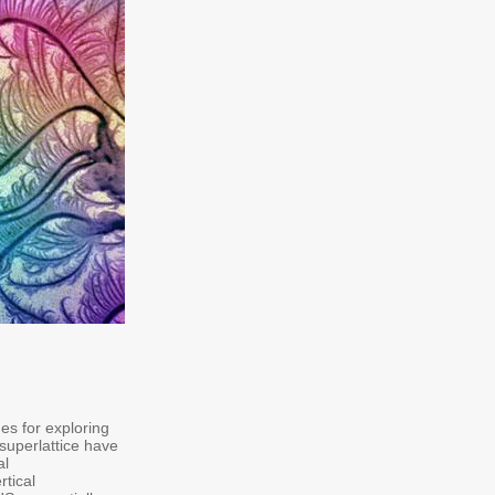
es for exploring
 superlattice have
al
tical