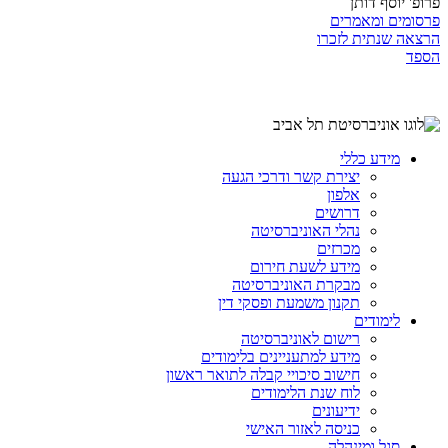
פרופ' יוסף דותן
פרסומים ומאמרים
הרצאה שנתית לזכרו
הספד
מידע כללי
יצירת קשר ודרכי הגעה
אלפון
דרושים
נהלי האוניברסיטה
מכרזים
מידע לשעת חירום
מבקרת האוניברסיטה
תקנון משמעת ופסקי דין
לימודים
רישום לאוניברסיטה
מידע למתעניינים בלימודים
חישוב סיכויי קבלה לתואר ראשון
לוח שנת הלימודים
ידיעונים
כניסה לאזור האישי
סגל ומינהלה