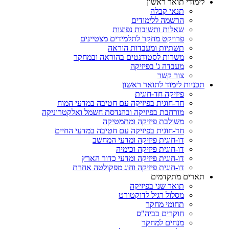
לימודי תואר ראשון
תנאי קבלה
הרשמה ללימודים
שאלות ותשובות נפוצות
פרויקט מחקר לתלמידים מצטיינים
תשתיות ומעבדות הוראה
משרות לסטודנטים בהוראה ובמחקר
מעבדה ג' בפיזיקה
צור קשר
תכניות לימוד לתואר ראשון
פיזיקה חד-חוגית
חד-חוגית בפיזיקה עם חטיבה במדעי המוח
מורחבת בפיזיקה ובהנדסת חשמל ואלקטרוניקה
משולבת פיזיקה ומתמטיקה
חד-חוגית בפיזיקה עם חטיבה במדעי החיים
דו-חוגית פיזיקה ומדעי המחשב
דו-חוגית פיזיקה וכימיה
דו-חוגית פיזיקה ומדעי כדור הארץ
דו-חוגית פיזיקה וחוג מפקולטה אחרת
תארים מתקדמים
תואר שני בפיזיקה
מסלול רגיל לדוקטורט
תחומי מחקר
חוקרים בביה"ס
מנחים למחקר