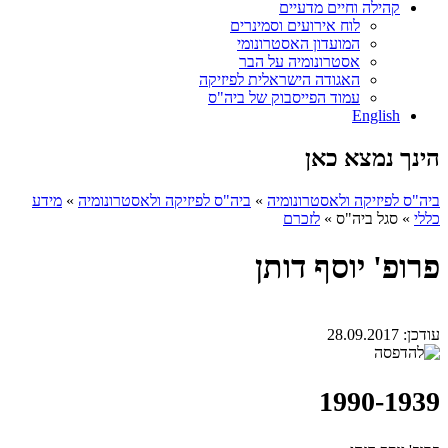
קהילה וחיים מדעיים
לוח אירועים וסמינרים
המועדון האסטרונומי
אסטרונומיה על הבר
האגודה הישראלית לפיזיקה
עמוד הפייסבוק של ביה"ס
English
הינך נמצא כאן
ביה"ס לפיזיקה ולאסטרונומיה
»
ביה"ס לפיזיקה ולאסטרונומיה
»
מידע
כללי
»
סגל ביה"ס
»
לזכרם
פרופ' יוסף דותן
עודכן:
28.09.2017
1990-1939