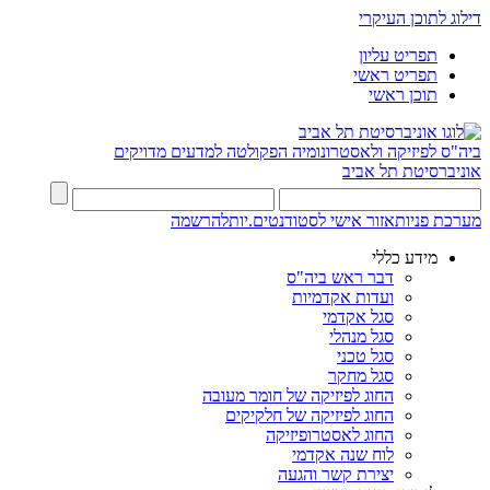
דילוג לתוכן העיקרי
תפריט עליון
תפריט ראשי
תוכן ראשי
ביה"ס לפיזיקה ולאסטרונומיה
הפקולטה למדעים מדויקים
אוניברסיטת תל אביב
מערכת פניות
אזור אישי לסטודנטים.יות
להרשמה
מידע כללי
דבר ראש ביה"ס
ועדות אקדמיות
סגל אקדמי
סגל מנהלי
סגל טכני
סגל מחקר
החוג לפיזיקה של חומר מעובה
החוג לפיזיקה של חלקיקים
החוג לאסטרופיזיקה
לוח שנה אקדמי
יצירת קשר והגעה