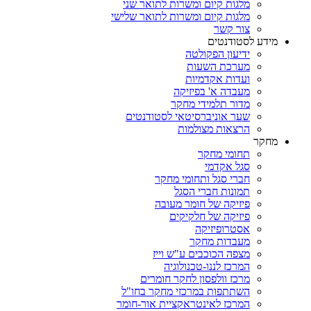
מלגות קיום ומשרות לתואר שני
מלגות קיום ומשרות לתואר שלישי
צור קשר
מידע לסטודנטים
ידיעון הפקולטה
מערכת השעות
ועדות אקדמיות
מעבדה א' בפיזיקה
מדור תלמידי מחקר
שער אוניברסיטאי לסטודנטים
הרצאות מצולמות
מחקר
תחומי מחקר
סגל אקדמי
חברי סגל ותחומי מחקר
תמונות חברי הסגל
פיזיקה של חומר מעובה
פיזיקה של חלקיקים
אסטרופיזיקה
מעבדות מחקר
מצפה הכוכבים ע"ש וייז
המרכז לננו-טכנולוגיה
מרכז וולפסון לחקר חומרים
השתתפות במרכזי מחקר בחו"ל
המרכז לאינטראקציית אור-חומר