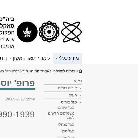
תוכן
תפריט
עליון
ראשי
ביה"ס 
סאקלר
הפקולט
ע"ש רי
אוניבר
מידע כללי
לימודי תואר ראשון
תא
|
הינך נמצא כאן
>
ביה"ס לפיזיקה ולאסטרונומיה
>
מידע כללי
>
סגל ביה
פרופ' יוס
ראשי
אודות ביה"ס
חוגים
עודכן:
28.09.2017
סגל ביה"ס
סגל אקדמי
990-1939
מצטרפים חדשים
לסגל
סגל מנהלי
סגל טכני