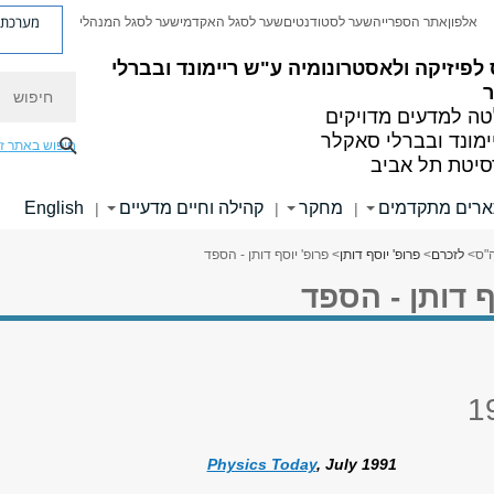
מערכת פ
אלפון
אתר הספרייה
שער לסטודנטים
שער לסגל האקדמי
שער לסגל המנהלי
לפיזיקה ולאסטרונומיה
ע"ש ריימונד ובברלי
חיפוש
ה למדעים מדויקים
ימונד ובברלי סאקלר
חיפוש באתר ז
סיטת תל אביב
רים מתקדמים
מחקר
קהילה וחיים מדעיים
English
|
|
|
"ס
>
לזכרם
>
פרופ' יוסף דותן
> פרופ' יוסף דותן - הספד
ף דותן - הספד
1
Physics Today
, July 1991