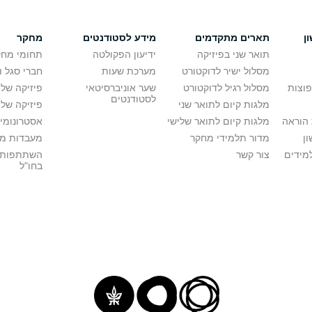
ן
תארים מתקדמים
מידע לסטודנטים
מחקר
תואר שני בפיזיקה
ידיעון הפקולטה
תחומי מחק
מסלול ישיר לדוקטורט
מערכת שעות
חברי סגל 
פוצות
מסלול רגיל לדוקטורט
שער אוניברסיטאי
פיזיקה של
לסטודנטים
מלגות קיום לתואר שני
פיזיקה של 
הוראה
מלגות קיום לתואר שלישי
אסטרונומיה
ן
מדור תלמידי מחקר
מעבדות מ
מידים
צור קשר
השתתפות 
בחו"ל