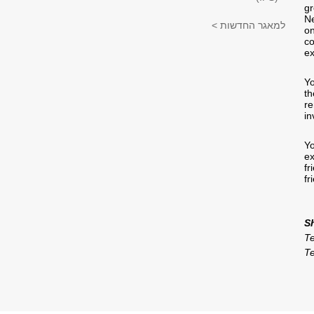
gr
Ne
למאגר החדשות >
on
co
ex
Yo
th
re
in
Yo
ex
fr
fr
S
Te
Te