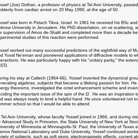
ssef (Joe) Dothan, a professor of physics at Tel Aviv University, passe
ddenly from cardiac arrest on 20 May 1990, at the age of 50.
ssef was born in Petach Tikva, Israel. In 1961 he received his BSc an
brew University in Jerusalem. His PhD dissertation, on νe scattering, 
e supervision of Amos de-Shalit and completed more than a decade bef
perimental studies of this reaction were performed.
ssef worked out many successful predictions of the eightfold way of 
d Yuval Ne'eman and pioneered applications of diffractive models to el
teractions. He was particularly happy with his "unitary parity," the extens
(3).
ring his stay at Caltech (1964-66), Yossef invented the dynamical gr
nerating algebras, subjects that became a lifelong passion for him. He
ergy theorems, investigated the octet enhancement scheme and inven
-
ciding the important issue of the spin of the Ω
. He was an inspiration t
d was always ready to lend a helpful hand. He once volunteered not to
mmer school so that I would be able to attend.
 Tel Aviv University, whose faculty Yossef joined in 1966, and during visit
r Advanced Study in Princeton, the State University of New York at Sto
iversity of Minnesota at Minneapolis-St. Paul, the University of Texas a
amos National Laboratory and Duke University, Yossef continued work
riety of subjects, such as soft pions, electromagnetic effects, current 