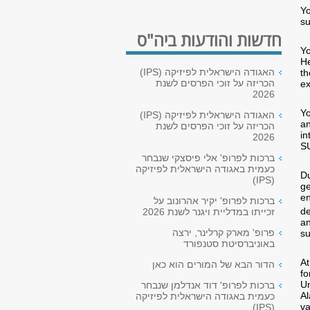
Yo
su
חדשות והודעות ביה"ס
Yo
He
האגודה הישראלית לפיזיקה (IPS)
th
הכריזה על זוכי הפרסים לשנת
ex
2026
Yo
האגודה הישראלית לפיזיקה (IPS)
an
הכריזה על זוכי הפרסים לשנת
in
2026
SU
ברכות לפרופ' אלי פיסצקי שנבחר
כעמית באגודה הישראלית לפיזיקה
Du
(IPS)
ge
en
ברכות לפרופ' יקיר אהרונוב על
de
זכייתו במדליית ויגנר לשנת 2026
an
פרופ' מארק קרלינר, ירצה
su
באוניברסיטת סטנפורד
At
הדור הבא של המורים הוא כאן
fo
Un
ברכות לפרופ' דוד אנדלמן שנבחר
Al
כעמית באגודה הישראלית לפיזיקה
va
(IPS)