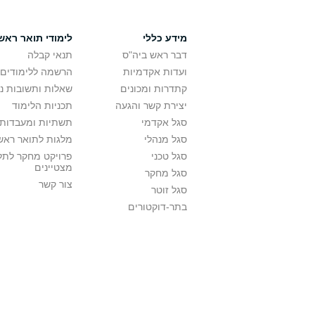
מידע כללי
לימודי תואר ראשו
דבר ראש ביה"ס
תנאי קבלה
ועדות אקדמיות
הרשמה ללימודים
קתדרות ומכונים
שאלות ותשובות נ
יצירת קשר והגעה
תכניות הלימוד
סגל אקדמי
תשתיות ומעבדות 
סגל מנהלי
מלגות לתואר ראשו
סגל טכני
פרויקט מחקר לתל
מצטיינים
סגל מחקר
צור קשר
סגל זוטר
בתר-דוקטורים