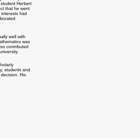
 student Herbert
ct that he went
 interests had
aborated
ally well with
mathematics was
lso contributed
niversity.
holarly
ly, students and
decision. His