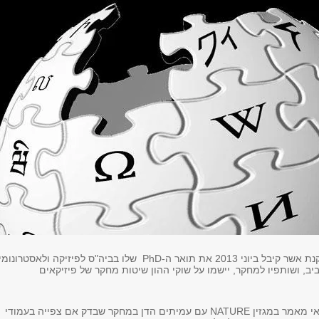
הפיזיקאי ד"ר דרור קנת אשר קיבל ביוני 2013 את תואר ה-PhD שלו בביה"ס לפיזיקה ולאסטרונ
ב, ושותפיו למחקר, יישמו על שוקי ההון שיטות מחקר של פיזיקאים
ד"ר קנת פירסם במאי מאמר במגזין NATURE עם עמיתים הדן במחקר שבדק אם צפייה בעמודי