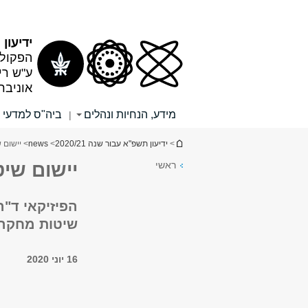
תוכן
תפריט
עליון
ראשי
ידיעון תש
הפקולט
ע"ש רי
אוניבר
מידע, הנחיות ונהלים
ביה"ס למדעי
|
הינך נמצא כאן
>
ידיעון תשפ"א עבור שנה 2020/21
>
news
> יישום 
ראשי
יישום שיט
הפיזיקאי ד"ר
שיטות מחקר 
16 יוני 2020