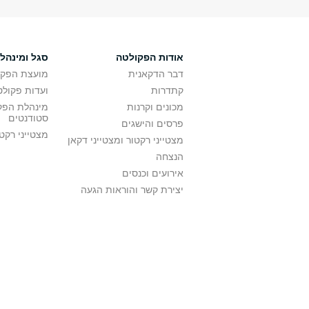
אודות הפקולטה
סגל ומינהל
דבר הדקאנית
מועצת הפקו
קתדרות
ועדות פקולט
מכונים וקרנות
מינהלת הפקו
סטודנטים
פרסים והישגים
מצטייני רקט
מצטייני רקטור ומצטייני דקאן
הנצחה
אירועים וכנסים
יצירת קשר והוראות הגעה