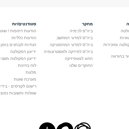
ה
מחקר
סטודנטים/יות
לטה
ביה"ס לכימיה
הודעות דחופות / שוט
איות
ביה"ס למדעי המחשב
הודעות כלליות
לטה ומזכירות
ביה"ס למדעי המתמטיקה
הנחיות לנבחנים בזמן 
ביה"ס לפיזיקה ולאסטרונומיה
ידיעון הפקולטה
ור בהוראה
החוג לגאופיזיקה
ידיעון הפקולטה משני
החוקרים שלנו
לוח בחינות
מלגות
מערכת שעות
רישום לקורסים - בידינ
שאלות ותשובות נפוצו