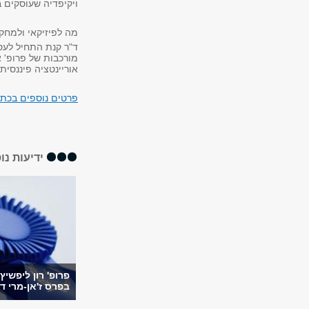
ויקיפדיה שעוסקים במ
מה לפיזיקאי ולמחקר
ד"ר קנת התחיל לעסו
מורכבות של פרופ' א
אוריינטציה פיננסי
פרטים נוספים בכתב
ידיעות נו
פרופ' רון ליפשיץ
בפרס ז'אן-מרי דו