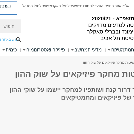
מערכת פ
אלפון
אתר הספרייה
שער לסטודנטים
שער לסגל האקדמי
שער לסגל המנהלי
פ"א - 2020/21
חיפוש
ה למדעים מדויקים
ימונד ובברלי סאקלר
סיטת תל אביב
חיפוש באתר ז
 המתמטיקה
מדעי המחשב
פיזיקה ואסטרונומיה
כימיה
|
|
|
|
שיטות מחקר פיזיקאים על שוק ההון
ות מחקר פיזיקאים על שוק ההון
 דרור קנת ושותפיו למחקר יישמו על שוקי ההון
של פיזיקאים ומתמטיקאים