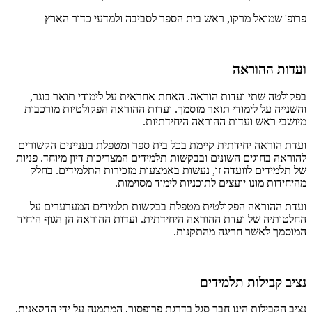
פרופ' שמואל מרקו, ראש בית הספר לסביבה ולמדעי כדור הארץ
ועדות ההוראה
בפקולטה שתי ועדות הוראה. האחת אחראית על לימודי תואר בוגר,
והשנייה על לימודי תואר מוסמך. ועדות ההוראה הפקולטיות מורכבות
מיושבי ראש ועדות ההוראה היחידתיות.
ועדת הוראה יחידתית קיימת בכל בית ספר ומטפלת בעניינים הקשורים
להוראה בחוגים השונים ובבקשות תלמידים המצריכות דיון מיוחד. פניות
של תלמידים לוועדה זו, נעשות באמצעות מזכירות התלמידים. בחלק
מהיחידות מונו יועצים לתוכניות לימוד מסוימות.
ועדת ההוראה הפקולטית מטפלת בבקשות תלמידים המערערים על
החלטותיה של ועדת ההוראה היחידתית. ועדות ההוראה הן הגוף היחיד
המוסמך לאשר חריגה מהתקנות.
נציב קבילות תלמידים
נציב הקבילות הינו חבר סגל בדרגת פרופסור, המתמנה על ידי הדקאנית.