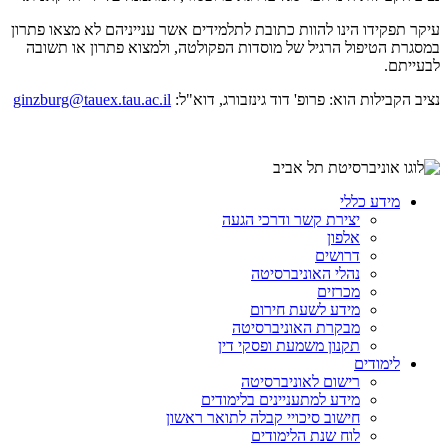
עיקר תפקידו הינו להוות כתובת לתלמידים אשר ענייניהם לא מצאו פתרון
במסגרת הטיפול הרגיל של מוסדות הפקולטה, ולמצוא פתרון או תשובה
לבעייתם.
נציב הקבילות הוא: פרופ' דוד גינזבורג, דוא"ל:
ginzburg@tauex.tau.ac.il
מידע כללי
יצירת קשר ודרכי הגעה
אלפון
דרושים
נהלי האוניברסיטה
מכרזים
מידע לשעת חירום
מבקרת האוניברסיטה
תקנון משמעת ופסקי דין
לימודים
רישום לאוניברסיטה
מידע למתעניינים בלימודים
חישוב סיכויי קבלה לתואר ראשון
לוח שנת הלימודים