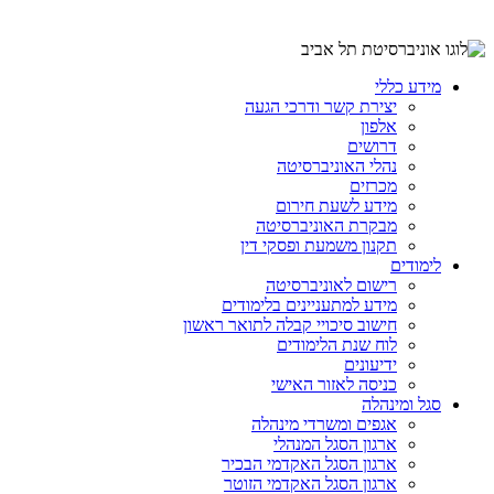
מידע כללי
יצירת קשר ודרכי הגעה
אלפון
דרושים
נהלי האוניברסיטה
מכרזים
מידע לשעת חירום
מבקרת האוניברסיטה
תקנון משמעת ופסקי דין
לימודים
רישום לאוניברסיטה
מידע למתעניינים בלימודים
חישוב סיכויי קבלה לתואר ראשון
לוח שנת הלימודים
ידיעונים
כניסה לאזור האישי
סגל ומינהלה
אגפים ומשרדי מינהלה
ארגון הסגל המנהלי
ארגון הסגל האקדמי הבכיר
ארגון הסגל האקדמי הזוטר