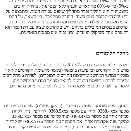
יעמוד על כ-15% ואחוז התארים המוענקים בהצטיינות יתרה יעמוד על
כ-5% (כך ש-80% מהתארים יוענקו ללא הצטיינות). בחירת הזוכים
בהצטיינות היא תהליך נפרד מתהליך שיפוט עבודת הגמר, ומתבצעת על
ידי ועדה המתכנסת פעם בשנה. הועדה מסתמכת, בין השאר, על חוות
הדעת ומכתבי ההמלצה מהשופטים ומהמנחה, ציוני התלמיד בקורסים,
ופרסום בכנסים המובילים בתחום. חשוב להדגיש שציון עבודת הגמר הוא
רק גורם אחד בשיקולי הוועדה, וציון גבוה אינו מבטיח הצטיינות.
מהלך הלימודים
תלמיד מדעי המחשב נדרש ללמוד 8 קורסים. קורסים אלו צריכים להיבחר
מרשימות הקורסים המופיעות בהמשך (כלומר מרשימת הקורסים לתואר
מוסמך במדעי המחשב ומרשימת הקורסים המוכרים). לפחות 6 מהקורסים
צריכים להיות מרשימת הקורסים לתואר מוסמך במדעי המחשב ניתן
ללמוד עד שני קורסים מרשימת הקורסים לתואר בוגר ומחוגים אחרים.
בנוסף, יש להשתתף בשלושה סמינרים (בהיקף 6 ש"ס), שמהם שניים עם
מספר
0368.4xxx
ואחד עם מספר
0368.5xxx
. לחילופין, ניתן לקחת
סמינר אחד עם מספר
0368.4xxx
ועוד סמינר עם מספר
0368.5xxx
למשך שנה אקדמית אחת. את הסמינר עם מספר
0368.5xxx
יש לבחור
בהתאם לדרישות המנחה. בנוסף, במידה שהתלמיד החליט לקחת סמינר