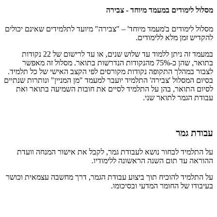
מסלול לימודים במעמד מיוחד - צבירה
מסלול לימודים ב'מעמד מיוחד' – "צבירה" מיועד לתלמידים שאינם יכולים
להקדיש זמן מלא ללימודים.
במעמד זה ניתן ללמוד עד שלוש שנים, או עד לרישום של 22 נקודות
בתואר, שהן כ-75% מהנקודות הנדרשות בתואר. מסלול זה מאפשר
לצבור במהלך התקופה נקודות מקורסים לפי הקצב האישי של כל תלמיד.
בסיום המסלול 'צבירה' התלמיד יועבר למעמד "מן המניין" ונותרות שנתיים
לסיום התואר, בהן על התלמיד לסיים את חובות השמיעה בתואר ואת
עבודת הגמר לתואר שני.
עבודת גמר
על התלמיד לבחור נושא לעבודת גמר, לקבל את אישור המנחה וועדת
ההוראה עד תום השנה הראשונה ללימודיו.
על התלמיד להוכיח תוך ביצוע עבודת הגמר, דרך מחשבה עצמאית וכושר
בעיבודו של החומר המדעי ובסיכומו.