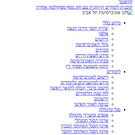
קוואנטי
תוכנית לימודים דו-חוגית עם חוג נוסף מפקולטה אחרת
מידע כללי
יצירת קשר ודרכי הגעה
אלפון
דרושים
נהלי האוניברסיטה
מכרזים
מידע לשעת חירום
מבקרת האוניברסיטה
תקנון משמעת ופסקי דין
לימודים
רישום לאוניברסיטה
מידע למתעניינים בלימודים
חישוב סיכויי קבלה לתואר ראשון
לוח שנת הלימודים
ידיעונים
כניסה לאזור האישי
סגל ומינהלה
אגפים ומשרדי מינהלה
ארגון הסגל המנהלי
ארגון הסגל האקדמי הבכיר
ארגון הסגל האקדמי הזוטר