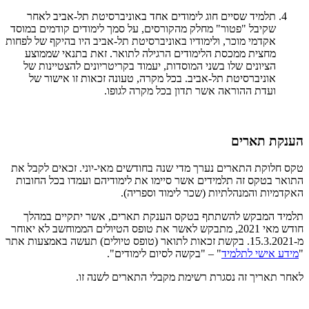
תלמיד שסיים חוג לימודים אחד באוניברסיטת תל-אביב לאחר
שקיבל "פטור" מחלק מהקורסים, על סמך לימודים קודמים במוסד
אקדמי מוכר, ולימודיו באוניברסיטת תל-אביב היו בהיקף של לפחות
מחצית ממכסת הלימודים הרגילה לתואר. זאת בתנאי שממוצע
הציונים שלו בשני המוסדות, יעמוד בקריטריונים להצטיינות של
אוניברסיטת תל-אביב. בכל מקרה, טעונה זכאות זו אישור של
ועדת ההוראה אשר תדון בכל מקרה לגופו.
הענקת תארים
טקס חלוקת התארים נערך מדי שנה בחודשים מאי-יוני. זכאים לקבל את
התואר בטקס זה תלמידים אשר סיימו את לימודיהם ועמדו בכל החובות
האקדמיות והמנהלתיות (שכר לימוד וספריה).
תלמיד המבקש להשתתף בטקס הענקת תארים, אשר יתקיים במהלך
חודש מאי 2021, מתבקש לאשר את טופס הטיולים הממוחשב לא יאוחר
מ-15.3.2021. בקשת זכאות לתואר (טופס טיולים) תעשה באמצעות אתר
"
מידע אישי לתלמיד
" – "בקשה לסיום לימודים".
לאחר תאריך זה נסגרת רשימת מקבלי התארים לשנה זו.