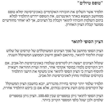
"טופס טיולים"
תלמיד אשר השלים את חובותיו האקדמיים באוניברסיטה ימלא טופס
ממוחשב הנמצא באתר האינטרנט. את הטופס יידרש התלמיד למלא
בתום השלמת חובותיו לתואר וקבלת כל הציונים, אך לא יאוחר מחודשיים
ממועד קבלת הציון האחרון.
הציון הסופי לתואר
הציון הסופי מחושב על סמך הציונים המשוקללים של קורסים של שלוש
שנות הלימוד לתואר, בהתאם לאופן חישוב הממוצע המשוקלל השנתי.
שקלול הציונים ייעשה רק לקורסים שנלמדו באוניברסיטת תל-אביב. אם
רוב הקורסים נלמדו במוסד אקדמי אחר, תהיה ועדת ההוראה רשאית
להוסיף הערה כי הציון הסופי לתואר אינו משקף את הישגי התלמיד
בקורסים שנלמדו מחוץ לאוניברסיטת תל-אביב.
תלמיד שלמד יותר קורסי בחירה מהנדרש, יובא בחשבון הציון המשוקלל
של הקורסים בהם השיג ציונים גבוהים, אלא אם כן ביקש התלמיד אחרת.
הציון הסופי לתואר ניתן במספרים שבין 100-60. הציון ניתן במספרים
שלמים ולכן יעוגל כלפי המספר הקרוב ביותר.