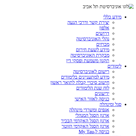
מידע כללי
יצירת קשר ודרכי הגעה
אלפון
דרושים
נהלי האוניברסיטה
מכרזים
מידע לשעת חירום
מבקרת האוניברסיטה
תקנון משמעת ופסקי דין
לימודים
רישום לאוניברסיטה
מידע למתעניינים בלימודים
חישוב סיכויי קבלה לתואר ראשון
לוח שנת הלימודים
ידיעונים
כניסה לאזור האישי
סגל ומינהלה
אגפים ומשרדי מינהלה
ארגון הסגל המנהלי
ארגון הסגל האקדמי הבכיר
ארגון הסגל האקדמי הזוטר
כניסה ל-My Tau