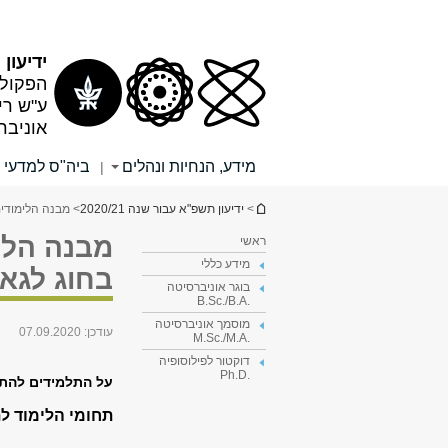
תוכן
תפריט
עליון
ראשי
ידיעון תש
הפקולט
ע"ש רי
אוניבר
מידע, הנחיות ונהלים
ביה"ס למדעי
|
הינך נמצא כאן
>
ידיעון תשפ"א עבור שנה 2020/21
> מבנה הלימודים 
מבנה הלי
ראשי
מידע כללי
בחוג לגאוג
בוגר אוניברסיטה
.B.Sc./B.A
מוסמך אוניברסיטה
עודכן:
07.09.2020
.M.Sc./M.A
דוקטור לפילוסופיה
.Ph.D
על התלמידים להת
תחומי הלימוד לת