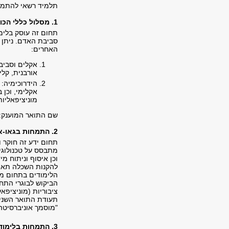
תלמיד רשאי להתמקד
1. מסלול כללי הכולל את תחום הסביבה הפיזית: אקלים והידרוכימיה
תחום זה עוסק בלימו
סביבת האדם. ניתן 
האחרים:
אקלים וסביבה
אורבנית, קלי
הידרוכימיה: 
אקלימי, וכן 
מוניציפאליו
שם התואר המוענק: "מוסמך אוניבר
2. התמחות בגאו-אינפורמטיקה
תחום ידע זה חוקר ו
וכן איסוף וניתוח מ
הלימודים בתחום מי
ציבוריות (מוניציפא
תעודת התואר השני 
"מוסמך אוניברסיטה (MA) בגאוגרפיה וסביבת האדם התמחות בגאו-אינפור
3. התמחות בלימודי סביבה, חברה ותכנון