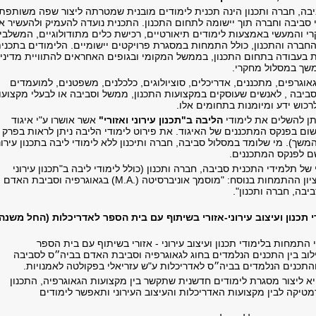
יבה, חברה ותכנון הינה תכנית לימודים מובנית שמטרתה ליצור שפה משותפת,
י סביבה וחברה תוך יישומה לתחום התכנון. התכנית נועדה להעמיק ולהעשיר א
קרי והמעשי באמצעות לימודים תיאורטיים, רכישת כלים מתודולוגיים, המשלבי
החברה והתכנון, כולל התמחות במסגרת פרויקטים יישומיים. הלימודים בתכני
בעבודה בתחום התכנון, בממשל המקומי ובגופים האחראים להתוויית מדיני
משך במסלול מחקרי.
וגרפים, מתכננים, אדריכלים, סוציולוגים, כלכלנים, משפטנים, למועמדים
ביבה , לאנשים שעוסקים במקצועות התכנון, ממשל וסביבה או לבעלי מקצועו
רכוש ידע ומיומנות בתחומים אלו.
ן להשלים את לימודי
הליבה ב"תכנון עירוני ואזורי"
אשר אושרו ע"י איגוד
ום בפנקס המתכננים של האיגוד. את פירוט לימודי הליבה ניתן לראות בפרק
המשך). מי שלומד במסלול סביבה, חברה ותיכנון ללא לימודי ליבה בתכנון עירונ
שם לפנקס המתכננים.
ל תלמידי התכנית סביבה, חברה ותכנון (כולל לימודי ליבה ב"תכנון עירוני
ואזורי") תוענק תוך ציון ההתמחות בנוסח: "מוסמך אוניברסיטה (.M.A) בגאוגרפיה וסביבת האדם
יבה, חברה ותכנון".
י תכנון ועיצוב עירוני-אזורי בשיתוף עם בית הספר לאדריכלות (החל משנה
התמחות בלימודי תכנון ועיצוב עירוני - אזורי בשיתוף עם בית הספר
לוב בין התכנים הנלמדים בחוג לגאוגרפיה וסביבת האדם בביה״ס לסביבה
והתכנים הנלמדים בביה״ס לאדריכלות ע"ש עזריאלי בפקולטה לאמנויות.
ליצור מסגרת לימודים חדשנית שתקשר בין מקצועות הגאוגרפיה, התכנון
רמטיקה לבין מקצועות האדריכלות והעיצוב העירוני ותאפשר לימודים