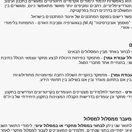
הוא באפשרות ללמוד לימודים אקדמיים תיאורטיים ומעשיים בתכנון ועיצוב
אינטרדיציפלינרים, רחבים ומקיפים יותר מאשר מתאפשר כיום, ומגשרים בין
המשולבים בדרכים רבות בפרקטיקה.
פשר רישום בפנקס המתכננים של איגוד המתכננים בישראל.
שם התואר המוענק: "מוסמך אוניברסיטה" (M.A) בגאוגרפיה וסביבת האדם - התמחות בלימודי
 אזורי.
ם
ם לבחור באחד מבין המסלולים הבאים:
לל עבודת גמר)
- מתמקד בפיתוח היכולת לבצע מחקר עצמאי הכולל כתיבת
ני, בהנחיית אחד מחברי הסגל.
עבודת גמר)
- מתמקד בהקניית השכלה רחבה ומיומנויות מתודולוגיות
 בין אם בתחום מוגדר ובין אם בשילוב בין תחומי הידע.
ורט
- המיועד לתלמידים מצטיינים העומדים בקריטריונים הנדרשים בתקנון
די מחקר וכן עומדים בדרישות הקבלה המצוינות בתקנון היחידתי של ביה"ס
מעבר ממסלול למסלול
תואר שני ניתן
לבחור במסלול מחקרי או במסלול עיוני
, לימודי התואר השני
וני יסתיימו בתוך שנתיים. תלמידים המעוניינים לעבור למסלול מחקרי לאחר