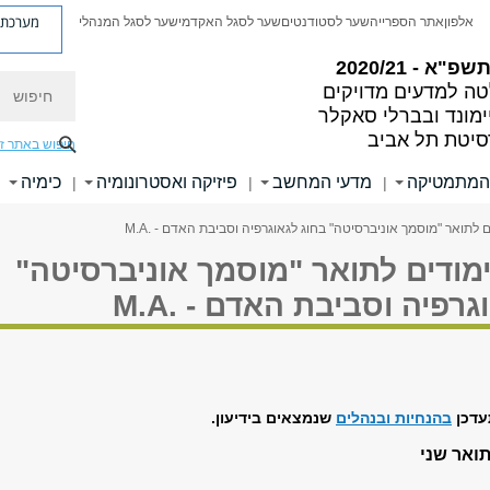
מערכת פ
אלפון
אתר הספרייה
שער לסטודנטים
שער לסגל האקדמי
שער לסגל המנהלי
פ"א - 2020/21
חיפוש
ה למדעים מדויקים
ימונד ובברלי סאקלר
סיטת תל אביב
חיפוש באתר ז
 המתמטיקה
מדעי המחשב
פיזיקה ואסטרונומיה
כימיה
|
|
|
|
לתואר "מוסמך אוניברסיטה" בחוג לגאוגרפיה וסביבת האדם - .M.A
מודים לתואר "מוסמך אוניברסיטה"
רפיה וסביבת האדם - .M.A
עדכן
בהנחיות ובנהלים
שנמצאים בידיעון.
ואר שני