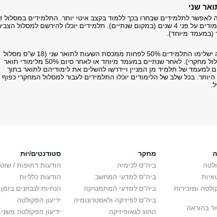
ואר שני
 לאפשר לתלמידים שבחרו בכך ללמוד בקצב איטי יותר. התלמידים במסלול ז
יוכלו לפרוס את הלימודים על פני 4 שנים (במקום שנתיים). תלמידים יוכלו להירשם למסלול הצב
(במעמד מיוחד).
במהלך שנתיים אלה ישלימו התלמידים 50% לפחות ממכסת השעות לתואר שני (18 ש"ס מסלול
עיוני או 14 ש"ס מסלול מחקרי). לאחר שנתיים במעמד מיוחד או לאחר סיום 50% מלימודי תואר
ים למעמד של תלמיד מן המניין ויידרשו להשלים את לימודיהם לתואר בתוך
היותר. בכל שלב של הלימודים יוכלו התלמידים לעבור למסלול המחקרי כפוף
.
ה
מחקר
סטודנטים/יות
לטה
ביה"ס לכימיה
הודעות דחופות / שוט
איות
ביה"ס למדעי המחשב
הודעות כלליות
לטה ומזכירות
ביה"ס למדעי המתמטיקה
הנחיות לנבחנים בזמן 
ביה"ס לפיזיקה ולאסטרונומיה
ידיעון הפקולטה
ור בהוראה
החוג לגאופיזיקה
ידיעון הפקולטה משני