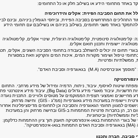
 באחד מתחומי הידע או בשילוב חלק או כל התחומים:
ד התהליכים המתרחשים בסביבה הפיזית, וביחסי הגומלין ביניהם, ובינם לבין
להתמקד באחד משני תחומים, בשילוב ביניהם או בשילובם עם תחומי הידע
: קלימטולוגיה סינופטית, קלימטולוגיה רגיונלית, שינויי אקלים, קלימטולוגיה
מטולוגיה יישומית ותכנון תואם אקלים.
בוגרי תחום זה יכולים להשתלב בעבודה בתחומי הסביבה השונים, אקלים, תכנו
בתחומי טיפול ושימור מקורות המים, איכות המים והקרקע וזאת במסגרות
ת, ממשלתיות ופרטיות.
סיטה (M.A) בגאוגרפיה וסביבת האדם".
מפתח שיטות לאיסוף, עיבוד, ניתוח, הדמיה ומידול של מידע מרחבי. התחום
מתבסס על טכנולוגיות חדשניות, עיבוד מאגרי מידע גדולים (Big Data), עיבוד מידע אינטרנט
ידע מחיישנים ואמצעי תצפית הממוקמים על מטוסים ולוויינים. התכנית נועדה
להקנות השכלה תאורטית ויישומית במערכות מידע גאוגרפיות (ממ"ג - GIS) וחישה מרחוק.
ושמים למגוון תחומי הגאוגרפיה והסביבה וכן לתחומים מדיסציפלינות אחרות
הביקוש לבוגרי התחום רב, הן בחברות פרטיות המתמחות ב-GIS ובחישה מרחוק והן במערכות
ליות וממשלתיות) וביטחוניות.
של בוגרי ההתמחות בגאו-אינפורמטיקה תוענק תוך ציון ההתמחות כדלקמן:
מטיקה".