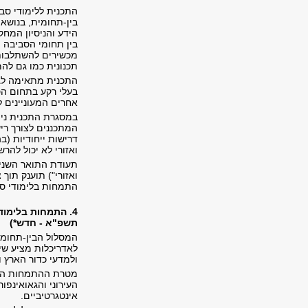
התכנית ללימודי סב
בין-תחומית, בנושא
הידע והניסיון המח
בין תחומי הסביבה 
מכשירים להשתלבות 
תכנונית כמו גם לה
התכנית מתאימה לגא
בעלי רקע בתחום הס
אחרים המעוניינים ל
במסגרת התכנית נית
המתכננים לצורך ריש
דרישות ייחודיות (ב
ואזורי לא יכול להר
תעודת התואר השני ש
התמחות בלימודי סב
4. התמחות בלימוד
תשפ"א - חדש*)
המסלול הבין-תחומי 
לאדריכלות מציע שי
ולמדעי כדור הארץ 
מטרת ההתמחות היא 
העירוני והגאואינפו
אינטגרטיביים.