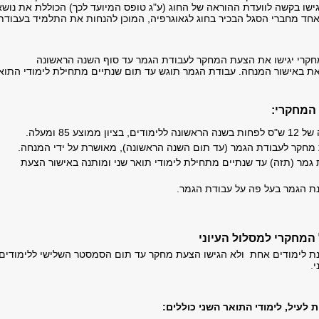
גישו בקשה לוועדת ההוראה של החוג (ע"ג טופס המיועד לכך) הכוללת את נושא
חד מחברי הסגל הבכיר בחוג לגאוגרפיה, המוכן להנחות את התלמיד בעבודת
חקרי יגישו את הצעת המחקר לעבודת הגמר עד סוף השנה הראשונה
זאת באישור המנחה. עבודת הגמר תוגש עד תום שנתיים מתחילת לימודי התוא
המחקרי:
יון ממוצע 85 ומעלה.
חקר לעבודת הגמר (עד תום השנה הראשונה), מאושרת על ידי המנחה.
גמר (תזה) עד שנתיים מתחילת לימודי תואר שני ומותנה באישור הצעת
ת הגמר בעל פה על עבודת הגמר.
מחקרי למסלול העיוני
ת לימודים אחת ולא הגישו הצעת מחקר עד תום הסמסטר השלישי ללימודים 
י.
לעיל, לימודי התואר השני כוללים: