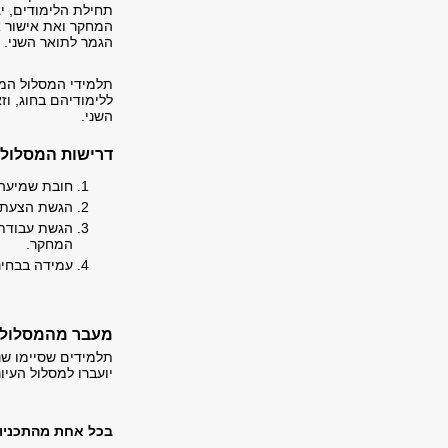
תחילת הלימודים, י
המחקר ואת אישור א
הגמר לתואר השני.
תלמידי המסלול המ
ללימודיהם בחוג, ו
השני.
דרישות המסלול 
חובת שמיעה של 12 ש"ס לפחות בשנה הראשונה ללימודים, בצ
הגשת הצעת מ
הגשת עבודת 
המחקר.
עמידה בבחינ
מעבר מהמסלול ה
תלמידים שסיימו שנ
יועברו למסלול העיונ
בכל אחת מהתכניות 