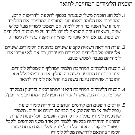
תוכנית הלימודים המחייבת לתואר
לכל חוג תוכנית משלו שנבנתה בכפוף לתקנות ולדרישות קדם,
המחייבות את הלומד באותו חוג. התוכנית המחייבת את התלמיד
הינה זו של השנה בה החל ללמוד. אם יימשכו לימודיו מעל שלוש
שנים, רשאית ועדת ההוראה לחייבו ללמוד על פי תוכנית הלימודים
השוטפת, גם אם היא שונה מזו שהייתה תקפה בתחילת לימודיו.
ועדת ההוראה רשאית לקבוע שינויים בתוכניות הלימודים. שינויים
אלו יחולו על תלמידים הלומדים במערכת, רק אם לא יאריכו את
לימודיהם מעבר לשלוש שנים.
תוכנית הלימודים המחייבת תלמיד המחליף חוג/מסלול לימודים,
הינה התוכנית התקפה בשנה בה החליף את החוג/המסלול ולא
התוכנית שהייתה נהוגה בשנה בה החל את לימודיו לתואר.
תוכנית הלימודים המחייבת היא זו המתפרסמת בידיעון (במקרה
שקיימת סתירה בין אישור/הנחיות היועץ לבין המתחייב מהידיעון).
קורסים חופפים הם קורסים הניתנים ביחידות לימוד שונות
(בפקולטה או מחוצה לה) אך תכניהם דומים או זהים. תלמיד
שתוכנית לימודיו כוללת קורסי חובה חופפים, יוכל לפנות לועדת
ההוראה היחידתית בבקשה ללמוד רק אחד משני הקורסים ולקבל
"פטור" מהקורס האחר. על התלמיד להשלים את מכסת שעות
הלימוד בהתאם לדרישות מסלול לימודיו.