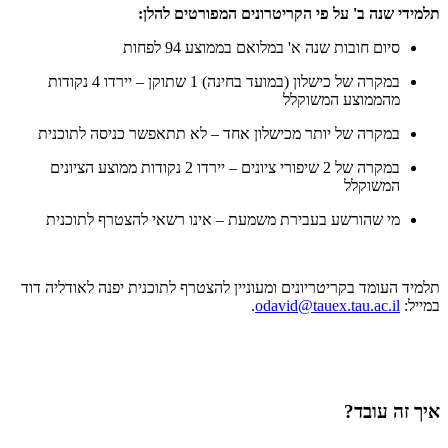
תלמידי שנה ב' על פי הקריטרונים המפורטים להלן:
סיום חובות שנה א' במלואם בממוצע 94 לפחות
במקרה של כישלון (במועד בחינה) 1 שתוקן – יירדו 4 נקודות
מהממוצע המשוקלל
במקרה של יותר מכישלון אחד – לא תתאפשר כניסה לתוכנית
במקרה של 2 שיפורי ציונים – יירדו 2 נקודות ממוצע הציונים
המשוקלל
מי שהורשע בעבירת משמעת – אינו רשאי להצטרף לתוכנית
תלמיד העומד בקריטריונים ומעוניין להצטרף לתוכנית יפנה לאודליה דוד
במייל:
odavid@tauex.tau.ac.il
.
איך זה עובד?