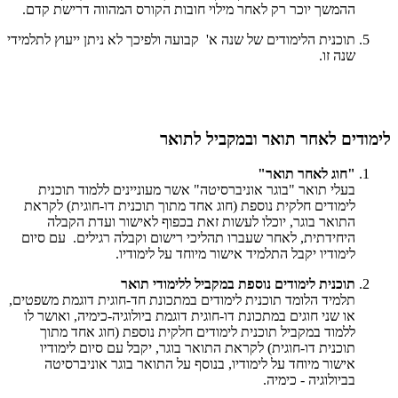
ההמשך יוכר רק לאחר מילוי חובות הקורס המהווה דרישת קדם.
תוכנית הלימודים של שנה א' קבועה ולפיכך לא ניתן ייעוץ לתלמידי
שנה זו.
לימודים לאחר תואר ובמקביל לתואר
"חוג לאחר תואר"
בעלי תואר "בוגר אוניברסיטה" אשר מעוניינים ללמוד תוכנית
לימודים חלקית נוספת (חוג אחד מתוך תוכנית דו-חוגית) לקראת
התואר בוגר, יוכלו לעשות זאת בכפוף לאישור ועדת הקבלה
היחידתית, לאחר שעברו תהליכי רישום וקבלה רגילים. עם סיום
לימודיו יקבל התלמיד אישור מיוחד על לימודיו.
תוכנית לימודים נוספת במקביל ללימודי תואר
תלמיד הלומד תוכנית לימודים במתכונת חד-חוגית דוגמת משפטים,
או שני חוגים במתכונת דו-חוגית דוגמת ביולוגיה-כימיה, ואושר לו
ללמוד במקביל תוכנית לימודים חלקית נוספת (חוג אחד מתוך
תוכנית דו-חוגית) לקראת התואר בוגר, יקבל עם סיום לימודיו
אישור מיוחד על לימודיו, בנוסף על התואר בוגר אוניברסיטה
בביולוגיה - כימיה.