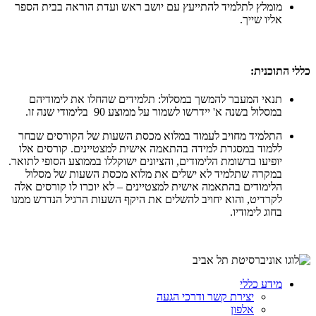
מומלץ לתלמיד להתייעץ עם יושב ראש ועדת הוראה בבית הספר
אליו שייך.
כללי התוכנית:
תנאי המעבר להמשך במסלול: תלמידים שהחלו את לימודיהם
במסלול בשנה א' יידרשו לשמור על ממוצע 90 בלימודי שנה זו.
התלמיד מחויב לעמוד במלוא מכסת השעות של הקורסים שבחר
ללמוד במסגרת למידה בהתאמה אישית למצטיינים. קורסים אלו
יופיעו ברשומת הלימודים, והציונים ישוקללו בממוצע הסופי לתואר.
במקרה שתלמיד לא ישלים את מלוא מכסת השעות של מסלול
הלימודים בהתאמה אישית למצטיינים – לא יוכרו לו קורסים אלה
לקרדיט, והוא יחויב להשלים את היקף השעות הרגיל הנדרש ממנו
בחוג לימודיו.
מידע כללי
יצירת קשר ודרכי הגעה
אלפון