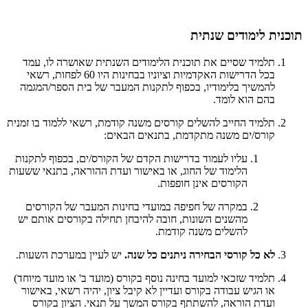
תוכנית לימודים שנתית
תלמיד שסיים את תוכנית הלימודים השנתית שאושרה לו, עמד
בכל הדרישות האקדמיות וציוניו בבחינות היו 60 לפחות, רשאי
להמשיך בלימודיו, בכפוף לתקנות המעבר של בית הספר/המגמה
בהם הוא לומד.
תלמיד החייב להשלים קורסים משנה קודמת, רשאי ללמוד בו זמנית
קורס/ים משנה מתקדמת, בתנאים הבאים:
עליו לעמוד בדרישות הקדם של הקורס/ים, בכפוף לתקנות
הלימוד של החוג, או באישור ועדת ההוראה, בתנאי ששעות
הקורסים אינן חופפות.
במקרה של חפיפה במועדי בחינות המעבר של הקורסים
מהשנים השונות, חובה להיבחן תחילה בקורסים אותם יש
להשלים משנה קודמת.
לא כל קורסי הבחירה ניתנים כל שנה.
יש לעיין במערכת השעות.
תלמיד שזכאי למועד בחינה נוסף בקורס (מועד ב' או מועד מיוחד)
או הגיש עבודה בקורס ועדיין לא קיבל ציון, יהיה רשאי, באישור
ועדת הוראה, להשתתף בקורס המשך על תנאי. הציון בקורס