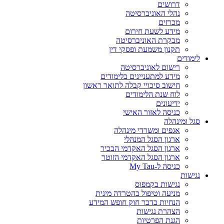
דרושים
נהלי האוניברסיטה
מכרזים
מידע לשעת חירום
מבקרת האוניברסיטה
תקנון משמעת ופסקי דין
לימודים
רישום לאוניברסיטה
מידע למתעניינים בלימודים
חישוב סיכויי קבלה לתואר ראשון
לוח שנת הלימודים
ידיעונים
כניסה לאזור האישי
סגל ומינהלה
אגפים ומשרדי מינהלה
ארגון הסגל המנהלי
ארגון הסגל האקדמי הבכיר
ארגון הסגל האקדמי הזוטר
כניסה ל-My Tau
נגישות
נגישות בקמפוס
מניעה וטיפול בהטרדה מינית
הנחיות בדבר חוק חופש המידע
הצהרת נגישות
הגנת הפרטיות