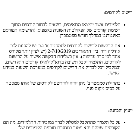
רישום לקורסים:
תלמידים אשר יימצאו מתאימים, רשאים לבחור קורסים מתוך
רשימת קורסים של הפקולטות השונות בקמפוס. (הרשימה תפורסם
באינטרנט במהלך חודש ספטמבר).
את הבקשות לרישום לקורסים לסמסטר א' ו-ב' יש להפנות לגב'
אודליה דוד, בין התאריכים 2-7/10/2019 (יש לציין יותר מקורס
אחד לפי סדר עדיפות). אין בשליחת הבקשה אישור על הרישום
לקורסים. התלמיד יקבל תשובה בדוא"ל לאילו קורסים הוא רשום,
ובמקביל יוכל לבדוק את הרישום לקורסים במערכת השעות במידע
האישי.
בתחילת סמסטר ב' ניתן יהיה להירשם לקורסים של אותו סמסטר
על בסיס מקום פנוי.
ייעוץ והכוונה:
על כל תלמיד שהתקבל למסלול לברר במזכירות התלמידים, מה הם
הקורסים שמהם יהא פטור במסגרת תוכנית הלימודים שלו.