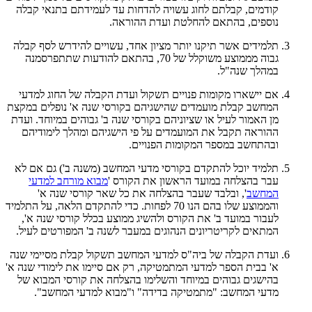
קודמים, קבלתם לחוג עשויה להדחות עד לעמידתם בתנאי קבלה
נוספים, בהתאם להחלטת ועדת ההוראה.
תלמידים אשר תיקנו יותר מציון אחד, עשויים להידרש לסף קבלה
גבוה מממוצע משוקלל של 70, בהתאם להודעות שתתפרסמנה
במהלך שנה"ל.
אם יישארו מקומות פנויים תשקול ועדת הקבלה של החוג למדעי
המחשב קבלת מועמדים שהישגיהם בקורסי שנה א' נופלים במקצת
מן האמור לעיל או שציוניהם בקורסי שנה ב' גבוהים במיוחד. ועדת
ההוראה תקבל את המועמדים על פי הישגיהם ומהלך לימודיהם
ובהתחשב במספר המקומות הפנויים.
תלמיד יוכל להתקדם בקורסי מדעי המחשב (משנה ב') גם אם לא
עבר בהצלחה במועד הראשון את הקורס '
מבוא מורחב למדעי
המחשב
', ובלבד שעבר בהצלחה את כל שאר קורסי שנה א'
והממוצע שלו בהם הנו 70 לפחות. כדי להתקדם הלאה, על התלמיד
לעבור במועד ב' את הקורס ולהשיג ממוצע בכלל קורסי שנה א',
המתאים לקריטריונים הנהוגים במעבר לשנה ב' המפורטים לעיל.
ועדת הקבלה של ביה"ס למדעי המחשב תשקול קבלת מסיימי שנה
א' בבית הספר למדעי המתמטיקה, רק אם סיימו את לימודי שנה א'
בהישגים גבוהים במיוחד והשלימו בהצלחה את קורסי המבוא של
מדעי המחשב: "מתמטיקה בדידה" ו"מבוא למדעי המחשב".​