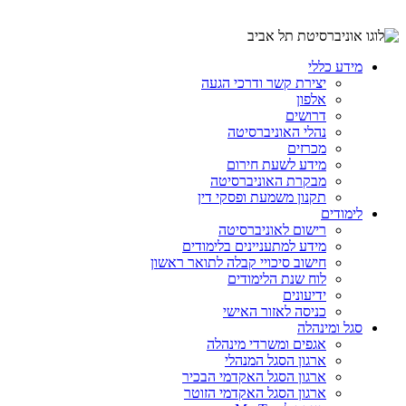
מידע כללי
יצירת קשר ודרכי הגעה
אלפון
דרושים
נהלי האוניברסיטה
מכרזים
מידע לשעת חירום
מבקרת האוניברסיטה
תקנון משמעת ופסקי דין
לימודים
רישום לאוניברסיטה
מידע למתעניינים בלימודים
חישוב סיכויי קבלה לתואר ראשון
לוח שנת הלימודים
ידיעונים
כניסה לאזור האישי
סגל ומינהלה
אגפים ומשרדי מינהלה
ארגון הסגל המנהלי
ארגון הסגל האקדמי הבכיר
ארגון הסגל האקדמי הזוטר