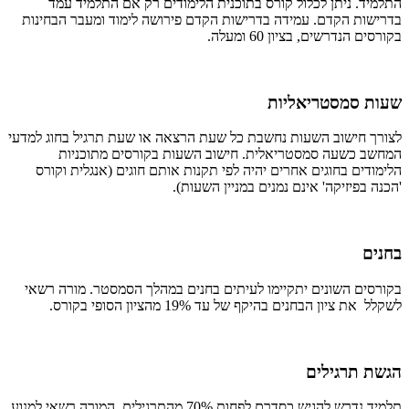
התלמיד. ניתן לכלול קורס בתוכנית הלימודים רק אם התלמיד עמד
בדרישות הקדם. עמידה בדרישות הקדם פירושה לימוד ומעבר הבחינות
בקורסים הנדרשים, בציון 60 ומעלה.
שעות סמסטריאליות
לצורך חישוב השעות נחשבת כל שעת הרצאה או שעת תרגיל בחוג למדעי
המחשב כשעה סמסטריאלית. חישוב השעות בקורסים מתוכניות
הלימודים בחוגים אחרים יהיה לפי תקנות אותם חוגים (אנגלית וקורס
'הכנה בפיזיקה' אינם נמנים במניין השעות).
בחנים
בקורסים השונים יתקיימו לעיתים בחנים במהלך הסמסטר. מורה רשאי
לשקלל את ציון הבחנים בהיקף של עד 19% מהציון הסופי בקורס.
הגשת תרגילים
תלמיד נדרש להגיש כסדרם לפחות 70% מהתרגילים. המורה רשאי למנוע