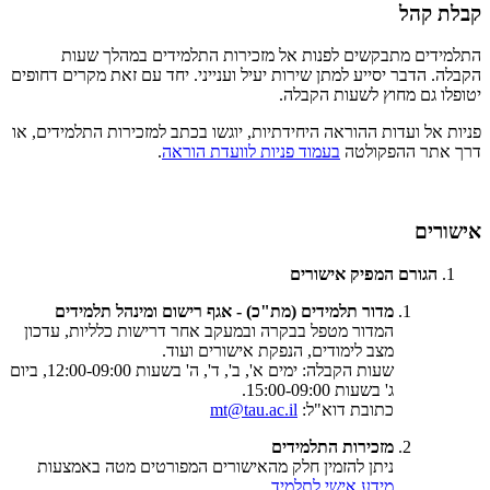
קבלת קהל
התלמידים מתבקשים לפנות אל מזכירות התלמידים במהלך שעות
הקבלה. הדבר יסייע למתן שירות יעיל וענייני. יחד עם זאת מקרים דחופים
יטופלו גם מחוץ לשעות הקבלה.
פניות אל ועדות ההוראה היחידתיות, יוגשו בכתב למזכירות התלמידים, או
דרך אתר ההפקולטה
בעמוד פניות לוועדת הוראה
.
אישורים
הגורם המפיק אישורים
מדור תלמידים (מת"כ) - אגף רישום ומינהל תלמידים
המדור מטפל בבקרה ובמעקב אחר דרישות כלליות, עדכון
מצב לימודים, הנפקת אישורים ועוד.
שעות הקבלה: ימים א', ב', ד', ה' בשעות 12:00-09:00, ביום
ג' בשעות 15:00-09:00.
כתובת דוא"ל:
mt@tau.ac.il
מזכירות התלמידים
ניתן להזמין חלק מהאישורים המפורטים מטה באמצעות
מידע אישי לתלמיד
.