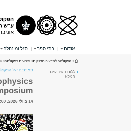
תוכן
תפריט
עליון
ראשי
הפקול
ע"ש רי
אוניבר
אודות
בתי ספר
סגל ומינהלה
|
|
הינך נמצא כאן
>
הפקולטה למדעים מדויקים
>
אירועים בפקולטה
> Tel Aviv University International Prize in Biophysics Symposium
סמינרים
של
הפקולט
ללוח האירועים
המלא
iophysics
mposium
14 ביולי 2026, 9:00