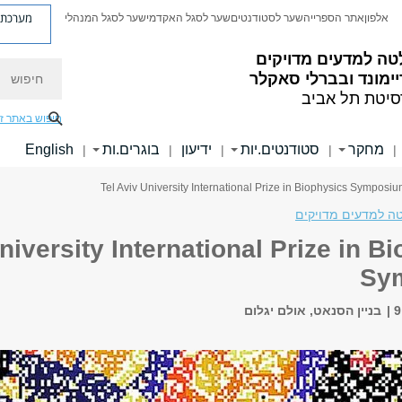
מערכת פ
אלפון
אתר הספרייה
שער לסטודנטים
שער לסגל האקדמי
שער לסגל המנהלי
טה למדעים מדויקים
חיפוש
ימונד ובברלי סאקלר
סיטת תל אביב
חיפוש באתר ז
מחקר
סטודנטים.יות
ידיעון
בוגרים.ות
English
|
|
|
|
|
ה למדעים מדויקים
niversity International Prize in B
Sy
בניין הסנאט, אולם יגלום