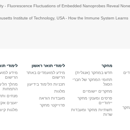
ersity - Fluorescence Fluctuations of Embedded Nanoprobes Reveal Noneq
husetts Institute of Technology, USA - How the Immune System Learns
מחקר
לימודי תואר ראשון
לימודי תוא
דים
חדש במחקר (אנגלית)
מידע למועמדים באתר
מידע למוע
הרישום
הרישום
תחומי המחקר של חברי
הסגל
תכניות הלימוד בידיעון
מהלך הלימ
התמחות
מחקרים יישומיים
מלגות
מנחים ותח
פרסים ומענקי מחקר
מעבדות הוראה
ייחודיים
יועצים אק
פרוייקטי מחקר
מחקר
תשתיות מחקר ומעבדות
מלגות קיום
שרות