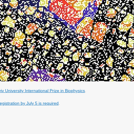
iv University International Prize in Biophysics
.
egistration by July 5 is required
.