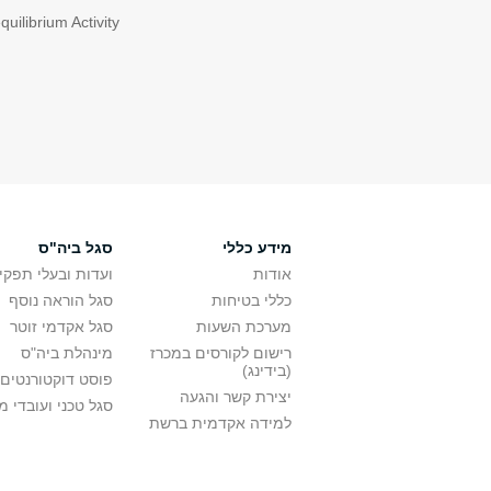
uilibrium Activity
מידע כללי
סגל ביה"ס
אודות
ועדות ובעלי תפקי
כללי בטיחות
סגל הוראה נוסף
מערכת השעות
סגל אקדמי זוטר
רישום לקורסים במכרז
מינהלת ביה"ס
(בידינג)
פוסט דוקטורנטים
יצירת קשר והגעה
סגל טכני ועובדי 
למידה אקדמית ברשת