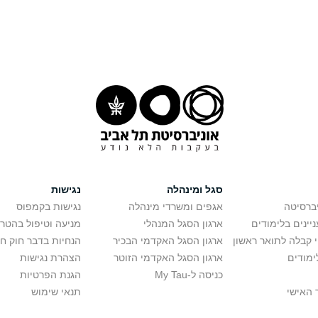
סגל ומינהלה
נגישות
יברסיטה
אגפים ומשרדי מינהלה
נגישות בקמפוס
יינים בלימודים
ארגון הסגל המנהלי
מניעה וטיפול בהטר
י קבלה לתואר ראשון
ארגון הסגל האקדמי הבכיר
הנחיות בדבר חוק ח
ימודים
ארגון הסגל האקדמי הזוטר
הצהרת נגישות
כניסה ל-My Tau
הגנת הפרטיות
 האישי
תנאי שימוש