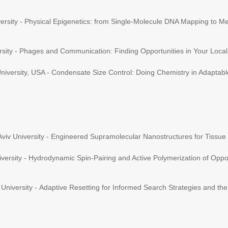
iversity - Physical Epigenetics: from Single-Molecule DNA Mapping to Me
versity - Phages and Communication: Finding Opportunities in Your Loc
niversity, USA - Condensate Size Control: Doing Chemistry in Adapta
 Aviv University - Engineered Supramolecular Nanostructures for Tissu
iversity - Hydrodynamic Spin-Pairing and Active Polymerization of Oppo
 University - Adaptive Resetting for Informed Search Strategies and th