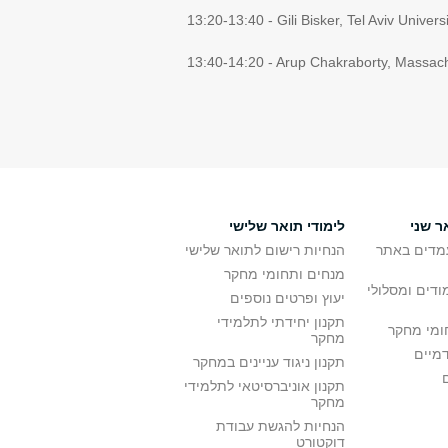
13:20-13:40 - Gili Bisker, Tel Aviv Univ
13:40-14:20 - Arup Chakraborty, Massac
ר שני
לימודי תואר שלישי
מדים באתר
הנחיות רישום לתואר שלישי
מנחים ותחומי מחקר
ודים ומסלולי
יעוץ ופרטים נוספים
תקנון יחידתי לתלמידי
ומי מחקר
מחקר
דמיים
תקנון ניגוד עניינים במחקר
תקנון אוניברסיטאי לתלמידי
מחקר
הנחיות להגשת עבודת
דוקטורט