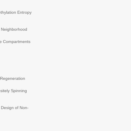
thylation Entropy
al Neighborhood
ble Compartments
e Regeneration
sitely Spinning
e Design of Non-