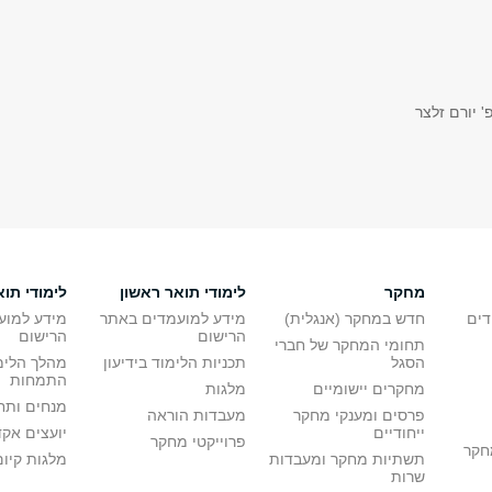
' יורם זלצר
מחקר
לימודי תואר ראשון
לימודי תוא
דים
חדש במחקר (אנגלית)
מידע למועמדים באתר
מידע למוע
הרישום
הרישום
תחומי המחקר של חברי
הסגל
תכניות הלימוד בידיעון
מהלך הלימ
התמחות
מחקרים יישומיים
מלגות
מנחים ותח
פרסים ומענקי מחקר
מעבדות הוראה
ייחודיים
יועצים אק
פרוייקטי מחקר
מחקר
תשתיות מחקר ומעבדות
מלגות קיום
שרות