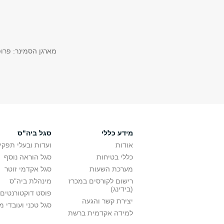
מארגן הסמינר: פרופ
מידע כללי
סגל ביה"ס
אודות
ועדות ובעלי תפקי
כללי בטיחות
סגל הוראה נוסף
מערכת השעות
סגל אקדמי זוטר
רישום לקורסים במכרז
מינהלת ביה"ס
(בידינג)
פוסט דוקטורנטים
יצירת קשר והגעה
סגל טכני ועובדי 
למידה אקדמית ברשת