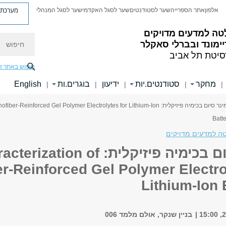
מערכת פ
אלפון
אתר הספרייה
שער לסטודנטים
שער לסגל האקדמי
שער לסגל המנהלי
טה למדעים מדויקים
חיפוש
ימונד ובברלי סאקלר
סיטת תל אביב
חיפוש באתר ז
מחקר
סטודנטים.יות
ידיעון
בוגרים.ות
English
|
|
|
|
|
> סמינר סיום בכימיה פיזיקלית: rced Gel Polymer Electrolytes for Lithium-Ion
Batte
ה למדעים מדויקים
סמינר סיום בכימיה פיזיקלית: 
r-Reinforced Gel Polymer Electro
Lithium-Ion 
בניין שנקר, אולם מלמד 006