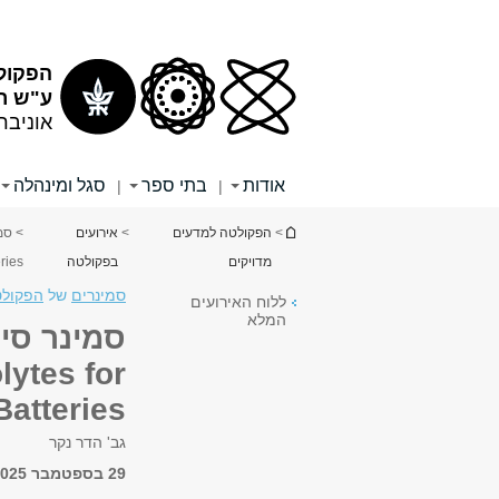
תוכן
תפריט
עליון
ראשי
הפקול
ע"ש רי
אוניבר
אודות
בתי ספר
סגל ומינהלה
|
|
הינך נמצא כאן
>
הפקולטה למדעים
>
אירועים
מדויקים
בפקולטה
ries
סמינרים
של
הפקולט
ללוח האירועים
המלא
lytes for
Batteries
גב' הדר נקר
29 בספטמבר 2025, 15:00