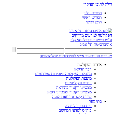
דילוג לתוכן העיקרי
תפריט עליון
תפריט ראשי
תוכן ראשי
הפקולטה למדעים מדויקים
ע"ש ריימונד ובברלי סאקלר
אוניברסיטת תל אביב
מערכת פניות
אזור אישי לסטודנטים.יות
להרשמה
אודות הפקולטה
דבר הדקאן
מינהלת הפקולטה ומזכירות סטודנטים
מועצת הפקולטה
ועדות פקולטאיות
מצטייני רקטור בהוראה
מצטייני רקטור ומצטייני דקאן
יצירת קשר והוראות הגעה
בתי ספר
בית הספר לכימיה
ביה"ס למדעי המחשב