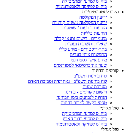
ביה"ס למדעי המתמטיקה
ביה"ס לפיזיקה ולאסטרונומיה
מידע לסטודנטים/יות
ידיעון הפקולטה
ידיעון הפקולטה משנים קודמות
הודעות דחופות / שוטפות
הודעות כלליות
מועמדים - רישום ותנאי קבלה
שאלות ותשובות נפוצות
בתר-דוקטורים - מידע כללי
התפלגות ציוני בוגרים
מידע אישי לסטודנט
שער אוניברסיטאי לסטודנטים
קורסים ובחינות
לוח בחינות תשפ"ב
לוח בחינות תשפ"ב - גאוגרפיה וסביבת האדם
מערכת שעות
רישום לקורסים - בידינג
הנחיות לנבחנים בזמן הבחינה
טפסי בקשה למדור בחינות
סגל אקדמי
ביה"ס למדעי המתמטיקה
ביה"ס למדעי כדור הארץ
ביה"ס לפיזיקה ולאסטרונומיה
סגל מנהלי