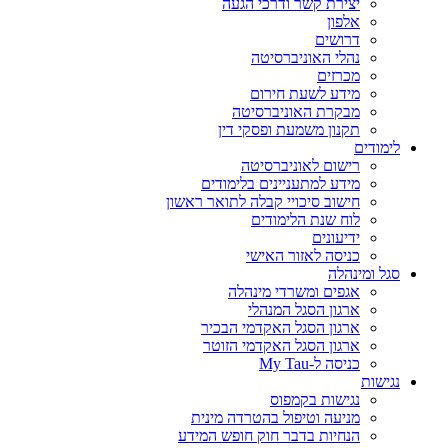
יצירת קשר ודרכי הגעה
אלפון
דרושים
נהלי האוניברסיטה
מכרזים
מידע לשעת חירום
מבקרת האוניברסיטה
תקנון משמעת ופסקי דין
לימודים
רישום לאוניברסיטה
מידע למתעניינים בלימודים
חישוב סיכויי קבלה לתואר ראשון
לוח שנת הלימודים
ידיעונים
כניסה לאזור האישי
סגל ומינהלה
אגפים ומשרדי מינהלה
ארגון הסגל המנהלי
ארגון הסגל האקדמי הבכיר
ארגון הסגל האקדמי הזוטר
כניסה ל-My Tau
נגישות
נגישות בקמפוס
מניעה וטיפול בהטרדה מינית
הנחיות בדבר חוק חופש המידע