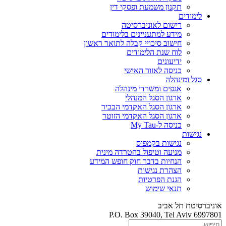
תקנון משמעת ופסקי דין
לימודים
רישום לאוניברסיטה
מידע למתעניינים בלימודים
חישוב סיכויי קבלה לתואר ראשון
לוח שנת הלימודים
ידיעונים
כניסה לאזור האישי
סגל ומינהלה
אגפים ומשרדי מינהלה
ארגון הסגל המנהלי
ארגון הסגל האקדמי הבכיר
ארגון הסגל האקדמי הזוטר
כניסה ל-My Tau
נגישות
נגישות בקמפוס
מניעה וטיפול בהטרדה מינית
הנחיות בדבר חוק חופש המידע
הצהרת נגישות
הגנת הפרטיות
תנאי שימוש
אוניברסיטת תל אביב
P.O. Box 39040, Tel Aviv 6997801