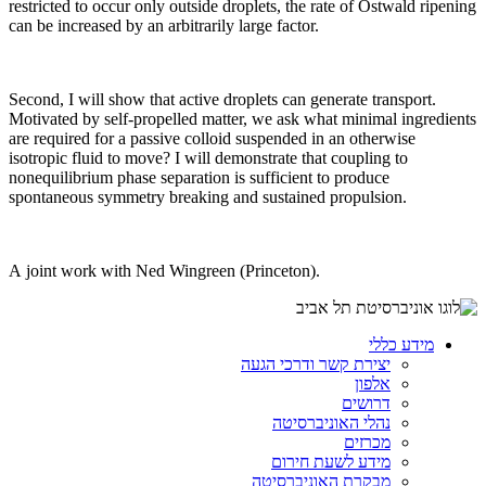
restricted to occur only outside droplets, the rate of Ostwald ripening
can be increased by an arbitrarily large factor.
Second, I will show that active droplets can generate transport.
Motivated by self-propelled matter, we ask what minimal ingredients
are required for a passive colloid suspended in an otherwise
isotropic fluid to move? I will demonstrate that coupling to
nonequilibrium phase separation is sufficient to produce
spontaneous symmetry breaking and sustained propulsion.
A joint work with Ned Wingreen (Princeton).
מידע כללי
יצירת קשר ודרכי הגעה
אלפון
דרושים
נהלי האוניברסיטה
מכרזים
מידע לשעת חירום
מבקרת האוניברסיטה