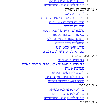
ביה"ס למדעי המתמטיקה
ביה"ס לפיזיקה ולאסטרונומיה
מידע לסטודנטים/יות
ידיעון הפקולטה
ידיעון הפקולטה משנים קודמות
הודעות דחופות / שוטפות
הודעות כלליות
מועמדים - רישום ותנאי קבלה
שאלות ותשובות נפוצות
בתר-דוקטורים - מידע כללי
התפלגות ציוני בוגרים
מידע אישי לסטודנט
שער אוניברסיטאי לסטודנטים
קורסים ובחינות
לוח בחינות תשפ"ב
לוח בחינות תשפ"ב - גאוגרפיה וסביבת האדם
מערכת שעות
רישום לקורסים - בידינג
הנחיות לנבחנים בזמן הבחינה
טפסי בקשה למדור בחינות
סגל אקדמי
ביה"ס למדעי המתמטיקה
ביה"ס למדעי כדור הארץ
ביה"ס לפיזיקה ולאסטרונומיה
סגל מנהלי