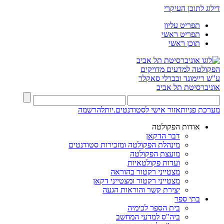
דילוג לתוכן העיקרי
תפריט עליון
תפריט ראשי
תוכן ראשי
הפקולטה למדעים מדויקים
ע"ש ריימונד ובברלי סאקלר
אוניברסיטת תל אביב
מערכת פניות
אזור אישי לסטודנטים.יות
להרשמה
אודות הפקולטה
דבר הדקאן
מינהלת הפקולטה ומזכירות סטודנטים
מועצת הפקולטה
ועדות פקולטאיות
מצטייני רקטור בהוראה
מצטייני רקטור ומצטייני דקאן
יצירת קשר והוראות הגעה
בתי ספר
בית הספר לכימיה
ביה"ס למדעי המחשב