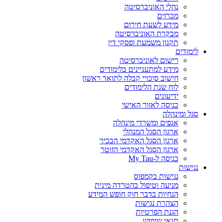
נהלי האוניברסיטה
מכרזים
מידע לשעת חירום
מבקרת האוניברסיטה
תקנון משמעת ופסקי דין
לימודים
רישום לאוניברסיטה
מידע למתעניינים בלימודים
חישוב סיכויי קבלה לתואר ראשון
לוח שנת הלימודים
ידיעונים
כניסה לאזור האישי
סגל ומינהלה
אגפים ומשרדי מינהלה
ארגון הסגל המנהלי
ארגון הסגל האקדמי הבכיר
ארגון הסגל האקדמי הזוטר
כניסה ל-My Tau
נגישות
נגישות בקמפוס
מניעה וטיפול בהטרדה מינית
הנחיות בדבר חוק חופש המידע
הצהרת נגישות
הגנת הפרטיות
תנאי שימוש