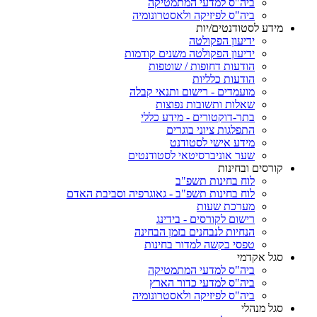
ביה"ס למדעי המתמטיקה
ביה"ס לפיזיקה ולאסטרונומיה
מידע לסטודנטים/יות
ידיעון הפקולטה
ידיעון הפקולטה משנים קודמות
הודעות דחופות / שוטפות
הודעות כלליות
מועמדים - רישום ותנאי קבלה
שאלות ותשובות נפוצות
בתר-דוקטורים - מידע כללי
התפלגות ציוני בוגרים
מידע אישי לסטודנט
שער אוניברסיטאי לסטודנטים
קורסים ובחינות
לוח בחינות תשפ"ב
לוח בחינות תשפ"ב - גאוגרפיה וסביבת האדם
מערכת שעות
רישום לקורסים - בידינג
הנחיות לנבחנים בזמן הבחינה
טפסי בקשה למדור בחינות
סגל אקדמי
ביה"ס למדעי המתמטיקה
ביה"ס למדעי כדור הארץ
ביה"ס לפיזיקה ולאסטרונומיה
סגל מנהלי