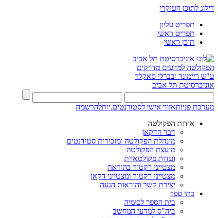
דילוג לתוכן העיקרי
תפריט עליון
תפריט ראשי
תוכן ראשי
הפקולטה למדעים מדויקים
ע"ש ריימונד ובברלי סאקלר
אוניברסיטת תל אביב
מערכת פניות
אזור אישי לסטודנטים.יות
להרשמה
אודות הפקולטה
דבר הדקאן
מינהלת הפקולטה ומזכירות סטודנטים
מועצת הפקולטה
ועדות פקולטאיות
מצטייני רקטור בהוראה
מצטייני רקטור ומצטייני דקאן
יצירת קשר והוראות הגעה
בתי ספר
בית הספר לכימיה
ביה"ס למדעי המחשב