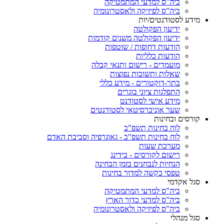
ביה"ס למדעי המתמטיקה
ביה"ס לפיזיקה ולאסטרונומיה
מידע לסטודנטים/יות
ידיעון הפקולטה
ידיעון הפקולטה משנים קודמות
הודעות דחופות / שוטפות
הודעות כלליות
מועמדים - רישום ותנאי קבלה
שאלות ותשובות נפוצות
בתר-דוקטורים - מידע כללי
התפלגות ציוני בוגרים
מידע אישי לסטודנט
שער אוניברסיטאי לסטודנטים
קורסים ובחינות
לוח בחינות תשפ"ב
לוח בחינות תשפ"ב - גאוגרפיה וסביבת האדם
מערכת שעות
רישום לקורסים - בידינג
הנחיות לנבחנים בזמן הבחינה
טפסי בקשה למדור בחינות
סגל אקדמי
ביה"ס למדעי המתמטיקה
ביה"ס למדעי כדור הארץ
ביה"ס לפיזיקה ולאסטרונומיה
סגל מנהלי