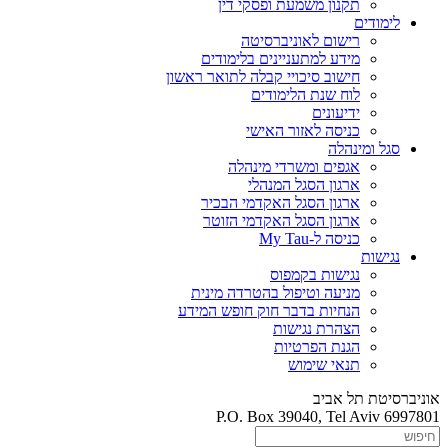
תקנון משמעת ופסקי דין
לימודים
רישום לאוניברסיטה
מידע למתעניינים בלימודים
חישוב סיכויי קבלה לתואר ראשון
לוח שנת הלימודים
ידיעונים
כניסה לאזור האישי
סגל ומינהלה
אגפים ומשרדי מינהלה
ארגון הסגל המנהלי
ארגון הסגל האקדמי הבכיר
ארגון הסגל האקדמי הזוטר
כניסה ל-My Tau
נגישות
נגישות בקמפוס
מניעה וטיפול בהטרדה מינית
הנחיות בדבר חוק חופש המידע
הצהרת נגישות
הגנת הפרטיות
תנאי שימוש
אוניברסיטת תל אביב
P.O. Box 39040, Tel Aviv 6997801