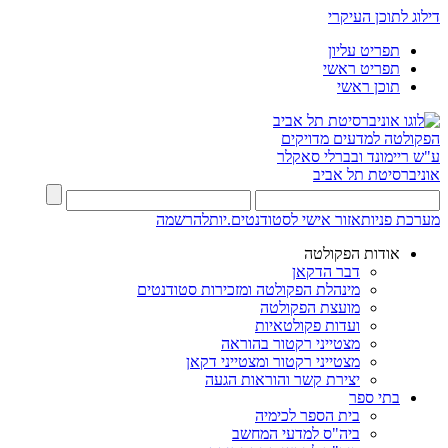
דילוג לתוכן העיקרי
תפריט עליון
תפריט ראשי
תוכן ראשי
הפקולטה למדעים מדויקים
ע"ש ריימונד ובברלי סאקלר
אוניברסיטת תל אביב
מערכת פניות
אזור אישי לסטודנטים.יות
להרשמה
אודות הפקולטה
דבר הדקאן
מינהלת הפקולטה ומזכירות סטודנטים
מועצת הפקולטה
ועדות פקולטאיות
מצטייני רקטור בהוראה
מצטייני רקטור ומצטייני דקאן
יצירת קשר והוראות הגעה
בתי ספר
בית הספר לכימיה
ביה"ס למדעי המחשב