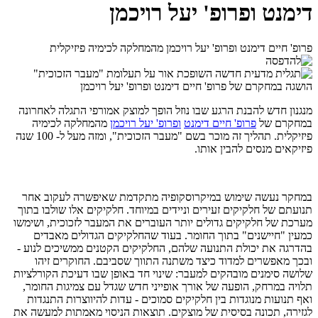
דימנט ופרופ' יעל רויכמן
פרופ' חיים דימנט ופרופ' יעל רויכמן מהמחלקה לכימיה פיזיקלית
מנגנון חדש להבנת הרגע שבו נוזל הופך למוצק אמורפי התגלה לאחרונה
במחקרם של
פרופ' חיים דימנט
ופרופ' יעל רויכמן
מהמחלקה לכימיה
פיזיקלית. תהליך זה מוכר בשם "מעבר הזכוכית", ומזה מעל ל- 100 שנה
פיזיקאים מנסים להבין אותו.
במחקר נעשה שימוש במיקרוסקופיה מתקדמת שאיפשרה לעקוב אחר
תנועתם של חלקיקים זעירים וניידים במיוחד. חלקיקים אלו שולבו בתוך
מערכת של חלקיקים גדולים יותר העוברים את המעבר לזכוכית, ושימשו
כמעין "חיישנים" בתוך החומר. בעוד שהחלקיקים הגדולים מאבדים
בהדרגה את יכולת התנועה שלהם, החלקיקים הקטנים ממשיכים לנוע -
ובכך מאפשרים למדוד כיצד משתנה התווך שסביבם. החוקרים זיהו
שלושה סימנים מובהקים למעבר: שינוי חד באופן שבו דעיכת הקורלציות
תלויה במרחק, הופעה של אורך אופייני חדש שגדל עם צמיגות החומר,
ואף תנועות מנוגדות בין חלקיקים סמוכים - עדות להיווצרות התנגדות
לגזירה, תכונה בסיסית של מוצקים. תוצאות הניסוי מאמתות למעשה את