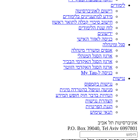
לימודים
רישום לאוניברסיטה
מידע למתעניינים בלימודים
חישוב סיכויי קבלה לתואר ראשון
לוח שנת הלימודים
ידיעונים
כניסה לאזור האישי
סגל ומינהלה
אגפים ומשרדי מינהלה
ארגון הסגל המנהלי
ארגון הסגל האקדמי הבכיר
ארגון הסגל האקדמי הזוטר
כניסה ל-My Tau
נגישות
נגישות בקמפוס
מניעה וטיפול בהטרדה מינית
הנחיות בדבר חוק חופש המידע
הצהרת נגישות
הגנת הפרטיות
תנאי שימוש
אוניברסיטת תל אביב
P.O. Box 39040, Tel Aviv 6997801