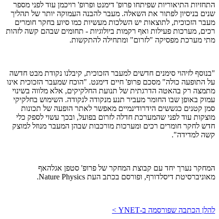
התחזיות התיאוריות שפיתחו פרופ' דימנט ופרופ' רויכמן עוד לפני מספר
שנים בניסיון לפתור את השאלה. מעבר להבנה העמוקה יותר של תהליך
מעבר הזכוכית, לתוצאות יש השלכות מעשיות כמו סיוע בחקר חומרים
רכים, מערכות פעילות ואף רקמות ביולוגיות - תחומים שבהם קשה לזהות
מתי מערכת מפסיקה "לזרום" ומתחילה להתקשות.
"בנוסף לזיהוי סימנים חדשים למעבר הזכוכית, קיבלנו נקודת מבט חדשה
על התופעה כולה" מסכם פרופ' חיים דימנט. "הוכח שמעבר הזכוכית אינו
מתמצה רק בהאטה הדרגתית של תנועת החלקיקים, אלא מלווה בשינוי
עמוק באופן שבו החומר מעביר תנע מנקודה לנקודה. השימוש בחלקיקי
סמן קטנים כגששים הידרודינמיים מאפשר לאתר הופעה של תכונות
מוצקות עוד לפני שהמערכת חדלה לזרום בפועל, ובכך עשוי לספק כלי
חדש לחקר חומרים רכים ומערכות מורכבות שבהן המעבר מנוזל למוצק
קשה למדידה".
המחקר נערך יחד עם קבוצת המחקר של פרופ' סטפן אגלהאף
מאוניברסיטת דיסלדורף, ופורסם בכתב העת Nature Physics.
להלן הכתבה שפורסמה ב-YNET >