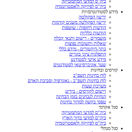
ביה"ס למדעי המתמטיקה
ביה"ס לפיזיקה ולאסטרונומיה
מידע לסטודנטים/יות
ידיעון הפקולטה
ידיעון הפקולטה משנים קודמות
הודעות דחופות / שוטפות
הודעות כלליות
מועמדים - רישום ותנאי קבלה
שאלות ותשובות נפוצות
בתר-דוקטורים - מידע כללי
התפלגות ציוני בוגרים
מידע אישי לסטודנט
שער אוניברסיטאי לסטודנטים
קורסים ובחינות
לוח בחינות תשפ"ב
לוח בחינות תשפ"ב - גאוגרפיה וסביבת האדם
מערכת שעות
רישום לקורסים - בידינג
הנחיות לנבחנים בזמן הבחינה
טפסי בקשה למדור בחינות
סגל אקדמי
ביה"ס למדעי המתמטיקה
ביה"ס למדעי כדור הארץ
ביה"ס לפיזיקה ולאסטרונומיה
סגל מנהלי