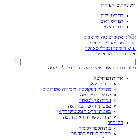
דילוג לתוכן העיקרי
תפריט עליון
תפריט ראשי
תוכן ראשי
הפקולטה למדעים מדויקים
ע"ש ריימונד ובברלי סאקלר
אוניברסיטת תל אביב
מערכת פניות
אזור אישי לסטודנטים.יות
להרשמה
אודות הפקולטה
דבר הדקאן
מינהלת הפקולטה ומזכירות סטודנטים
מועצת הפקולטה
ועדות פקולטאיות
מצטייני רקטור בהוראה
מצטייני רקטור ומצטייני דקאן
יצירת קשר והוראות הגעה
בתי ספר
בית הספר לכימיה
ביה"ס למדעי המחשב