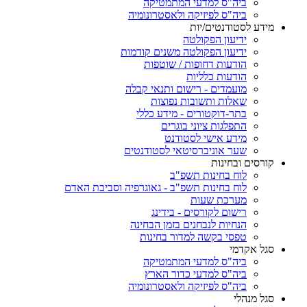
ביה"ס למדעי המתמטיקה
ביה"ס לפיזיקה ולאסטרונומיה
מידע לסטודנטים/יות
ידיעון הפקולטה
ידיעון הפקולטה משנים קודמות
הודעות דחופות / שוטפות
הודעות כלליות
מועמדים - רישום ותנאי קבלה
שאלות ותשובות נפוצות
בתר-דוקטורים - מידע כללי
התפלגות ציוני בוגרים
מידע אישי לסטודנט
שער אוניברסיטאי לסטודנטים
קורסים ובחינות
לוח בחינות תשפ"ב
לוח בחינות תשפ"ב - גאוגרפיה וסביבת האדם
מערכת שעות
רישום לקורסים - בידינג
הנחיות לנבחנים בזמן הבחינה
טפסי בקשה למדור בחינות
סגל אקדמי
ביה"ס למדעי המתמטיקה
ביה"ס למדעי כדור הארץ
ביה"ס לפיזיקה ולאסטרונומיה
סגל מנהלי