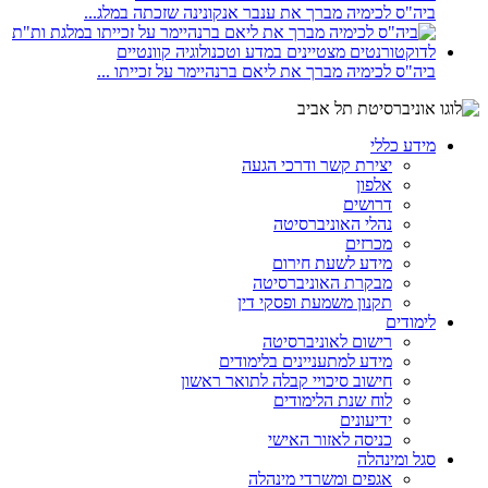
ביה"ס לכימיה מברך את ענבר אנקונינה שזכתה במלג...
ביה"ס לכימיה מברך את ליאם ברנהיימר על זכייתו ...
מידע כללי
יצירת קשר ודרכי הגעה
אלפון
דרושים
נהלי האוניברסיטה
מכרזים
מידע לשעת חירום
מבקרת האוניברסיטה
תקנון משמעת ופסקי דין
לימודים
רישום לאוניברסיטה
מידע למתעניינים בלימודים
חישוב סיכויי קבלה לתואר ראשון
לוח שנת הלימודים
ידיעונים
כניסה לאזור האישי
סגל ומינהלה
אגפים ומשרדי מינהלה