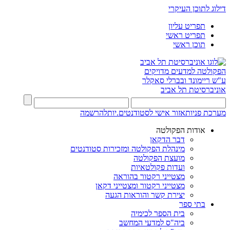
דילוג לתוכן העיקרי
תפריט עליון
תפריט ראשי
תוכן ראשי
הפקולטה למדעים מדויקים
ע"ש ריימונד ובברלי סאקלר
אוניברסיטת תל אביב
מערכת פניות
אזור אישי לסטודנטים.יות
להרשמה
אודות הפקולטה
דבר הדקאן
מינהלת הפקולטה ומזכירות סטודנטים
מועצת הפקולטה
ועדות פקולטאיות
מצטייני רקטור בהוראה
מצטייני רקטור ומצטייני דקאן
יצירת קשר והוראות הגעה
בתי ספר
בית הספר לכימיה
ביה"ס למדעי המחשב