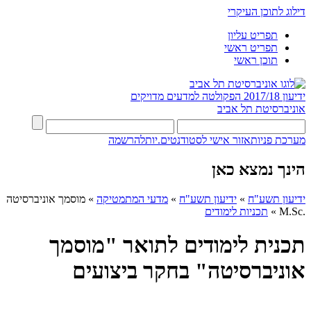
דילוג לתוכן העיקרי
תפריט עליון
תפריט ראשי
תוכן ראשי
ידיעון 2017/18
הפקולטה למדעים מדויקים
אוניברסיטת תל אביב
מערכת פניות
אזור אישי לסטודנטים.יות
להרשמה
הינך נמצא כאן
ידיעון תשע"ח
»
ידיעון תשע"ח
»
מדעי המתמטיקה
»
מוסמך אוניברסיטה
.M.Sc
»
תכניות לימודים
תכנית לימודים לתואר "מוסמך
אוניברסיטה" בחקר ביצועים