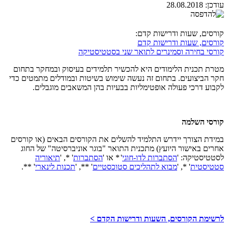
עודכן:
28.08.2018
קורסים, שעות ודרישות קדם:
קורסים, שעות ודרישות קדם
קורסי בחירה וסמינרים לתואר שני בסטטיסטיקה
מטרת תכנית הלימודים היא להכשיר תלמידים בעיסוק ובמחקר בתחום
חקר הביצועים. בתחום זה נעשה שימוש בשיטות ובמודלים מתמטים כדי
לקבוע דרכי פעולה אופטימליות בבעיות בהן המשאבים מוגבלים.
קורסי השלמה
במידת הצורך יידרש התלמיד להשלים את הקורסים הבאים (או קורסים
אחרים באישור היועץ) מתכנית התואר "בוגר אוניברסיטה" של החוג
לסטטיסטיקה: '
הסתברות לדו-חוגי
'
* או '
הסתברות
' *, '
תיאוריה
סטטיסטית
' *, '
מבוא לתהליכים סטוכסטיים
' **, '
תכנות לינארי
' **.
לרשימת הקורסים, השעות ודרישות הקדם >