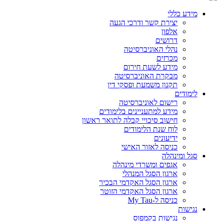
מידע כללי
יצירת קשר ודרכי הגעה
אלפון
דרושים
נהלי האוניברסיטה
מכרזים
מידע לשעת חירום
מבקרת האוניברסיטה
תקנון משמעת ופסקי דין
לימודים
רישום לאוניברסיטה
מידע למתעניינים בלימודים
חישוב סיכויי קבלה לתואר ראשון
לוח שנת הלימודים
ידיעונים
כניסה לאזור האישי
סגל ומינהלה
אגפים ומשרדי מינהלה
ארגון הסגל המנהלי
ארגון הסגל האקדמי הבכיר
ארגון הסגל האקדמי הזוטר
כניסה ל-My Tau
נגישות
נגישות בקמפוס