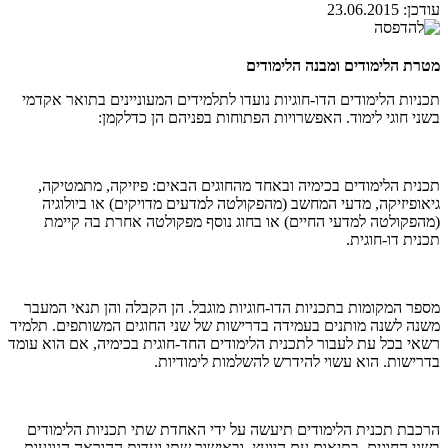
עודכן:
23.06.2015
מטרת הלימודים ומבנה הלימודים
תכניות הלימודים הדו-חוגיות נועדו לתלמידים המעוניינים בתואר אקדמי
בשני חוגי לימוד. האפשרויות הפתוחות בפניהם הן כדלקמן:
תכנית הלימודים בכימיה ובאחד מהחוגים הבאים: פיזיקה, מתמטיקה,
גיאופיזיקה, מדעי המחשב (מהפקולטה למדעים מדויקים) או ביולוגיה
(מהפקולטה למדעי החיים) או בחוג נוסף מפקולטה אחרת בה קיימת
תכנית דו-חוגית.
מספר המקומות בתכניות הדו-חוגיות מוגבל. הן הקבלה והן תנאי המעבר
משנה לשנה מותנים בעמידה בדרישות של שני החוגים המשותפים. תלמיד
רשאי בכל עת לעבור לתכנית הלימודים החד-חוגית בכימיה, אם הוא עומד
בדרישות. הוא עשוי להידרש להשלמות לימודיות.
הרכבת תכנית הלימודים תיעשה על ידי האחדת שתי תכניות הלימודים
בשני החוגים, בתיאום עם היועץ, ובאישור שתי ועדות ההוראה הנוגעות