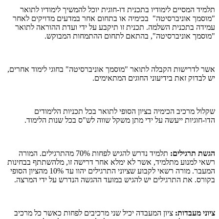
תלמיד המסיים לימודיו בתכנית דו-חוגית יוכל להמשיך לימודיו לתואר
"מוסמך אוניברסיטה" בכימיה או בתחום אחר במדעים מדויקים לאחר
עמידה בתכנית השלמה. תכנית זו תיקבע על ידי ועדת ההוראה לתואר
"מוסמך אוניברסיטה", בהתאם לתחום ההתמחות המבוקש.
אשר לדרישות הקבלה לתואר "מוסמך אוניברסיטה" בחוגי לימוד אחרים,
יש לבדוק זאת בידיעוני החוגים המתאימים.
שקלול מרכיב הכימיה בציון הסופי לתואר בכל תכניות הלימודים
הדו-חוגיות ייעשה על ידי מתן משקל שווה לש"ס בכל שנות הלימוד.
הגשת תרגילים:
תלמיד נדרש להגיש לפחות 70% מהתרגילים. המורה
רשאי למנוע מתלמיד, אשר לא ימלא אחר דרישה זו, מלהשתתף בבחינות
המעבר. מורה רשאי לקבוע שציוני התרגילים יהוו עד 10% מהציון הסופי
בקורס. את התרגילים יש להגיש במועד ההגשה הנדרש על ידי המרצה.
ציוני מעבדות:
ציון המעבדה יכיל שני מרכיבים לפחות כאשר כל מרכיב