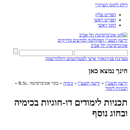
דילוג לתוכן העיקרי
תפריט עליון
תפריט ראשי
תוכן ראשי
ידיעון תשע"ו
הפקולטה למדעים מדויקים
אוניברסיטת תל אביב
מערכת פניות
אזור אישי לסטודנטים.יות
להרשמה
הינך נמצא כאן
ידיעון תשע"ו
»
ידיעון תשע"ו
»
כימיה
»
בוגר אוניברסיטה .B.Sc
»
תכניות לימוד
תכניות לימודים דו-חוגיות בכימיה
ובחוג נוסף