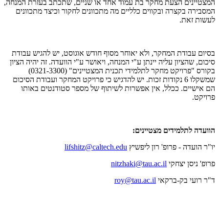
המצטיינים הצעת מחקר בת עמוד אחד או שניים, שתכתב בעזרת המנחה,
המסבירה בקצרה ובקווים כלליים מה מתכוונים לחקור וכיצד מתכוונים
לעשות זאת.
בסיום עבודת המחקר, ולא יאוחר מסוף חודש אוגוסט, יש להגיש עבודת
סיכום, שהציון עליה יינתן ע"י המנחה, ויאושר ע"י הוועדה. זה יהיה הציון
בקורס "פרויקט מחקר לתלמידי תכנית המצטיינים" (0321-3300)
שמשקלו 6 נקודות זכות. יש להדגיש כי פרויקט המחקר ועבודת הסיכום
הם אישיים. ככלל, אין אפשרות לשיתוף של מספר סטודנטים באותו
פרויקט.
הוועדה לתלמידים מצטיינים:
יו"ר הועדה - פרופ' רון ליפשיץ
lifshitz@caltech.edu
פרופ' ניסן יצחקי
nitzhaki@tau.ac.il
ד"ר רועי בק-ברקאי
roy@tau.ac.il