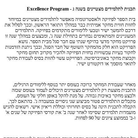
תכנית לתלמידים מצטיינים בשנה ג - Excellence Program
בית הספר לפיזיקה ולאסטרונומיה מאפשר לתלמידים מצטיינים במיוחד
לחוות חווית מחקר אמיתית כבר במהלך התואר הראשון, ובכך לסלול את
דרכם להמשך ישיר וטבעי ללימודים מתקדמים בפיזיקה. התלמידים
המעוניינים והמתאימים נבחרים בתחילת שנה ג', ומבצעים במהלך שנה זו
פרויקט מחקר מדעי בהיקף שנתי עם חבר סגל מבית הספר. נושא
הפרויקט הוא חלק מהמחקר השוטף של חבר הסגל, ובכך ניתנת הזדמנות
לחקור בעיות עכשוויות בחזית הפיזיקה ולהכיר מקרוב תחום מחקר
וקבוצת מחקר באוניברסיטה. הפרויקט עשוי להוות בסיס לעבודת מחקר
לתואר מוסמך או דוקטורט ישיר.
מאחר שעבודת המחקר כרוכה בעומס יתר בנוסף ללימודים הרגילים,
התכנית מוצעת רק לתלמידים מצטיינים היכולים לעמוד בעומס שכזה
ולבצע מחקר באיכות גבוהה. על מנת להקל באופן חלקי על העומס,
מקבלים התלמידים פטור מביצוע שני ניסויים במעבדה ג'. בהתאם לכך,
הקבלה לתכנית הינה על בסיס תחרותי וכוללת ריאיון אישי. רשאים להגיש
מועמדות תלמידים שסיימו לאחר שנה ב' את קורסי הפיזיקה של שנים א'
ו-ב' בממוצע ציונים של 90 לפחות.