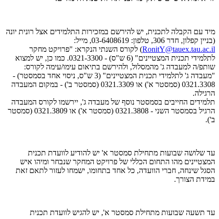
מיד עם הקבלה לתכנית, יש להירשם במזכירות התלמידים אצל רונית יונה
(בניין קפלון, חדר 306, טלפון: 03-6408619, מייל:
RonitY@tauex.tau.ac.il
) לקורס השנתי הנקרא: "פרויקט מחקר
לתלמידי תכנית המצטיינים" (6 ש"ס) - 0321-3300. כמו כן, יש למצוא
שותפ/ה למעבדה ג' מהמסלול, ולהירשם בתיאום עימו/עימה לקורס:
"מעבדה ג' לתלמידי תכנית המצטיינים" (3 ש"ס, ניסוי אחד בסמסטר) -
0321.3308 (סמסטר א') או 0321.3309 (סמסטר ב') - במקום המעבדה
הרגילה.
תלמידים החייבים בסמסטר נוסף של מעבדה ג', יירשמו לקורס המעבדה
הרגיל בסמסטר השני - 0321.3808 (סמסטר א') או 0321.3809 (סמסטר
ב').
עד שלושה שבועות מתחילת סמסטר א' יש להודיע לוועדת תכנית
המצטיינים מהו התחום הכללי של פרויקט המחקר שנבחר ומיהו איש
הסגל שינחה, חברי הוועדה, כל אחד בתחומו, ישמחו לעזור לתאם זאת
במידת הצורך.
עד תשעה שבועות מתחילת סמסטר א', יש להגיש לוועדת תכנית