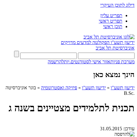
דילוג לתוכן העיקרי
תפריט עליון
תפריט ראשי
תוכן ראשי
ידיעון תשע"ו
הפקולטה למדעים מדויקים
אוניברסיטת תל אביב
מערכת פניות
אזור אישי לסטודנטים.יות
להרשמה
הינך נמצא כאן
ידיעון תשע"ו
»
ידיעון תשע"ו
»
פיזיקה ואסטרונומיה
»
בוגר אוניברסיטה
.B.Sc
תכנית לתלמידים מצטיינים בשנה ג
עודכן:
31.05.2015