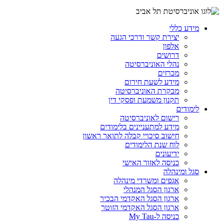
מידע כללי
יצירת קשר ודרכי הגעה
אלפון
דרושים
נהלי האוניברסיטה
מכרזים
מידע לשעת חירום
מבקרת האוניברסיטה
תקנון משמעת ופסקי דין
לימודים
רישום לאוניברסיטה
מידע למתעניינים בלימודים
חישוב סיכויי קבלה לתואר ראשון
לוח שנת הלימודים
ידיעונים
כניסה לאזור האישי
סגל ומינהלה
אגפים ומשרדי מינהלה
ארגון הסגל המנהלי
ארגון הסגל האקדמי הבכיר
ארגון הסגל האקדמי הזוטר
כניסה ל-My Tau