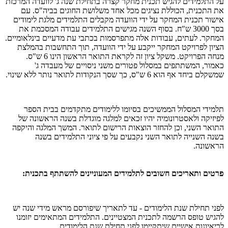
על התלמידים להגיש תכנית מחקר קצרה בתחילת שנה ג' לוועדה המרכזת
את התכנית, הכוללת נציגים מכל אחד משלושת החוגים בביה"ס. עם
אישור תכנית המחקר על ידי הוועדה מקבלים התלמידים מלגת לימודים
בסך 3000 ש"ח. בסוף השנה מגישים התלמידים עבודה המסכמת את
המחקר. לעתים, עבודות אלה מתפרסמות בכתבי עת מדעיים בינלאומיים.
הציון לפרויקט המחקר ייקבע על ידי הוועדה, תוך התחשבות בהמלצת
מנחה הפרויקט. משקל ציון זה לקראת התואר הראשון הינו 6 ש"ס.
כאמור, המשתתפים במסלול פטורים משני ניסויים של מעבדה ג'
שמשקלם ביחד אף הוא 6 ש"ס, כך שסך הנקודות לתואר נותר ללא שינוי.
תלמידי המסלול הממשיכים בסיומו ללימודים מתקדמים בבית הספר
לפיזיקה ולאסטרונומיה יהיו זכאים למלגה מוגדלת בשנה הראשונה של
התואר השני, וכן להחזר הוצאות הרישום לתואר. המשך המלגה והיקפה
בשנה השנייה לתואר השני נקבעים על פי ציוני התלמידים בשנה
הראשונה.
פרטים ותאריכים חשובים לתלמידים המעוניינים להשתתף בתכנית:
לפני תחילת שנת הלימודים - עד לתאריך שיפורסם מראש מידי שנה יש
להגיש טופס הרשמה לתכנית המצטיינים. התלמידים המתאימים יזומנו
לריאיונות אישיים שיתקיימו לפני תחילת שנת הלימודים.