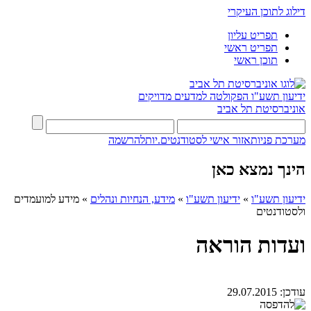
דילוג לתוכן העיקרי
תפריט עליון
תפריט ראשי
תוכן ראשי
ידיעון תשע"ו
הפקולטה למדעים מדויקים
אוניברסיטת תל אביב
מערכת פניות
אזור אישי לסטודנטים.יות
להרשמה
הינך נמצא כאן
ידיעון תשע"ו
»
ידיעון תשע"ו
»
מידע, הנחיות ונהלים
»
מידע למועמדים
ולסטודנטים
ועדות הוראה
עודכן:
29.07.2015